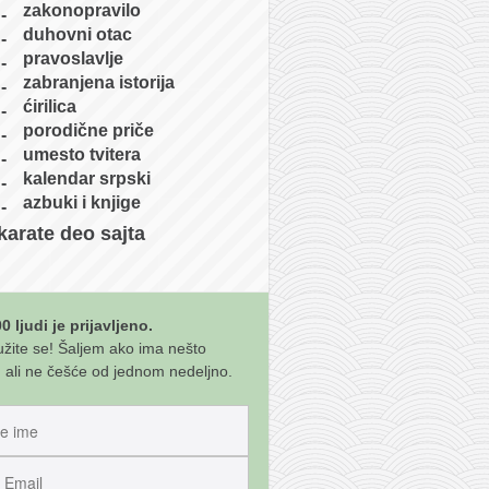
zakonopravilo
duhovni otac
pravoslavlje
zabranjena istorija
ćirilica
porodične priče
umesto tvitera
kalendar srpski
azbuki i knjige
karate deo sajta
0 ljudi je prijavljeno.
užite se! Šaljem ako ima nešto
 ali ne češće od jednom nedeljno.