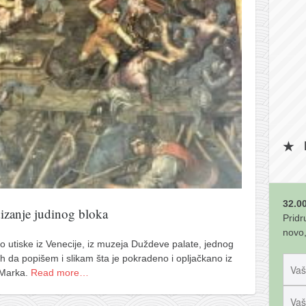
32.00
dizanje judinog bloka
Pridr
novo,
 utiske iz Venecije, iz muzeja Duždeve palate, jednog
h da popišem i slikam šta je pokradeno i opljačkano iz
 Marka.
Read more…