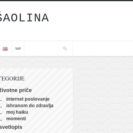
ŠAOLINA
ЋИР
TEGORIJE
životne priče
internet poslovanje
ishranom do zdravlja
moj haiku
momenti
svetlopis