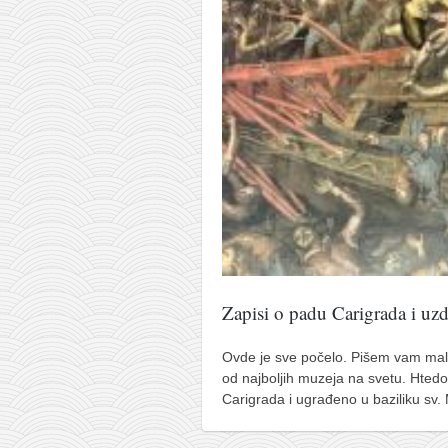
pravoslavlje
zabranjena istorija
ćirilica
porodične priče
umesto tvitera
kalendar srpski
azbuki i knjige
Okinava karate
najnovije na blogu
moje beleške
Zapisi o padu Carigrada i uz
istorija karatea
Ovde je sve počelo. Pišem vam malo
bubishi
od najboljih muzeja na svetu. Htedo
Carigrada i ugrađeno u baziliku sv.
karate
kihon