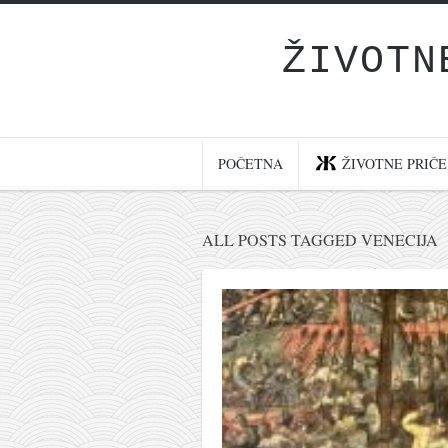
ŽIVOTN
Početna
Životne priče
najnovije na blogu
POČETNA
ŽIVOTNE PRIČE
internet poslovanje
ishranom do zdravlja
ALL POSTS TAGGED VENECIJA
moj haiku
momenti i mesta
bonus sadržaj
Svetlopis
zakonopravilo
duhovni otac