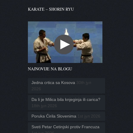
KARATE – SHORIN RYU
NAJNOVIJE NA BLOGU
Jedna crtica sa Kosova
30th јул
2026
Da li je Milica bila knjeginja ili carica?
18th јул 2026
Poruka Ćirila Slovenima
1st јул 2026
Sveti Petar Cetinjski protiv Francuza
1st јул 2026