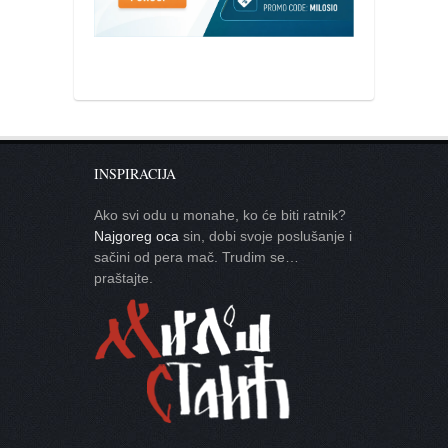
INSPIRACIJA
Ako svi odu u monahe, ko će biti ratnik?
Najgoreg oca
sin, dobi svoje poslušanje i
sačini od pera mač. Trudim se…
praštajte.