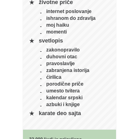
životne priče
naihanchi
internet poslovanje
kushanku
ishranom do zdravlja
moj haiku
passai
momenti
temashiwari
svetlopis
kobudo
zakonopravilo
duhovni otac
nunchaku
pravoslavlje
bo
zabranjena istorija
ćirilica
tonfa
porodične priče
sai
umesto tvitera
kalendar srpski
timbei rochin
azbuki i knjige
tsunami dojo
karate deo sajta
program
snimci nastupa