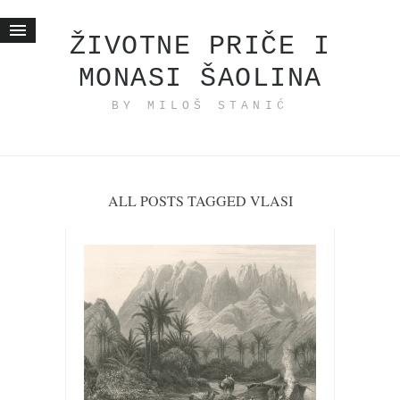
ŽIVOTNE PRIČE I
MONASI ŠAOLINA
Početna
BY MILOŠ STANIĆ
Životne priče
najnovije na blogu
internet poslovanje
ishranom do zdravlja
ALL POSTS TAGGED VLASI
moj haiku
momenti i mesta
bonus sadržaj
Svetlopis
zakonopravilo
duhovni otac