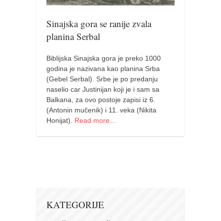
pravoslavlje
zabranjena istorija
Sinajska gora se ranije zvala
planina Serbal
ćirilica
porodične priče
Biblijska Sinajska gora je preko 1000
umesto tvitera
godina je nazivana kao planina Srba
(Gebel Serbal). Srbe je po predanju
kalendar srpski
naselio car Justinijan koji je i sam sa
Balkana, za ovo postoje zapisi iz 6.
azbuki i knjige
(Antonin mučenik) i 11. veka (Nikita
Okinava karate
Honijat).
Read more…
najnovije na blogu
moje beleške
istorija karatea
bubishi
karate
KATEGORIJE
kihon