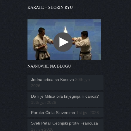
KARATE – SHORIN RYU
NAJNOVIJE NA BLOGU
Jedna crtica sa Kosova
30th јул
2026
Da li je Milica bila knjeginja ili carica?
18th јул 2026
Poruka Ćirila Slovenima
1st јул 2026
Sveti Petar Cetinjski protiv Francuza
1st јул 2026