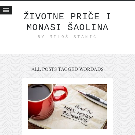
ŽIVOTNE PRIČE I
MONASI ŠAOLINA
Početna
BY MILOŠ STANIĆ
Životne priče
najnovije na blogu
internet poslovanje
ishranom do zdravlja
ALL POSTS TAGGED WORDADS
moj haiku
momenti i mesta
bonus sadržaj
Svetlopis
zakonopravilo
duhovni otac