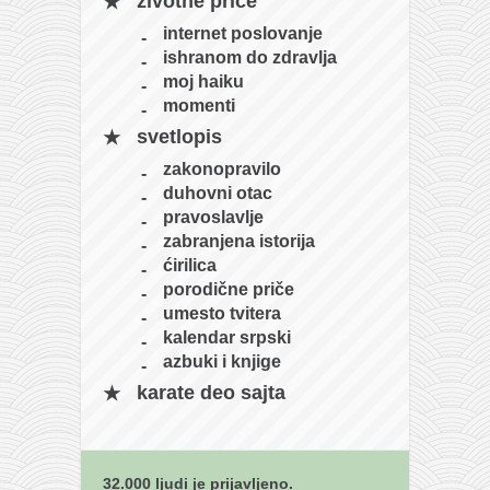
životne priče
naihanchi
internet poslovanje
kushanku
ishranom do zdravlja
moj haiku
passai
momenti
temashiwari
svetlopis
kobudo
zakonopravilo
duhovni otac
nunchaku
pravoslavlje
bo
zabranjena istorija
ćirilica
tonfa
porodične priče
sai
umesto tvitera
kalendar srpski
timbei rochin
azbuki i knjige
tsunami dojo
karate deo sajta
program
snimci nastupa
32.000 ljudi je prijavljeno.