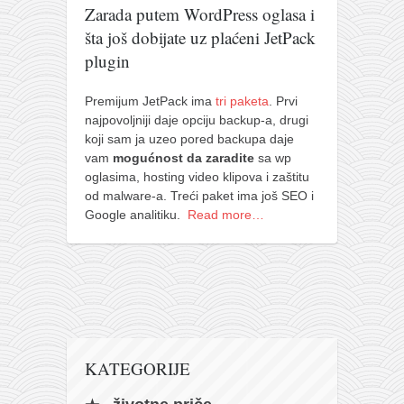
pravoslavlje
Zarada putem WordPress oglasa i
šta još dobijate uz plaćeni JetPack
zabranjena istorija
plugin
ćirilica
porodične priče
Premijum JetPack ima
tri paketa
. Prvi
najpovoljniji daje opciju backup-a, drugi
umesto tvitera
koji sam ja uzeo pored backupa daje
kalendar srpski
vam
mogućnost da zaradite
sa wp
oglasima, hosting video klipova i zaštitu
azbuki i knjige
od malware-a. Treći paket ima još SEO i
Okinava karate
Google analitiku.
Read more…
najnovije na blogu
moje beleške
istorija karatea
bubishi
karate
KATEGORIJE
kihon