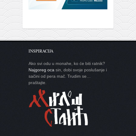
INSPIRACIJA
Ako svi odu u monahe, ko će biti ratnik?
Najgoreg oca
sin, dobi svoje poslušanje i
sačini od pera mač. Trudim se…
praštajte.