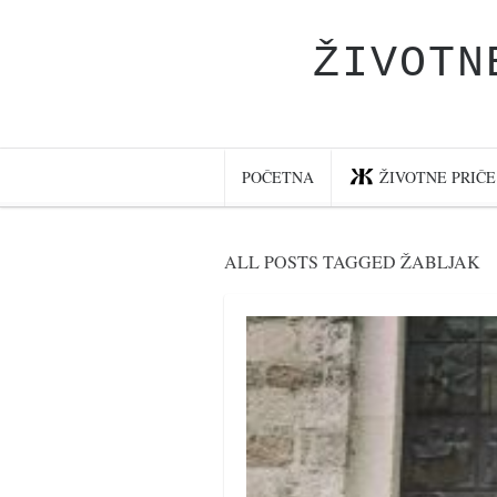
ŽIVOTN
Početna
Životne priče
najnovije na blogu
POČETNA
ŽIVOTNE PRIČE
internet poslovanje
ishranom do zdravlja
ALL POSTS TAGGED ŽABLJAK
moj haiku
momenti i mesta
bonus sadržaj
Svetlopis
zakonopravilo
duhovni otac