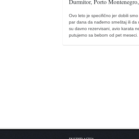
Durmitor, Porto Montenegro,
naihanchi
Ovo leto je specifično jer dobili s
kushanku
par dana da nađemo smeštaj ili da 
passai
su davno rezervisani, avio karata n
putujemo sa bebom od pet meseci
temashiwari
kobudo
nunchaku
bo
tonfa
sai
timbei rochin
tsunami dojo
program
snimci nastupa