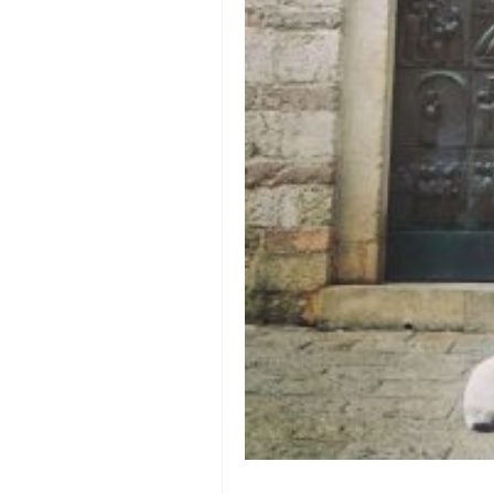
pravoslavlje
zabranjena istorija
ćirilica
porodične priče
umesto tvitera
kalendar srpski
azbuki i knjige
Okinava karate
najnovije na blogu
moje beleške
istorija karatea
bubishi
karate
kihon