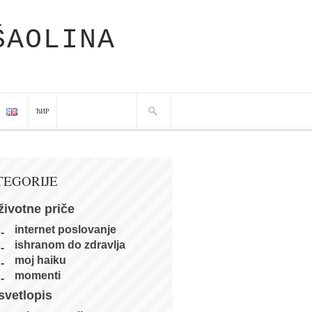
ŠAOLINA
ЋИР
TEGORIJE
životne priče
internet poslovanje
ishranom do zdravlja
moj haiku
momenti
svetlopis