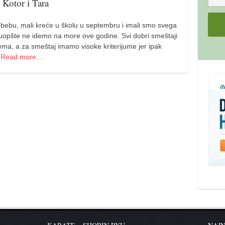
 Kotor i Tara
mo bebu, mali kreće u školu u septembru i imali smo svega
uopšte ne idemo na more ove godine. Svi dobri smeštaji
ema, a za smeštaj imamo visoke kriterijume jer ipak
.
Read more…