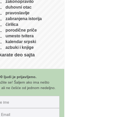
zakonopravilo
duhovni otac
pravoslavlje
zabranjena istorija
ćirilica
porodične priče
umesto tvitera
kalendar srpski
azbuki i knjige
karate deo sajta
0 ljudi je prijavljeno.
užite se! Šaljem ako ima nešto
 ali ne češće od jednom nedeljno.