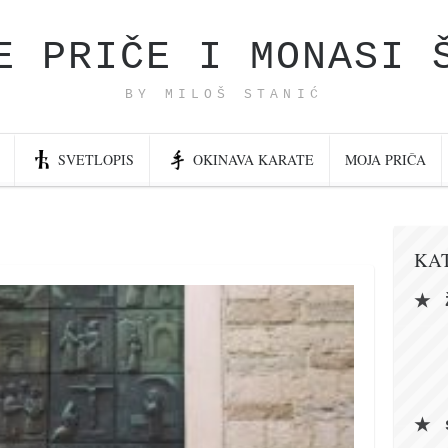
E PRIČE I MONASI 
BY MILOŠ STANIĆ
SVETLOPIS
OKINAVA KARATE
MOJA PRIČA
KA