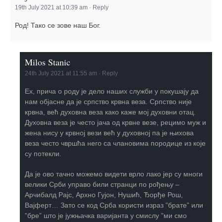
19th July 2021 at 10:39 am
·
Reply
Род! Тако се зове наш Бог.
Milos Stanic
24th July 2021 at 11:55 am
·
Reply
Ех, прича о роду је дело наших служби у покушају да
нам објасне да је српство крвна веза. Српство није
крвна, већ духовна веза како каже мој духовни отац.
Духовна веза је често јача од крвне везе, рецимо муж и
жена нису у крвној вези већ у духовној па је њихова
веза често чвршћа него са члановима породице из које
су потекли.
Да је ово тачно можемо видети врло лако јер су многи
велики Срби управо били странци по рођењу –
Арчибалд Рајс, Архно Гујон, Нушић, Ђорђе Рош,
Вајферт… Зато се код Срба користи израз ”брате” или
”бре” што је јужњачка варијанта у смислу ”ми смо