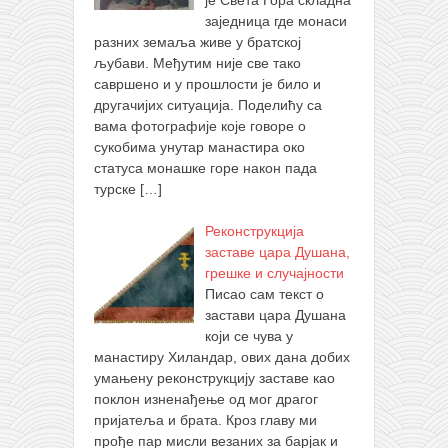
заједница где монаси
разних земаља живе у братској
љубави. Међутим није све тако
савршено и у прошлости је било и
другачијих ситуација. Поделићу са
вама фотографије које говоре о
сукобима унутар манастира око
статуса монашке горе након пада
турске
[…]
Реконструкција
заставе цара Душана,
грешке и случајности
Писао сам текст о
застави цара Душана
који се чува у
манастиру Хиландар, ових дана добих
умањену реконструкцију заставе као
поклон изненађење од мог драгог
пријатеља и брата. Кроз главу ми
прође пар мисли везаних за барјак и