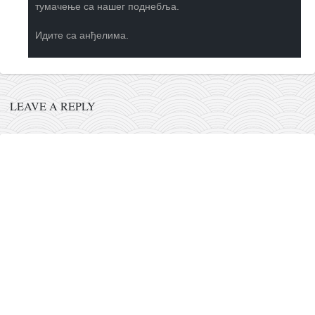
тумачење са нашег поднебља.
Идите са анђелима.
LEAVE A REPLY