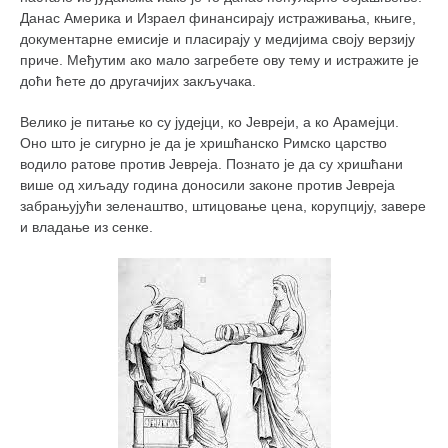
Данас Америка и Израел финансирају истраживања, књиге,
документарне емисије и пласирају у медијима своју верзију
приче. Међутим ако мало загребете ову тему и истражите је
доћи ћете до другачијих закључака.
Велико је питање ко су јудејци, ко Јевреји, а ко Арамејци.
Оно што је сигурно је да је хришћанско Римско царство
водило ратове против Јевреја. Познато је да су хришћани
више од хиљаду година доносили законе против Јевреја
забрањујући зеленаштво, штицовање цена, корупцију, завере
и владање из сенке.