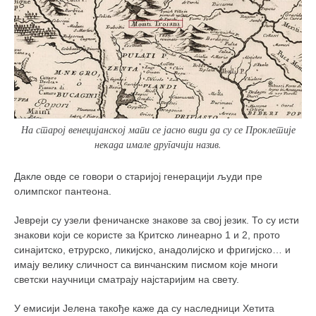
На старој венецијанској мапи се јасно види да су се Проклетије
некада имале другачији назив.
Дакле овде се говори о старијој генерацији људи пре
олимпског пантеона.
Јевреји су узели феничанске знакове за свој језик. То су исти
знакови који се користе за Критско линеарно 1 и 2, прото
синајитско, етрурско, ликијско, анадолијско и фригијско… и
имају велику сличност са винчанским писмом које многи
светски научници сматрају најстаријим на свету.
У емисији Јелена такође каже да су наследници Хетита