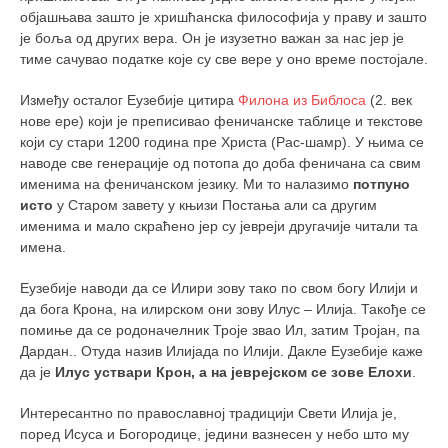
снимци наступа
објашњава зашто је хришћанска философија у праву и зашто
галерија клуба
је боља од других вера. Он је изузетно важан за нас јер је
тиме сачувао податке које су све вере у оно време постојале.
чланарина
контакт
Између осталог Еузебије цитира
Филона из Библоса
(2. век
нове ере) који је преписивао феничанске таблице и текстове
бесплатна е-књига
који су стари 1200 година пре Христа (Рас-шамр). У њима се
наводе све генерације од потопа до доба феничана са свим
термини тренинга
именима на феничанском језику. Ми то налазимо
потпуно
моја прича
исто
у Старом завету у књизи Постања али са другим
именима и мало скраћено јер су јевреји другачије читали та
моја прича
имена.
фотке
Еузебије наводи да се Илири зову тако по свом богу Илији и
контакт
да бога Крона, на илирском они зову Илус – Илија. Такође се
помиње да се родоначелник Троје звао Ил, затим Тројан, па
Дардан.. Отуда назив Илијада по Илији. Дакле Еузебије каже
да је
Илус уствари Крон, а на јеврејском се зове Елохи
.
Интересантно по православној традицији Свети Илија је,
поред Исуса и Богородице, једини вазнесен у небо што му