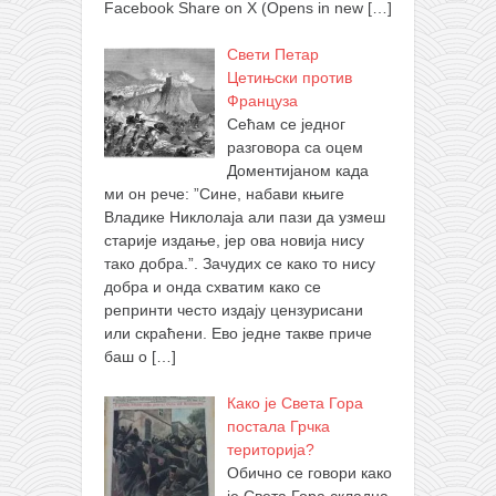
Facebook Share on X (Opens in new
[…]
Свети Петар
Цетињски против
Француза
Сећам се једног
разговора са оцем
Доментијаном када
ми он рече: ”Сине, набави књиге
Владике Никлолаја али пази да узмеш
старије издање, јер ова новија нису
тако добра.”. Зачудих се како то нису
добра и онда схватим како се
репринти често издају цензурисани
или скраћени. Ево једне такве приче
баш о
[…]
Како је Света Гора
постала Грчка
територија?
Обично се говори како
је Света Гора складна