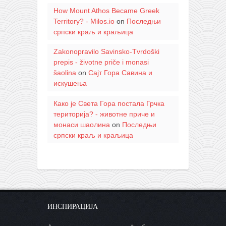
How Mount Athos Became Greek
Territory? - Milos.io
on
Последњи
српски краљ и краљица
Zakonopravilo Savinsko-Tvrdoški
prepis - životne priče i monasi
šaolina
on
Сајт Гора Савина и
искушења
Како је Света Гора постала Грчка
територија? - животне приче и
монаси шаолина
on
Последњи
српски краљ и краљица
ИНСПИРАЦИЈА