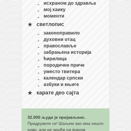
исхраном до здравља
мој хаику
моменти
светлопис
законоправило
духовни отац
православље
забрањена историја
ћирилица
породичне приче
уместо твитера
календар српски
азбуки и књиге
карате део сајта
32.000 људи је пријављено.
Придружите се! Шаљем ако има нешто
ново, али не чешће од једном