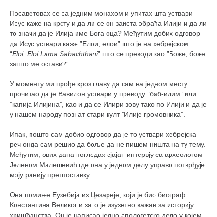
кихон
Посаветовах се са једним монахом и упитах шта уствари
Исус каже на крсту и да ли се он заиста обраћа Илији и да ли
наиханчи
то значи да је Илија име Бога оца? Међутим добих одговор
кушанку
да Исус уствари каже ”Елои, елои” што је на хебрејском.
“
Eloi, Eloi Lama Sabachthani
” што се преводи као ”Боже, боже
пасаи
зашто ме остави?”.
темашивари
У моменту ми прође кроз главу да сам на једном месту
кобудо
прочитао да је Вавилон уствари у преводу ”баб-илим” или
”капија Илијина”, као и да се Илири зову тако по Илији и да је
нунчаку
у нашем народу познат стари култ ”Илије громовника”.
бо
Ипак, пошто сам добио одговор да је то уствари хебрејска
тонфа
реч онда сам решио да боље да не пишем ништа на ту тему.
саи
Међутим, ових дана погледах сјајан интервју са археологом
Јеленом Малешевић где она у једном делу управо потврђује
тимбеи рочин
моју ранију претпоставку.
тсунами дојо
Она помиње Еузебија из Цезареје, који је био биограф
програм
Константина Великог и зато је изузетно важан за историју
хришћанства. Он је написао једно апологетско дело у којем