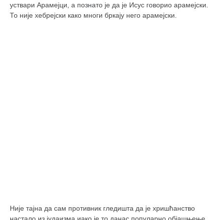
уствари Арамејци, а познато је да је Исус говорио арамејски.
То није хебрејски како многи бркају него арамејски.
Није тајна да сам противник гледишта да је хришћанство
настало из јудаизма иако је то данас популарно објашњење.