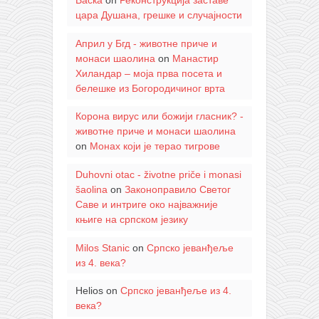
Васка
on
Реконструкција заставе
цара Душана, грешке и случајности
Април у Бгд - животне приче и
монаси шаолина
on
Манастир
Хиландар – моја прва посета и
белешке из Богородичиног врта
Корона вирус или божији гласник? -
животне приче и монаси шаолина
on
Монах који је терао тигрове
Duhovni otac - životne priče i monasi
šaolina
on
Законоправило Светог
Саве и интриге око најважније
књиге на српском језику
Milos Stanic
on
Српско јеванђеље
из 4. века?
Helios
on
Српско јеванђеље из 4.
века?