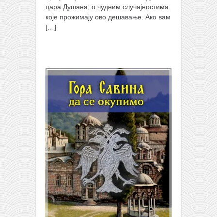
цара Душана, о чудним случајностима
које прожимају ово дешавање. Ако вам
[…]