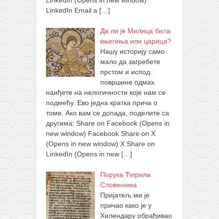
LinkedIn Email a
[…]
Да ли је Милица била
књегиња или царица?
Нашу историју само
мало да загребете
прстом и испод
површине одмах
наиђете на нелогичности које нам се
подмећу. Ево једна кратка прича о
томе. Ако вам се допада, поделите са
другима: Share on Facebook (Opens in
new window) Facebook Share on X
(Opens in new window) X Share on
LinkedIn (Opens in new
[…]
Порука Ћирила
Словенима
Пријатељ ми је
причао како је у
Хилендару обрађивао