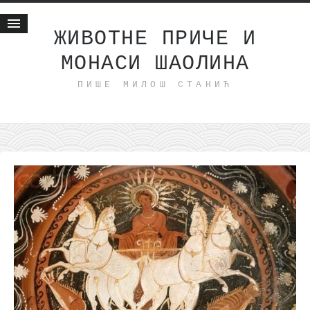
ЖИВОТНЕ ПРИЧЕ И
МОНАСИ ШАОЛИНА
Почетна
ПИШЕ МИЛОШ СТАНИЋ
Животне приче
најновије на блогу
интернет пословање
исхраном до здравља
мој хаику
моменти и места
бонус садржај
светлопис
законоправило
духовни отац