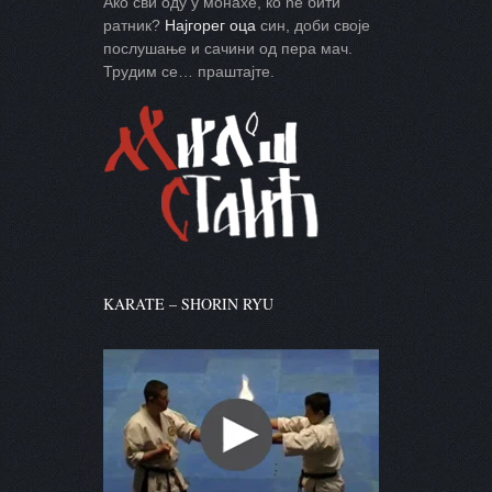
Ако сви оду у монахе, ко ће бити
ратник?
Најгорег оца
син, доби своје
послушање и сачини од пера мач.
Трудим се… праштајте.
KARATE – SHORIN RYU