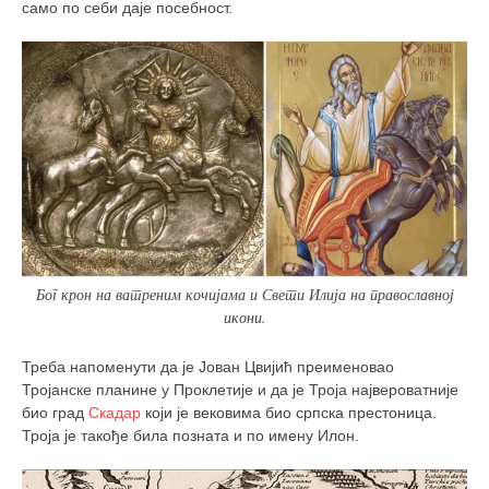
само по себи даје посебност.
Бог крон на ватреним кочијама и Свети Илија на православној
икони.
Треба напоменути да је Јован Цвијић преименовао
Тројанске планине у Проклетије и да је Троја највероватније
био град
Скадар
који је вековима био српска престоница.
Троја је такође била позната и по имену Илон.