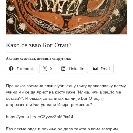
православље
забрањена историја
ћирилица
породичне приче
прота Воја
Како се звао Бог Отац?
уместо твитера
Ако вам се допада, поделите са другима:
календар српски
Facebook
X
LinkedIn
Email
азбуки и књиге
Окинава карате
Пре неког времена слушајући једну грчку православну песму
најновије на блогу
учини ми се да Христ на крсту каже ”Илија, илија зашто ме
остави?”. И одмах се запитах да ли је Бог Отац, тј
моје белешке
старозаветни Бог уствари Илија громовник?
историја каратеа
https://youtu.be/-eCZyvczZaM?t=14
бубиши
карате
Ево песме овде и почиње од дела текста о коме говорим.