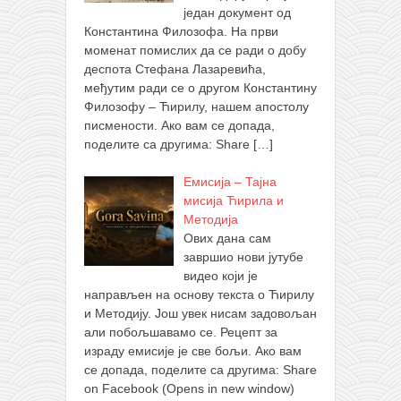
један документ од
Константина Филозофа. На први
моменат помислих да се ради о добу
деспота Стефана Лазаревића,
међутим ради се о другом Константину
Филозофу – Ћирилу, нашем апостолу
писмености. Ако вам се допада,
поделите са другима: Share
[…]
Емисија – Тајна
мисија Ћирила и
Методија
Ових дана сам
завршио нови јутубе
видео који је
направљен на основу текста о Ћирилу
и Методију. Још увек нисам задовољан
али побољшавамо се. Рецепт за
израду емисије је све бољи. Ако вам
се допада, поделите са другима: Share
on Facebook (Opens in new window)