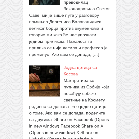
преводилац
Законоправила Светог
Саве, ми је више пута у разговору
помињао Диогениса Валаванидиса –
великог борца против екуменизма и
говорио ми како ће нас упознати
једном приликом. Нажалост та
прилика се није десила и професор је
преминуо. Ако вам се допада,
[…]
Једна цртица са
Косова
Малтретирање
путника из Србије који
посећују србске
светиње на Космету
редовно се дешава. Ево једне цртице
о томе. Ако вам се допада, поделите
са другима: Share on Facebook (Opens
in new window) Facebook Share on X
(Opens in new window) X Share on
LinkedIn (Opens in new window)