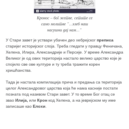
Кронос – бог жетве, сетите се
само молитве ”…хлеб наш
насушни дај нам…”
У Стари завет је уствари убачен део хебрејског
преписа
старијег историјског слоја. Треба гледати у правцу Феничана,
Хелена, Илира, Александрије и Персије. У време Александра
Великог је од ових територија настало велико царство које је
спојило све ове културе и ту треба тражити корен
хришћанства.
Тада је настала компилација прича и предања са територија
целог Александровог царства која ће нама касније постати
позната под називом Стари завет. У то време Бог отац се
звао
Илија,
или
Крон
код Хелена, а на јеврејском му име
записаше као
Елохи
.