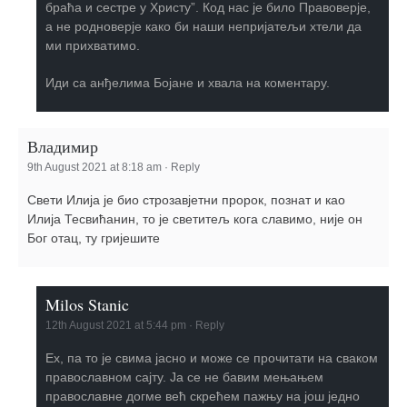
браћа и сестре у Христу”. Код нас је било Правоверје,
а не родноверје како би наши непријатељи хтели да
ми прихватимо.
Иди са анђелима Бојане и хвала на коментару.
Владимир
9th August 2021 at 8:18 am
·
Reply
Свети Илија је био строзавјетни пророк, познат и као
Илија Тесвићанин, то је светитељ кога славимо, није он
Бог отац, ту гријешите
Milos Stanic
12th August 2021 at 5:44 pm
·
Reply
Ех, па то је свима јасно и може се прочитати на сваком
православном сајту. Ја се не бавим мењањем
православне догме већ скрећем пажњу на још једно