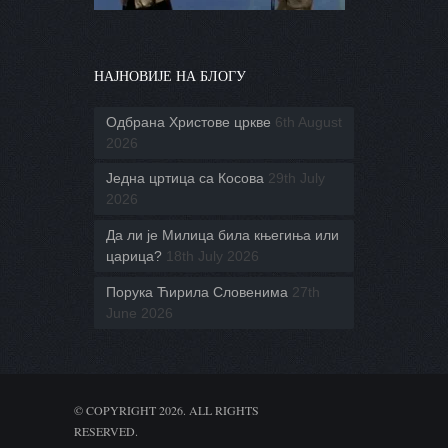
НАЈНОВИЈЕ НА БЛОГУ
Одбрана Христове цркве
6th August
2026
Једна цртица са Косова
29th July
2026
Да ли је Милица била књегиња или
царица?
18th July 2026
Порука Ћирила Словенима
27th
June 2026
© COPYRIGHT 2026. ALL RIGHTS
RESERVED.