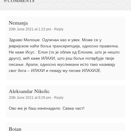
6 COMMENTS
Nemanja
20th June 2021 at 1:23 pm
·
Reply
Здраво Милоше. Одличан као и увек. Може се у
јеврејском наћи боља транскрипција, односно правилна.
Не каже Исус : Елои (то је облик од Елохим, што је нешто
друго), већ каже ИЛАХИ, што још боље потврђује твоје
писање. Арапи, односно муслимани исто тако називају
свог бога – ИЛАХИ и певају му песме ИЛАХИЈЕ.
Aleksandar Nikolic
20th June 2021 at 9:29 pm
·
Reply
Ово ме је баш изненадило. Свака част!
Bojan