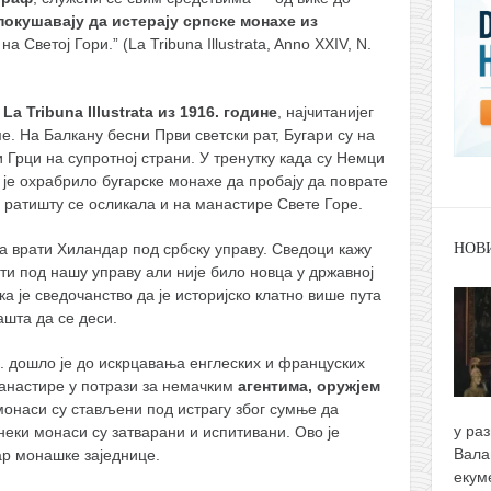
покушавају да истерају српске монахе из
на Светој Гори.” (La Tribuna Illustrata, Anno XXIV, N.
а
La Tribuna Illustrata из 1916. године
, најчитанијег
е. На Балкану бесни Први светски рат, Бугари су на
и Грци на супротној страни. У тренутку када су Немци
 је охрабрило бугарске монахе да пробају да поврате
 ратишту се осликала и на манастире Свете Горе.
НОВ
а врати Хиландар под србску управу. Сведоци кажу
ати под нашу управу али није било новца у државној
ика је сведочанство да је историјско клатно више пута
ашта да се деси.
6. дошло је до искрцавања енглеских и француских
анастире у потрази за немачким
агентима, оружјем
 монаси су стављени под истрагу због сумње да
у ра
неки монаси су затварани и испитивани. Ово је
Вала
ар монашке заједнице.
екум