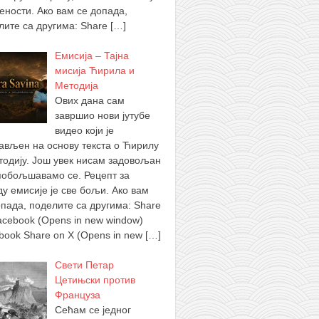
ености. Ако вам се допада,
лите са другима: Share
[…]
Емисија – Тајна
мисија Ћирила и
Методија
Ових дана сам
завршио нови јутубе
видео који је
ављен на основу текста о Ћирилу
тодију. Још увек нисам задовољан
побољшавамо се. Рецепт за
ду емисије је све бољи. Ако вам
опада, поделите са другима: Share
acebook (Opens in new window)
book Share on X (Opens in new
[…]
Свети Петар
Цетињски против
Француза
Сећам се једног