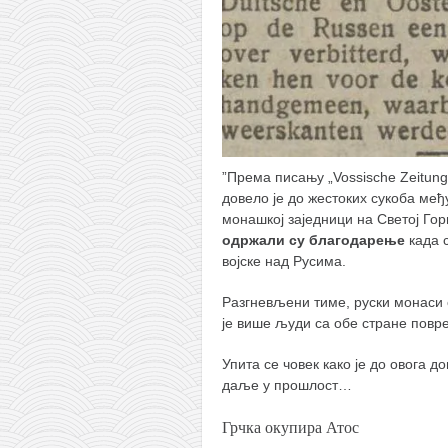
”Према писању „Vossische Zeitung
довело је до жестоких сукоба ме
монашкој заједници на Светој Гор
одржали су благодарење
када с
војске над Русима.
Разгневљени тиме, руски монаси су
је више људи са обе стране повр
Упита се човек како је до овога
даље у прошлост…
Грчка окупира Атос