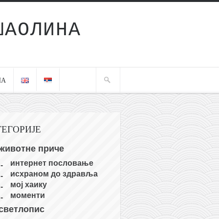
ШАОЛИНА
ЧА
ТЕГОРИЈЕ
животне приче
интернет пословање
исхраном до здравља
мој хаику
моменти
светлопис