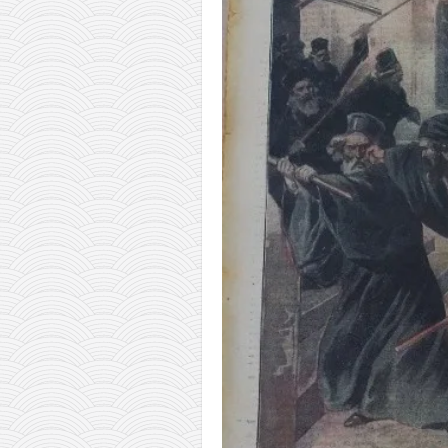
православље
забрањена историја
ћирилица
породичне приче
прота Воја
уместо твитера
календар српски
азбуки и књиге
Окинава карате
најновије на блогу
моје белешке
историја каратеа
бубиши
карате