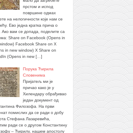
мало да загребете
прстом и испод
површине одмах
ете на нелогичности које нам се
ећу. Ево једна кратка прича о
. Ако вам се допада, поделите са
има: Share on Facebook (Opens in
window) Facebook Share on X
ns in new window) X Share on
edIn (Opens in new
[…]
Порука Ћирила
Словенима
Пријатељ ми је
причао како је у
Хилендару обрађивао
један документ од
тантина Филозофа. На први
нат помислих да се ради о добу
ота Стефана Лазаревића,
тим ради се о другом Константину
зофу – Ћирилу, нашем апостолу