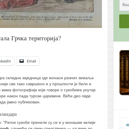
тала Грчка територија?
nkedIn
Email
Гора складна заједница где монаси разних земаља
није све тако савршено и у прошлости је било и
а вама фотографије које говоре о сукобима унутар
оре након пада турске царевине. Већи део овде
да јавно публикован.
иландара
: ”Ратни сукоби пренели су се и у монашке келије:
граф
, служећи се свим средствима — од вике до