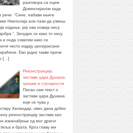
разговора са оцем
Доментијаном када
н рече: ”Сине, набави књиге
ике Никлолаја али пази да узмеш
је издање, јер ова новија нису
добра.”. Зачудих се како то нису
а и онда схватим како се
инти често издају цензурисани
скраћени. Ево једне такве приче
 о
[…]
Реконструкција
заставе цара Душана,
грешке и случајности
Писао сам текст о
застави цара Душана
који се чува у
стиру Хиландар, ових дана добих
ену реконструкцију заставе као
он изненађење од мог драгог
атеља и брата. Кроз главу ми