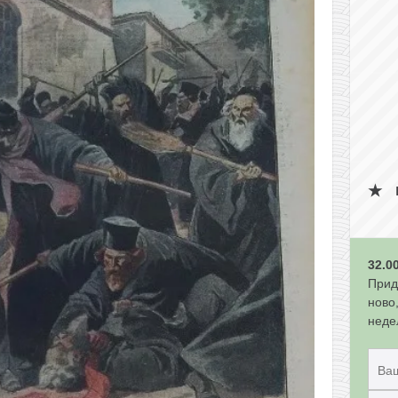
32.0
Прид
ново
неде