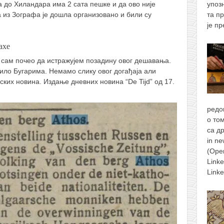
а до Хиландара има 2 сата пешке и да ово није
упоз
 из Зографа је дошла организовано и били су
та п
је п
ахе
а сам почео да истражујем позадину овог дешавања.
сило Бугарима. Немамо слику овог догађаја али
ких новина. Издање дневних новина “De Tijd” од 17.
редо
о то
са д
in n
(Ope
Link
Link