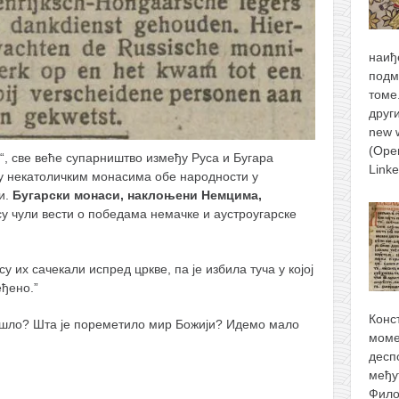
наиђ
подм
томе
друг
new 
(Ope
“, све веће супарништво између Руса и Бугара
Link
ђу некатоличким монасима обе народности у
и.
Бугарски монаси, наклоњени Немцима,
у чули вести о победама немачке и аустроугарске
 их сачекали испред цркве, па је избила туча у којој
еђено.”
Конс
 дошло? Шта је пореметило мир Божији? Идемо мало
моме
десп
међу
Фило