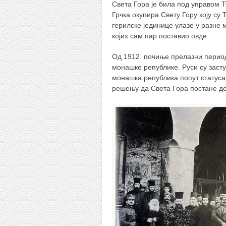
Света Гора је била под управом Т
Грчка окупира Свету Гору коју су 
герилске јединице улазе у разне
којих сам пар поставио овде.
Од 1912. почиње прелазни период
монашке републике. Руси су засту
монашка република попут статуса
решењу да Света Гора постане део