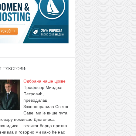
И ТЕКСТОВИ:
Одбрана наше цркве
Професор Миодраг
Петровић,
преводилац
Законоправила Светог
Саве, ми је више пута
зговору помињао Диогениса
ванидиса – великог борца против
енизма и говорио ми како ће нас