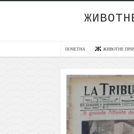
ЖИВОТН
Почетна
Животне приче
најновије на блогу
ПОЧЕТНА
ЖИВОТНЕ ПРИ
интернет пословање
исхраном до здравља
мој хаику
моменти и места
бонус садржај
светлопис
законоправило
духовни отац