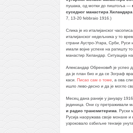
снимци наступа
пушака, од мотки до пиштоља —
галерија клуба
суседног манастира Хиландара
7, 13-20 febbraio 1916.)
чланарина
контакт
Слика је из италијанског часопис
италијанског недељника у то врем
бесплатна е-књига
страни Аустро-Угара, Срби, Руси 
термини тренинга
имали војне успехе на ратишту то
манастир Хиландар. Ситуација на
моја прича
Александар Обреновић је успео д
моја прича
да је план био и да се Зограф вр
фотке
каси.
Писао сам о томе
, а ова сл
ишло лево-десно и да је могло св
контакт
Месец дана раније у јануару 191
јединица. Они су претраживали м
и радио трансмитерима
. Руски
Русија наоружава своје монахе и 
узроковало озбиљне тензије унут