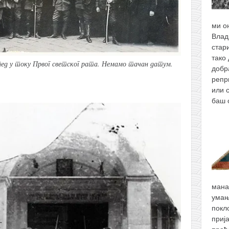
ми о
Влад
стари
тако 
ед у току Првог светског рата. Немамо тачан датум.
добр
репр
или 
баш
мана
умањ
покл
приј