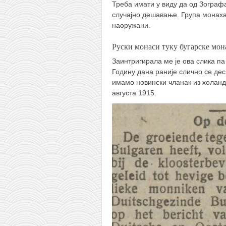
Треба имати у виду да од Зограф
случајно дешавање. Група монаха
наоружани.
Руски монаси туку бугарске мон
Заинтригирала ме је ова слика п
Годину дана раније слично се де
имамо новински чланак из холандс
августа 1915.