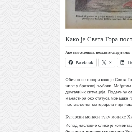
кихон
наиханчи
кушанку
пасаи
Како је Света Гора пос
темашивари
Ако вам се допада, поделите са другима:
кобудо
Facebook
X
Li
нунчаку
бо
Обично се говори како је Света 
тонфа
живе у братској љубави. Међутим 
другачијих ситуација. Поделићу с
саи
манастира око статуса монашке г
тимбеи рочин
постављеног материјала није ника
тсунами дојо
Бугарски монаси туку монахе Х
програм
Испод насловне слике је коментар
бугарски монаси манастира Зо