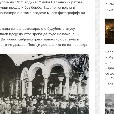
урске до 1912. године. У доба Балканских ратова,
писм
Турци предали без борбе. Тада грчка војска и
поде
 манастире и о томе сведоче многе фотографије од
 када се још разговарало о будућем статусу
пали идеју да Атос треба да буде независна
 Ватикана, међутим грчки манастири су тежили
 грчке државе. Постоји доста слика из тог периода.
напр
и Ме
али 
изра
се д
on F
Face