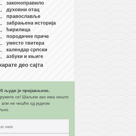
законоправило
духовни отац
православље
забрањена историја
ћирилица
породичне приче
уместо твитера
календар српски
азбуки и књиге
карате део сајта
00 људи је пријављено.
ружите се! Шаљем ако има нешто
, али не чешће од једном
љно.