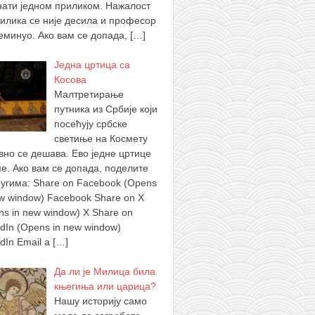
нати једном приликом. Нажалост
рилика се није десила и професор
реминуо. Ако вам се допада,
[…]
Једна цртица са
Косова
Малтретирање
путника из Србије који
посећују србске
светиње на Космету
вно се дешава. Ево једне цртице
ме. Ако вам се допада, поделите
ругима: Share on Facebook (Opens
ew window) Facebook Share on X
ns in new window) X Share on
edIn (Opens in new window)
edIn Email a
[…]
Да ли је Милица била
књегиња или царица?
Нашу историју само