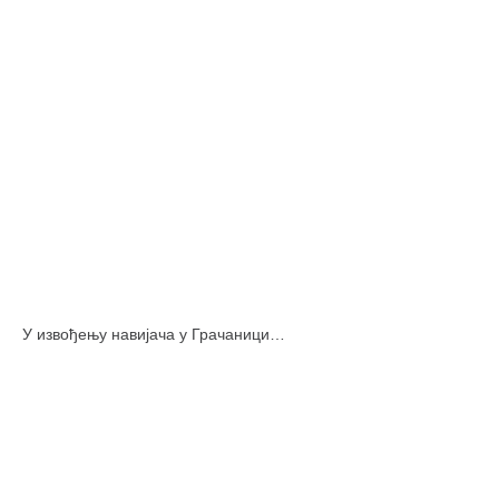
У извођењу навијача у Грачаници…