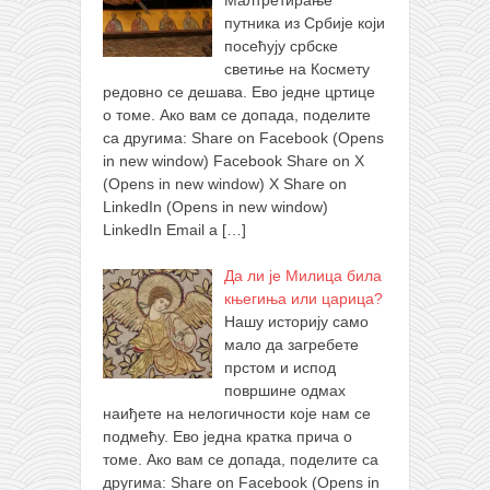
Малтретирање
путника из Србије који
посећују србске
светиње на Космету
редовно се дешава. Ево једне цртице
о томе. Ако вам се допада, поделите
са другима: Share on Facebook (Opens
in new window) Facebook Share on X
(Opens in new window) X Share on
LinkedIn (Opens in new window)
LinkedIn Email a
[…]
Да ли је Милица била
књегиња или царица?
Нашу историју само
мало да загребете
прстом и испод
површине одмах
наиђете на нелогичности које нам се
подмећу. Ево једна кратка прича о
томе. Ако вам се допада, поделите са
другима: Share on Facebook (Opens in