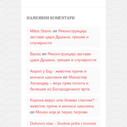
НАЈНОВИЈИ КОМЕНТАРИ
Milos Stanic
on
Реконструкција
заставе цара Душана, грешке и
случајности
Васка
on
Реконструкција заставе
цара Душана, грешке и случајности
Април у Бгд - животне приче и
монаси шаолина
on
Манастир
Хиландар – моја прва посета и
белешке из Богородичиног врта
Корона вирус или божији гласник? -
животне приче и монаси шаолина
on
Монах који је терао тигрове
Duhovni otac - životne priče i monasi