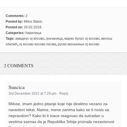
Comments:
2
Posted by:
Milos Stanic
Posted on:
20.02.2018.
Categories:
ћирилица
Tags:
амадеус ој косово
,
грачаница
,
марко булат ој косово
,
милош
обилић
,
ој косово косово песма
,
руске монахиње ој косово
2 COMMENTS
Suncica
3rd December 2022 at 7:29 pm
·
Reply
Milose, imam jedno pitanje koje nije direktno vezano za
navedeni tekst. Naime, mene zanima kako se ti nosis sa
nepravdom? Kako bi ti inace reagovao da sutradan u
vestima saznas da je Republika Srbija priznala nezavisnost