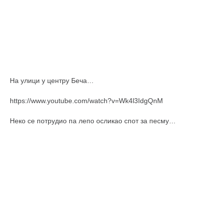
На улици у центру Беча…
https://www.youtube.com/watch?v=Wk4l3IdgQnM
Неко се потрудио па лепо осликао спот за песму…