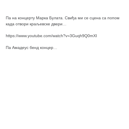
Па на концерту Марка Булата. Свиђа ми се сцена са попом
када отвори краљевске двери…
https://www.youtube.com/watch?v=3Guqh9Q0mXI
Па Амадеус бенд концер…