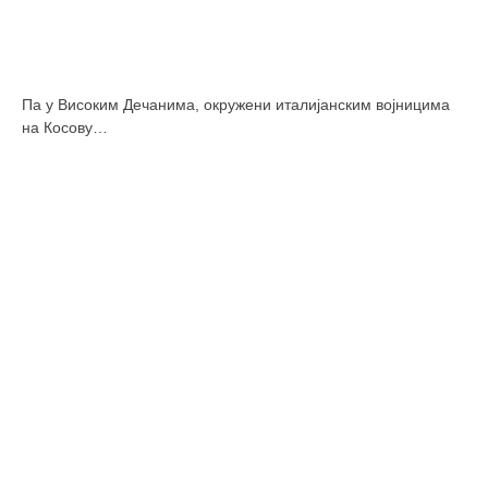
снимци наступа
галерија клуба
чланарина
Па у Високим Дечанима, окружени италијанским војницима
контакт
на Косову…
бесплатна е-књига
термини тренинга
моја прича
моја прича
фотке
контакт