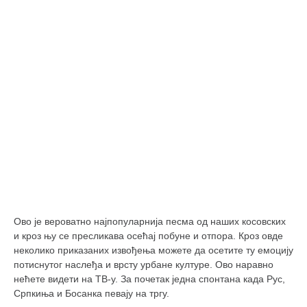
православље
забрањена историја
ћирилица
породичне приче
прота Воја
уместо твитера
календар српски
азбуки и књиге
Окинава карате
најновије на блогу
Ово је вероватно најпопуларнија песма од наших косовских
моје белешке
и кроз њу се пресликава осећај побуне и отпора. Кроз овде
неколико приказаних извођења можете да осетите ту емоцију
историја каратеа
потиснутог наслеђа и врсту урбане културе. Ово наравно
бубиши
нећете видети на ТВ-у. За почетак једна спонтана када Рус,
Српкиња и Босанка певају на тргу.
карате