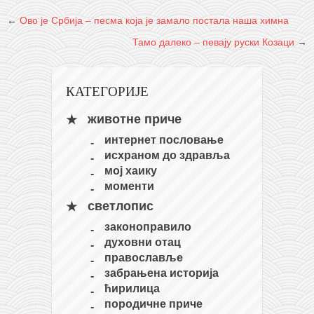
←
Ово је Србија – песма која је замало постала наша химна
Тамо далеко – певају руски Козаци
→
КАТЕГОРИЈЕ
животне приче
интернет пословање
исхраном до здравља
мој хаику
моменти
светлопис
законоправило
духовни отац
православље
забрањена историја
ћирилица
породичне приче