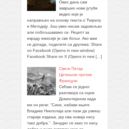
Ових дана сам
завршио нови јутубе
видео који је
направљен на основу текста о Ћирилу
и Методију. Још увек нисам задовољан
али побољшавамо се. Рецепт за
израду емисије је све бољи. Ако вам
се допада, поделите са другима: Share
on Facebook (Opens in new window)
Facebook Share on X (Opens in new
[…]
Свети Петар
Цетињски против
Француза
Сећам се једног
разговора са оцем
Доментијаном када
ми он рече: ”Сине, набави књиге
Владике Никлолаја али пази да узмеш
старије издање, јер ова новија нису
тако добра.”. Зачудих се како то нису