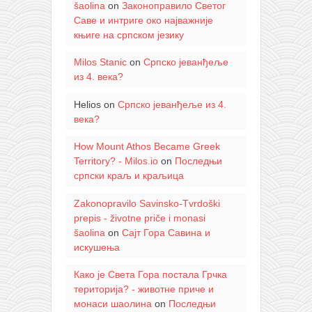
šaolina
on
Законоправило Светог
Саве и интриге око најважније
књиге на српском језику
Milos Stanic
on
Српско јеванђеље
из 4. века?
Helios
on
Српско јеванђеље из 4.
века?
How Mount Athos Became Greek
Territory? - Milos.io
on
Последњи
српски краљ и краљица
Zakonopravilo Savinsko-Tvrdoški
prepis - životne priče i monasi
šaolina
on
Сајт Гора Савина и
искушења
Како је Света Гора постала Грчка
територија? - животне приче и
монаси шаолина
on
Последњи