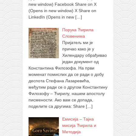
new window) Facebook Share on X
(Opens in new window) X Share on
LinkedIn (Opens in new
[…]
Порука Ћирила
Словенима
Пријатељ ми је
причао како је у
Хилендару обрађивао
један документ од
Константина Филозофа. На први
моменат помислих да се ради о добу
деспота Стефана Лазаревића,
међутим ради се о другом Константину
Филозофу – Ћирилу, нашем апостолу
писмености. Ако вам се допада,
поделите са другима: Share
[…]
Емисија – Тајна
мисија Ћирила и
Методија