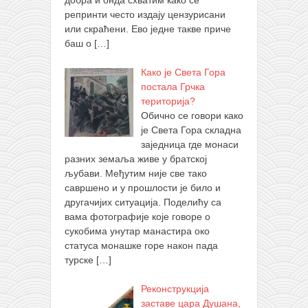
добра и онда схватим како се
репринти често издају цензурисани
или скраћени. Ево једне такве приче
баш о
[…]
Како је Света Гора
постала Грчка
територија?
Обично се говори како
је Света Гора складна
заједница где монаси
разних земаља живе у братској
љубави. Међутим није све тако
савршено и у прошлости је било и
другачијих ситуација. Поделићу са
вама фотографије које говоре о
сукобима унутар манастира око
статуса монашке горе након пада
турске
[…]
Реконструкција
заставе цара Душана,