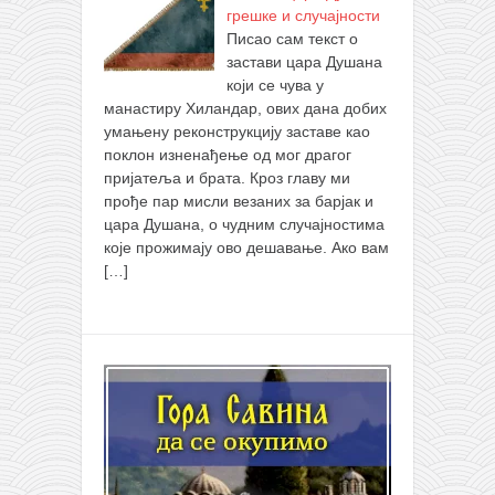
грешке и случајности
Писао сам текст о
застави цара Душана
који се чува у
манастиру Хиландар, ових дана добих
умањену реконструкцију заставе као
поклон изненађење од мог драгог
пријатеља и брата. Кроз главу ми
прође пар мисли везаних за барјак и
цара Душана, о чудним случајностима
које прожимају ово дешавање. Ако вам
[…]