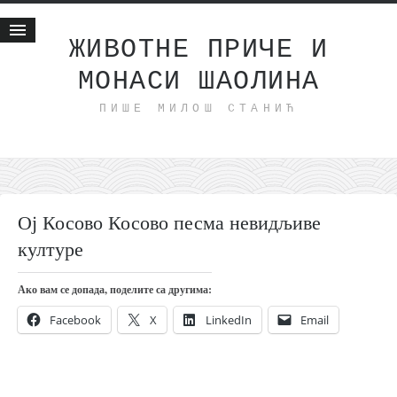
ЖИВОТНЕ ПРИЧЕ И
МОНАСИ ШАОЛИНА
Почетна
ПИШЕ МИЛОШ СТАНИЋ
Животне приче
најновије на блогу
интернет пословање
исхраном до здравља
Ој Косово Косово песма невидљиве
мој хаику
културе
моменти и места
бонус садржај
Ако вам се допада, поделите са другима:
светлопис
Facebook
X
LinkedIn
Email
законоправило
духовни отац