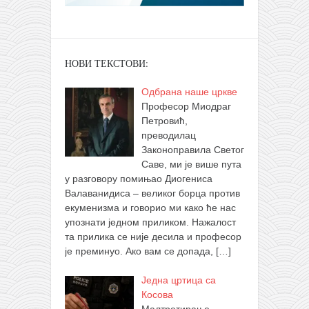
НОВИ ТЕКСТОВИ:
Одбрана наше цркве
Професор Миодраг
Петровић,
преводилац
Законоправила Светог
Саве, ми је више пута
у разговору помињао Диогениса
Валаванидиса – великог борца против
екуменизма и говорио ми како ће нас
упознати једном приликом. Нажалост
та прилика се није десила и професор
је преминуо. Ако вам се допада,
[…]
Једна цртица са
Косова