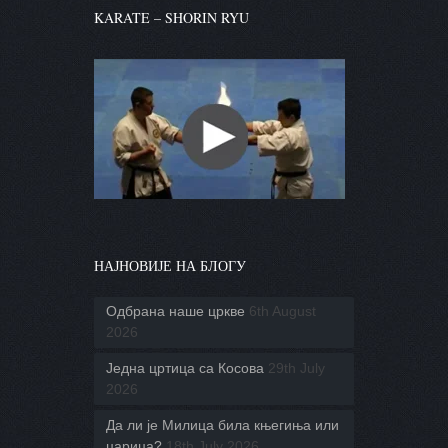
KARATE – SHORIN RYU
НАЈНОВИЈЕ НА БЛОГУ
Одбрана наше цркве
6th August
2026
Једна цртица са Косова
29th July
2026
Да ли је Милица била књегиња или
царица?
18th July 2026