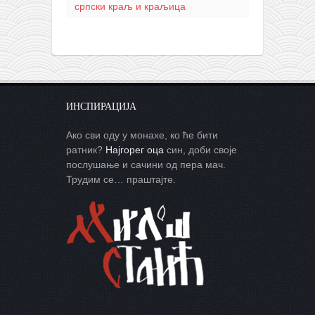
српски краљ и краљица
ИНСПИРАЦИЈА
Ако сви оду у монахе, ко ће бити
ратник?
Најгорег оца
син, доби своје
послушање и сачини од пера мач.
Трудим се… праштајте.