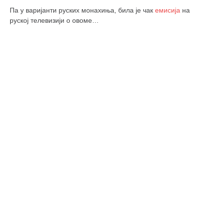
кихон
Па у варијанти руских монахиња, била је чак
емисија
на
руској телевизији о овоме…
наиханчи
кушанку
пасаи
темашивари
кобудо
нунчаку
бо
тонфа
саи
тимбеи рочин
тсунами дојо
програм