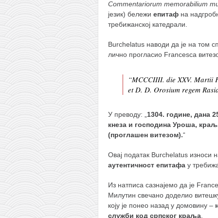
Commentariorum memorabilium multip
језик) бележи
епитаф
на надгробн
требижанској катедрали.
Burchelatus наводи да је на том 
лично прогласио Francesca витезо
“MCCCIIII. die XXV. Martii 
et D. D. Orosium regem Rasia
У преводу: „
1304. године, дана 
кнеза и господина Уроша, краљ
(проглашен витезом).
“
Овај податак Burchelatus износи 
аутентичност епитафа
у требижа
Из натписа сазнајемо да је Fran
Милутин свечано доделио витешку 
коју је понео назад у домовину –
служби код српског краља
.