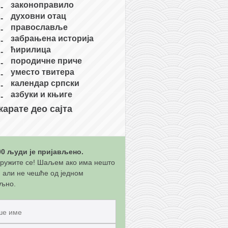
законоправило
духовни отац
православље
забрањена историја
ћирилица
породичне приче
уместо твитера
календар српски
азбуки и књиге
карате део сајта
00 људи је пријављено.
ружите се! Шаљем ако има нешто
, али не чешће од једном
љно.