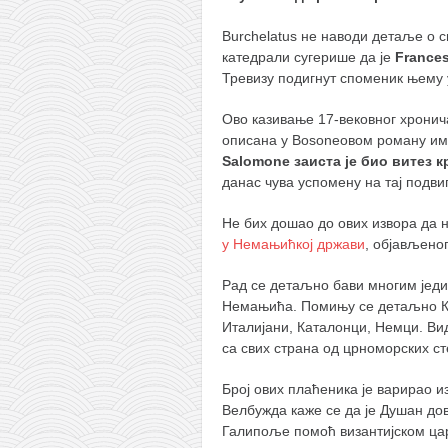
Burchelatus не наводи детаље о 
катедрали сугерише да је
France
Тревизу подигнут споменик њему у
Ово казивање 17-вековног хронич
описана у Bosoneовом роману им
Salomone заиста је био витез
данас чува успомену на тај подвиг
Не бих дошао до ових извора да 
у Немањићкој држави
, објављеног
Рад се детаљно бави многим једи
Немањића. Помињу се детаљно Ку
Италијани, Каталонци, Немци. Ви
са свих страна од црноморских ст
Број ових плаћеника је варирао и
Велбужда каже се да је Душан д
Галипоље помоћ византијском цар