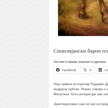
кихон
наиханчи
кушанку
пасаи
темашивари
кобудо
Сицилијански барон пл
нунчаку
бо
Ако вам се допада, поделите са другима:
тонфа
Facebook
X
Li
саи
Наш чувени историчар Радован Да
тимбеи рочин
модерни србски. Роман говори о 
тсунами дојо
Милутина.
Кога интересује ево не
програм
Заинтересовао сам се око истори