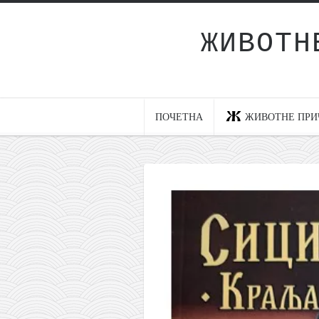
ЖИВОТН
Почетна
Животне приче
најновије на блогу
ПОЧЕТНА
ЖИВОТНЕ ПРИ
интернет пословање
исхраном до здравља
мој хаику
моменти и места
бонус садржај
светлопис
законоправило
духовни отац