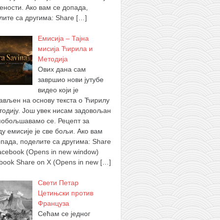
ености. Ако вам се допада,
лите са другима: Share
[…]
Емисија – Тајна
мисија Ћирила и
Методија
Ових дана сам
завршио нови јутубе
видео који је
ављен на основу текста о Ћирилу
тодију. Још увек нисам задовољан
побољшавамо се. Рецепт за
ду емисије је све бољи. Ако вам
опада, поделите са другима: Share
acebook (Opens in new window)
book Share on X (Opens in new
[…]
Свети Петар
Цетињски против
Француза
Сећам се једног