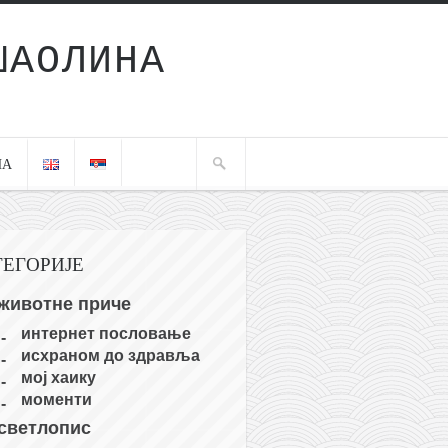
ШАОЛИНА
ЧА
ТЕГОРИЈЕ
животне приче
интернет пословање
исхраном до здравља
мој хаику
моменти
светлопис