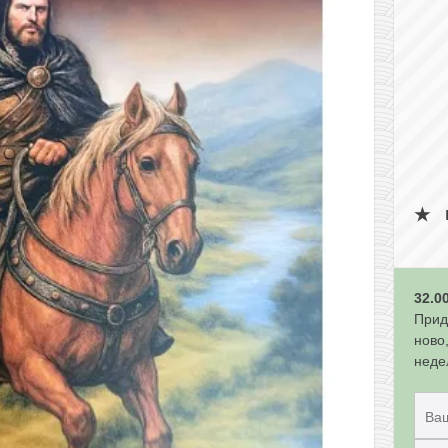
32.0
Прид
ново
неде