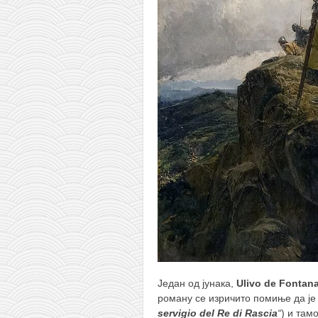
Један од јунака,
Ulivo de Fontan
роману се изричито помиње да је 
servigio del Re di Rascia
“
) и тамо