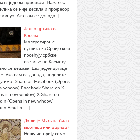
нати једном приликом. Нажалост
рилика се није десила и професор
реминуо. Ако вам се допада,
[…]
Једна цртица са
Косова
Малтретирање
путника из Србије који
посећују србске
светиње на Космету
вно се дешава. Ево једне цртице
ме. Ако вам се допада, поделите
ругима: Share on Facebook (Opens
ew window) Facebook Share on X
ns in new window) X Share on
edIn (Opens in new window)
edIn Email a
[…]
Да ли је Милица била
књегиња или царица?
Нашу историју само