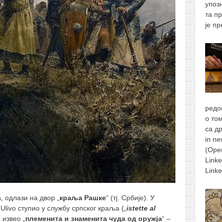
упоз
та п
је п
редо
о то
са д
in n
(Ope
Link
Link
a
, одлази на двор „
краља Рашке
“ (тј. Србије). У
Ulivo ступио у службу српског краља (
„
istette al
 извео „
племенита и знаменита чуда од оружја
“ –