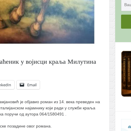
аћеник у војисци краља Милутина
nkedIn
Email
мјановић је објавио роман из 14. века преведен на
италијанском најамнику који ради у служби краља
ка поручи од аутора 064/1580491 .
јске позадине овог романа.