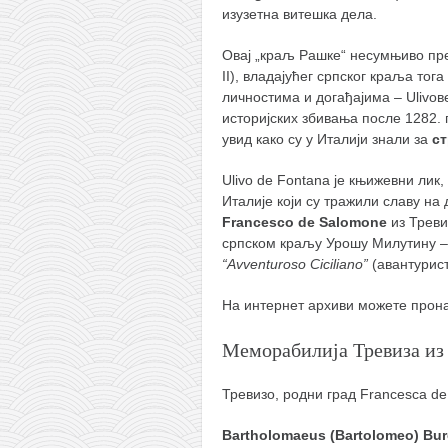
изузетна витешка дела.
Овај „краљ Рашке“ несумњиво п
II), владајућег српског краља то
личностима и догађајима – Ulivов
историјских збивања после 1282. 
увид како су у Италији знали за
ст
Ulivo de Fontana је књижевни лик
Италије који су тражили славу на
Francesco de Salomone
из Тревиз
српском краљу Урошу Милутину – 
“Avventuroso Ciciliano”
(авантурист
На интернет архиви можете про
Меморабилија Тревиза из 
Тревизо, родни град Francesca de
Bartholomaeus (Bartolomeo) Bur