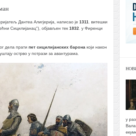
ман
ријатељ Дантеа Алигјерија, написао је
1311
. витешки
ећни Сицилијанац“), објављен тек
1832
. у Фиренци
ог дела прати
пет сицилијанских барона
који након
штају острво у потрази за авантурама.
НОВ
у ра
Вала
екум