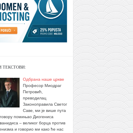
И ТЕКСТОВИ:
Одбрана наше цркве
Професор Миодраг
Петровић,
преводилац
Законоправила Светог
Саве, ми је више пута
зговору помињао Диогениса
ванидиса – великог борца против
енизма и говорио ми како ће нас