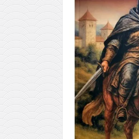
православље
забрањена историја
ћирилица
породичне приче
прота Воја
уместо твитера
календар српски
азбуки и књиге
Окинава карате
најновије на блогу
моје белешке
историја каратеа
бубиши
карате