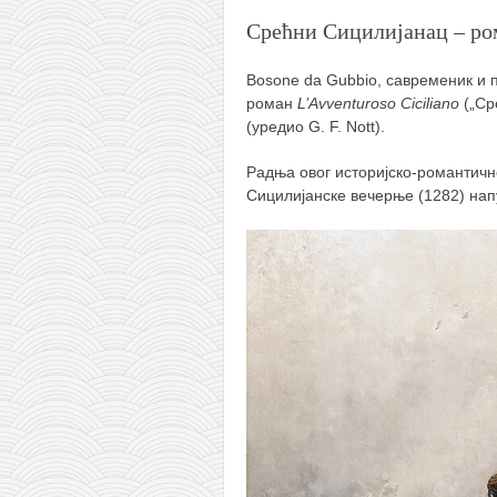
снимци наступа
Срећни Сицилијанац – ро
галерија клуба
чланарина
Bosone da Gubbio, савременик и п
роман
L’Avventuroso Ciciliano
(„Ср
контакт
(уредио G. F. Nott).
бесплатна е-књига
Радња овог историјско-романтичн
термини тренинга
Сицилијанске вечерње (1282) напу
моја прича
моја прича
фотке
контакт