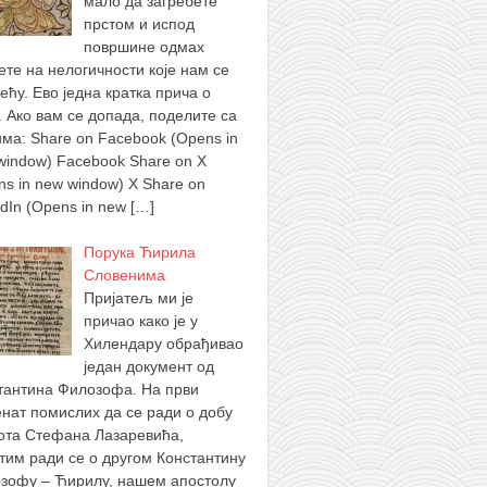
мало да загребете
прстом и испод
површине одмах
ете на нелогичности које нам се
ећу. Ево једна кратка прича о
. Ако вам се допада, поделите са
има: Share on Facebook (Opens in
window) Facebook Share on X
ns in new window) X Share on
edIn (Opens in new
[…]
Порука Ћирила
Словенима
Пријатељ ми је
причао како је у
Хилендару обрађивао
један документ од
тантина Филозофа. На први
нат помислих да се ради о добу
ота Стефана Лазаревића,
тим ради се о другом Константину
зофу – Ћирилу, нашем апостолу