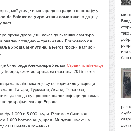
смрти; међутим, чињеница да се ради о ценотафу у
ми о
sco de Salomone умро изван домовине
, а да је у
Влад
 част.
стари
тако 
ара пружа драгоцени доказ да витешка авантура
добр
а реалну позадину – тревижанин
Francesco de
репр
 краља Уроша Милутина
, а његов гробни натпис и
или 
.
баш
није било рада Александра Узелца
Страни плаћеници
 у Београдском историјском гласнику, 2015. вол 6.
ницама плаћеника које су се користиле у војисци
мани, Татари, Туркмени, Алани, Печенези,
димо дакле да су професионални војници долазили
епа до крајњег запада Европе.
разн
љуба
змеђу 1.000 и 5.000 људи. Рецимо у бици код
савр
овео 1.000 Каталонаца, краљ Милутин шаље на
друг
у 2.000 кумана коњаника.