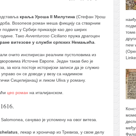
редставља
краља Уроша II Милутина
(Стефан Урош
наиђ
га доба. Bosoneов роман меша фикцију са стварним
подм
е подвиге у Србији приказује као део ширих
томе
године. Тако
Avventuroso Ciciliano
пружа драгоцен
друг
ране витезове у служби српских Немањића
.
new 
(Ope
, али очито инспирисан реалним пустоловима из
Link
 дворовима Источне Европе. Један такав био је
а, за кога постоје историјски записи да је служио
управо он се доводи у везу са надимком
ички Сицилијанац) и ликом Uliva у роману.
наћи
цео роман
на италијанском.
1616.
Конс
моме
 Salomonea, сачувао је успомену на овог витеза.
десп
међу
chelatus
, лекар и хроничар из Тревиза, у свом делу
Фило