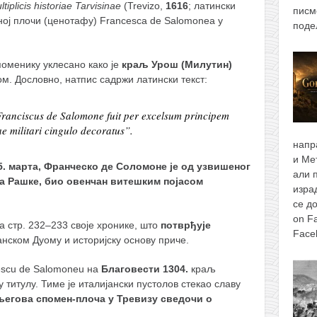
licis historiae Tarvisinae
(Trevizo,
1616
; латински
писм
ој плочи (ценотафу) Francesca de Salomonea у
поде
споменику уклесано како је
краљ Урош (Милутин)
м. Дословно, натпис садржи латински текст:
Franciscus de Salomone fuit per excelsum principem
e militari cingulo decoratus”
.
напр
и Ме
25. марта, Франческо де Соломоне је од узвишеног
али 
а Рашке, био овенчан витешким појасом
изра
се д
on F
на стр. 232–233 своје хронике, што
потврђује
Face
нском Дуому и историјску основу приче.
cescu de Salomoneu на
Благовести 1304.
краљ
титулу. Тимe је италијански пустолов стекао славу
његова спомен-плоча у Тревизу сведочи о