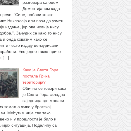
разговора са оцем
Доментијаном када
н рече: ”Сине, набави књиге
ике Никлолаја али пази да узмеш
је издање, јер ова новија нису
добра.”. Зачудих се како то нису
а и онда схватим како се
инти често издају цензурисани
скраћени. Ево једне такве приче
 о
[…]
Како је Света Гора
постала Грчка
територија?
Обично се говори како
је Света Гора складна
заједница где монаси
их земаља живе у братској
ви. Међутим није све тако
шено и у прошлости је било и
ачијих ситуација. Поделићу са