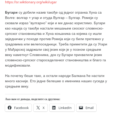
снимци наступа
https://sr.wiktionary.org/wiki/ugar
галерија клуба
Бугари
су добили назив такође од једног огранка Хуна са
чланарина
Волге: волгар + угар и отуда Вулгар – Булгар. Ромеји су
сковали израз ”вулгарно” који и ми данас користимо. Бугари
контакт
као нација су такође настали мешањем сеоског словенско-
бесплатна е-књига
српског становништва и Хуна коњаника са којима су ишли
заједнички у походе против Ромеја који су били претежно у
термини тренинга
градовима или велепоседници. Треба приметити да су Угари
у Мађарској задржали свој језик који је у позном средњем
моја прича
веку наметнут Словенима, док су Бугари прихватили језик
моја прича
словенско-српског староседелачког становништва и благо га
модификовали.
фотке
контакт
На почетку беше тако, а остали народи Балкана ће настати
много касније. Ето једне белешке о именима наших суседа у
средњем веку.
Ако вам се допада, поделите са другима:
Facebook
X
LinkedIn
Email