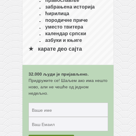
забрањена историја
ћирилица
породичне приче
уместо твитера
календар српски
азбуки и књиге
карате део сајта
32.000 људи је пријављено.
Придружите се! Шаљем ако има нешто
ново, али не чешће од једном
недељно.