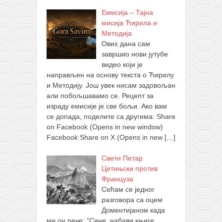
Емисија – Тајна
мисија Ћирила и
Методија
Ових дана сам
завршио нови јутубе
видео који је
направљен на основу текста о Ћирилу
и Методију. Још увек нисам задовољан
али побољшавамо се. Рецепт за
израду емисије је све бољи. Ако вам
се допада, поделите са другима: Share
on Facebook (Opens in new window)
Facebook Share on X (Opens in new
[…]
Свети Петар
Цетињски против
Француза
Сећам се једног
разговора са оцем
Доментијаном када
ми он рече: ”Сине, набави књиге