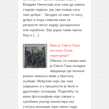
Владике Никлолаја али пази да узмеш
старије издање, јер ова новија нису
тако добра.”. Зачудих се како то нису
добра и онда схватим како се
репринти често издају цензурисани
или скраћени. Ево једне такве приче
баш о
[…]
Како је Света Гора
постала Грчка
територија?
Обично се говори како
је Света Гора складна
заједница где монаси
разних земаља живе у братској
љубави. Међутим није све тако
савршено и у прошлости је било и
другачијих ситуација. Поделићу са
вама фотографије које говоре о
сукобима унутар манастира око
статуса монашке горе након пада