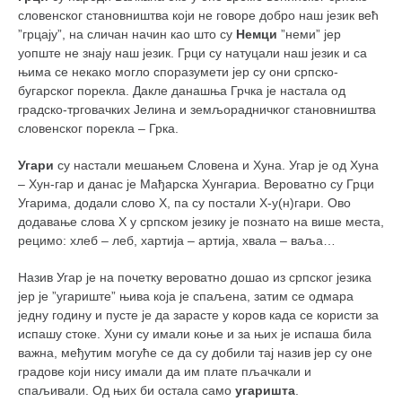
словенског становништва који не говоре добро наш језик већ
кихон
”грцају”, на сличан начин као што су
Немци
”неми” јер
наиханчи
уопште не знају наш језик. Грци су натуцали наш језик и са
њима се некако могло споразумети јер су они српско-
кушанку
бугарског порекла. Дакле данашња Грчка је настала од
пасаи
градско-трговачких Јелина и земљорадничког становништва
словенског порекла – Грка.
темашивари
кобудо
Угари
су настали мешањем Словена и Хуна. Угар је од Хуна
– Хун-гар и данас је Мађарска Хунгариа. Вероватно су Грци
нунчаку
Угарима, додали слово Х, па су постали Х-у(н)гари. Ово
додавање слова Х у српском језику је познато на више места,
бо
рецимо: хлеб – леб, хартија – артија, хвала – ваља…
тонфа
Назив Угар је на почетку вероватно дошао из српског језика
саи
јер је ”угариште” њива која је спаљена, затим се одмара
тимбеи рочин
једну годину и пусте је да зарасте у коров када се користи за
испашу стоке. Хуни су имали коње и за њих је испаша била
тсунами дојо
важна, међутим могуће се да су добили тај назив јер су оне
програм
градове који нису имали да им плате пљачкали и
спаљивали. Од њих би остала само
угаришта
.