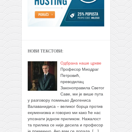
НОВИ ТЕКСТОВИ:
Одбрана наше цркве
Професор Миодраг
Петровић,
преводилац
Законоправила Светог
Саве, ми је више пута
у разговору помињао Диогениса
Валаванидиса – великог борца против
екуменизма и говорио ми како ће нас
упознати једном приликом. Нажалост
та прилика се није десила и професор
је преминуо. Ако вам се допада,
[…]