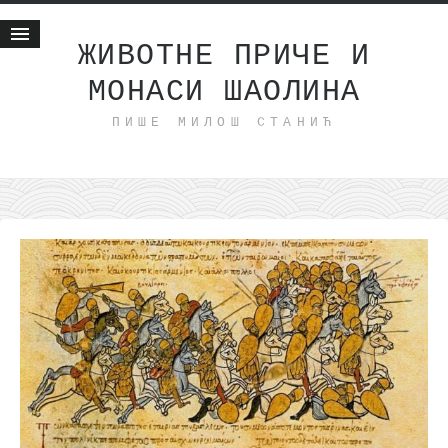
ЖИВОТНЕ ПРИЧЕ И
МОНАСИ ШАОЛИНА
Почетна
ПИШЕ МИЛОШ СТАНИЋ
Животне приче
најновије на блогу
интернет пословање
исхраном до здравља
мој хаику
моменти и места
бонус садржај
светлопис
законоправило
духовни отац