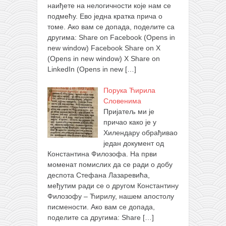
наиђете на нелогичности које нам се
подмећу. Ево једна кратка прича о
томе. Ако вам се допада, поделите са
другима: Share on Facebook (Opens in
new window) Facebook Share on X
(Opens in new window) X Share on
LinkedIn (Opens in new
[…]
Порука Ћирила
Словенима
Пријатељ ми је
причао како је у
Хилендару обрађивао
један документ од
Константина Филозофа. На први
моменат помислих да се ради о добу
деспота Стефана Лазаревића,
међутим ради се о другом Константину
Филозофу – Ћирилу, нашем апостолу
писмености. Ако вам се допада,
поделите са другима: Share
[…]