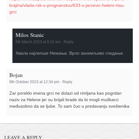
krajina/vlada-rsk-u-prognanstvu/633-s-jarcevic-heleni-nisu-
grci
Milos Stanic
5th March 2023 at 9:22 am
·
Reply
Хвала најлепше Немања. Врло занимљиво гледање.
Bojan
9th October 2023 at 12:34 pm
·
Reply
Zar poreklo imena grci ne dolazi od rimljana kao pogrdan
naziv za Helene jer su brijali brade da bi mogli muškarci
međusobno da se ljube. To sam čuo u predavanju sveštenika
LEAVE A REPLY