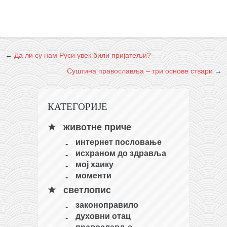
←
Да ли су нам Руси увек били пријатељи?
Суштина православља – три основе ствари
→
КАТЕГОРИЈЕ
животне приче
интернет пословање
исхраном до здравља
мој хаику
моменти
светлопис
законоправило
духовни отац
православље