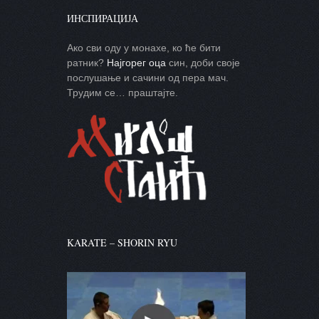
ИНСПИРАЦИЈА
Ако сви оду у монахе, ко ће бити
ратник?
Најгорег оца
син, доби своје
послушање и сачини од пера мач.
Трудим се… праштајте.
KARATE – SHORIN RYU