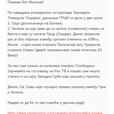
Помаже Бог Милоше!
По наводима италијанског историчара Ђанкарло
Томацоли Тицијано, данашњи ГРЦИ се деле у две групе:
1. Грци (досељеници на Балкан)
2. Хелени за које каже да су српско (словенско) племе са
Крита и који су напали Троју (Скадар). Дакле тројански
рат је био обрачун између српских племена на ХЛМ-у.
Иначе , стари назив планине Проклетије јесу Тројанске
планине (Јован Цвијић преименовао назив почетком 20.
Века)!
За ово сам сазнао из излагања покојног Слободана
Јарчевића на гостовању на Рас ТВ а нашао сам нешто
слично и на сајту Западни Срби који шаљем у прилогу.
Дакле, Св. Сава није случајно правио разлику између Грка
и Хелена.
Надам се да ће ти ово помоћи у даљем раду!
https://www.zapadnisrbi.com/zapadni-srbi/republika-srpska-