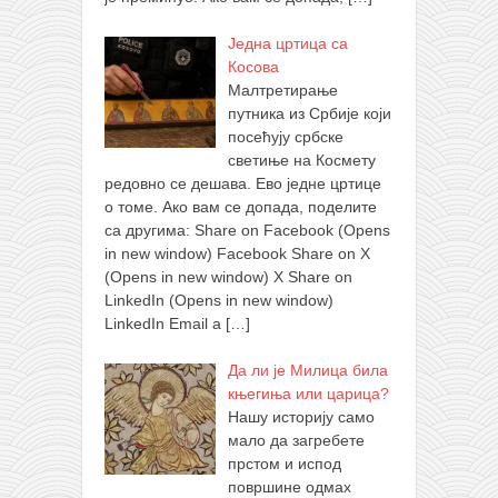
Једна цртица са
Косова
Малтретирање
путника из Србије који
посећују србске
светиње на Космету
редовно се дешава. Ево једне цртице
о томе. Ако вам се допада, поделите
са другима: Share on Facebook (Opens
in new window) Facebook Share on X
(Opens in new window) X Share on
LinkedIn (Opens in new window)
LinkedIn Email a
[…]
Да ли је Милица била
књегиња или царица?
Нашу историју само
мало да загребете
прстом и испод
површине одмах