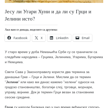
православље
забрањена историја
Јесу ли Угари Хуни и да ли су Грци и
ћирилица
Јелини исто?
породичне приче
Ако вам се допада, поделите са другима:
прота Воја
Facebook
X
LinkedIn
Email
уместо твитера
календар српски
У старо време у доба Немањића Срби су се граничили са
азбуки и књиге
следећим народима – Грцима, Јелинима, Угарима, Бугарима
и Немцима.
Окинава карате
Свети Сава у Законоправилу користи два термина за
најновије на блогу
данашње Грке – Грци и Јелини. Мислим да се термин
моје белешке
”
Јелини
” или како ми данас кажемо ”хелени” односи на
градско становништво, богатији слој, трговце, морнаре,
историја каратеа
управу, војнике. Док је термин Грци везан за становнике
бубиши
сеоске средине.
карате
Грци
су народи Балкана око у оно време већинског српско-