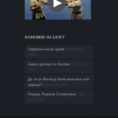
НАЈНОВИЈЕ НА БЛОГУ
Одбрана наше цркве
6th August
2026
Једна цртица са Косова
29th July
2026
Да ли је Милица била књегиња или
царица?
18th July 2026
Порука Ћирила Словенима
27th
June 2026