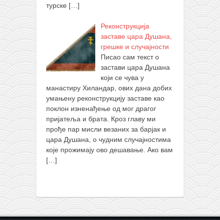
турске
[…]
Реконструкција
заставе цара Душана,
грешке и случајности
Писао сам текст о
застави цара Душана
који се чува у
манастиру Хиландар, ових дана добих
умањену реконструкцију заставе као
поклон изненађење од мог драгог
пријатеља и брата. Кроз главу ми
прође пар мисли везаних за барјак и
цара Душана, о чудним случајностима
које прожимају ово дешавање. Ако вам
[…]