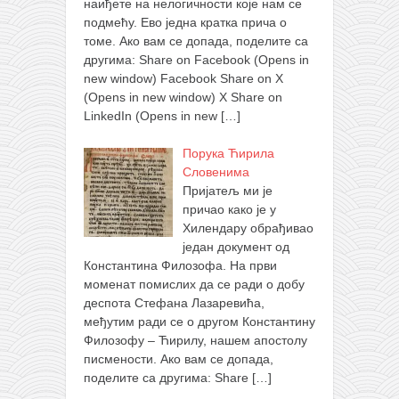
наиђете на нелогичности које нам се
подмећу. Ево једна кратка прича о
томе. Ако вам се допада, поделите са
другима: Share on Facebook (Opens in
new window) Facebook Share on X
(Opens in new window) X Share on
LinkedIn (Opens in new
[…]
Порука Ћирила
Словенима
Пријатељ ми је
причао како је у
Хилендару обрађивао
један документ од
Константина Филозофа. На први
моменат помислих да се ради о добу
деспота Стефана Лазаревића,
међутим ради се о другом Константину
Филозофу – Ћирилу, нашем апостолу
писмености. Ако вам се допада,
поделите са другима: Share
[…]