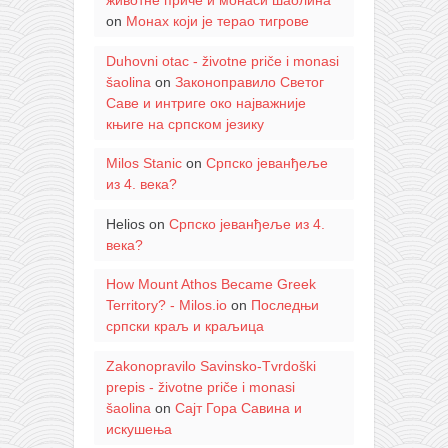
животне приче и монаси шаолина
on
Монах који је терао тигрове
Duhovni otac - životne priče i monasi
šaolina
on
Законоправило Светог
Саве и интриге око најважније
књиге на српском језику
Milos Stanic
on
Српско јеванђеље
из 4. века?
Helios
on
Српско јеванђеље из 4.
века?
How Mount Athos Became Greek
Territory? - Milos.io
on
Последњи
српски краљ и краљица
Zakonopravilo Savinsko-Tvrdoški
prepis - životne priče i monasi
šaolina
on
Сајт Гора Савина и
искушења