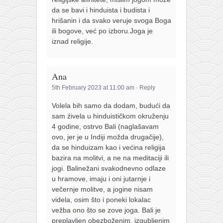
da se bavi i hinduista i budista i
hrišanin i da svako veruje svoga Boga
ili bogove, već po izboru.Joga je
iznad religije.
Ana
5th February 2023 at 11:00 am
·
Reply
Volela bih samo da dodam, budući da
sam źivela u hinduističkom okruženju
4 godine, ostrvo Bali (naglašavam
ovo, jer je u Indiji možda drugačije),
da se hinduizam kao i većina religija
bazira na molitvi, a ne na meditaciji ili
jogi. Balinežani svakodnevno odlaze
u hramove, imaju i oni jutarnje i
večernje molitve, a jogine nisam
videla, osim što i poneki lokalac
vežba ono što se zove joga. Bali je
preplavljen obezboženim, izgubljenim