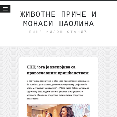
ЖИВОТНЕ ПРИЧЕ И
МОНАСИ ШАОЛИНА
Почетна
ПИШЕ МИЛОШ СТАНИЋ
Животне приче
најновије на блогу
интернет пословање
исхраном до здравља
мој хаику
моменти и места
бонус садржај
светлопис
законоправило
духовни отац