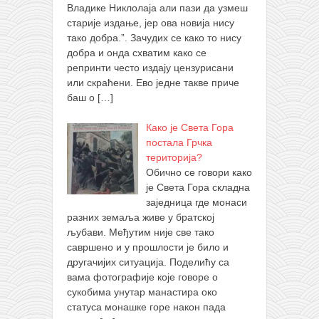
Владике Никлолаја али пази да узмеш
старије издање, јер ова новија нису
тако добра.”. Зачудих се како то нису
добра и онда схватим како се
репринти често издају цензурисани
или скраћени. Ево једне такве приче
баш о
[…]
Како је Света Гора
постала Грчка
територија?
Обично се говори како
је Света Гора складна
заједница где монаси
разних земаља живе у братској
љубави. Међутим није све тако
савршено и у прошлости је било и
другачијих ситуација. Поделићу са
вама фотографије које говоре о
сукобима унутар манастира око
статуса монашке горе након пада