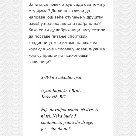
Запита се човек откуд сада ова тема у
медијима? Да ли неко жели да
направе још веће отуђење у друштву
између православља и грађанства?
Како се ти душебрижници нису сетили
да поставе питање спортских
кладионица које имамо на сваком
кораку а које исисавају новац људима
који су практично психолошки
зависници?
SrBska svakodnevica.
Ugao Rajačke i Braće
Jerković. BG.
Nije dovoljna jedna. Ni dve. A
ni tri. Neka bude 5
kladionica, jedna do druge,
jer – što da ne?