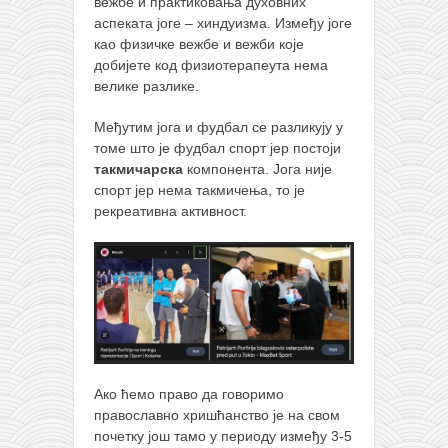
вежбе и практиковања духовних
кихон
аспеката јоге – хиндуизма. Између јоге
као физичке вежбе и вежби које
наиханчи
добијете код физиотерапеута нема
кушанку
велике разлике.
пасаи
Међутим јога и фудбал се разликују у
томе што је фудбал спорт јер постоји
темашивари
такмичарска
компонента. Јога није
кобудо
спорт јер нема такмичења, то је
рекреативна активност.
нунчаку
бо
тонфа
саи
тимбеи рочин
тсунами дојо
Ако ћемо право да говоримо
програм
православно хришћанство је на свом
почетку још тамо у периоду између 3-5