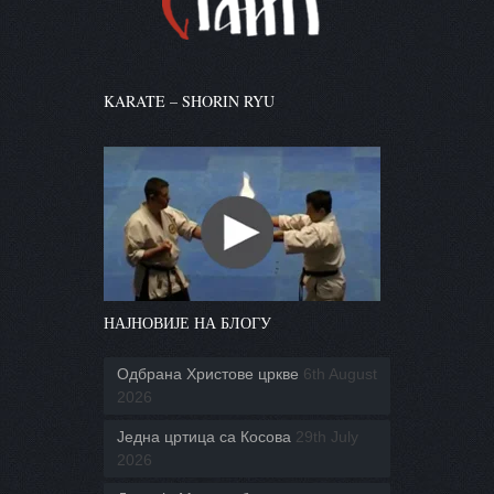
KARATE – SHORIN RYU
НАЈНОВИЈЕ НА БЛОГУ
Одбрана Христове цркве
6th August
2026
Једна цртица са Косова
29th July
2026