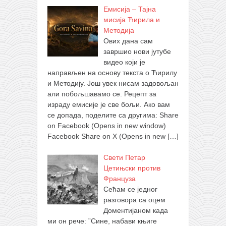
Емисија – Тајна
мисија Ћирила и
Методија
Ових дана сам
завршио нови јутубе
видео који је
направљен на основу текста о Ћирилу
и Методију. Још увек нисам задовољан
али побољшавамо се. Рецепт за
израду емисије је све бољи. Ако вам
се допада, поделите са другима: Share
on Facebook (Opens in new window)
Facebook Share on X (Opens in new
[…]
Свети Петар
Цетињски против
Француза
Сећам се једног
разговора са оцем
Доментијаном када
ми он рече: ”Сине, набави књиге