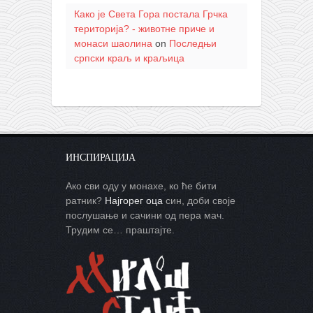
Како је Света Гора постала Грчка
територија? - животне приче и
монаси шаолина
on
Последњи
српски краљ и краљица
ИНСПИРАЦИЈА
Ако сви оду у монахе, ко ће бити
ратник?
Најгорег оца
син, доби своје
послушање и сачини од пера мач.
Трудим се… праштајте.