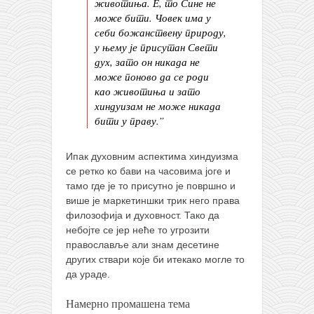
животиња. Е, то Сине не
може бити. Човек има у
себи божанствену природу,
у њему је присутан Свети
дух, зато он никада не
може поново да се роди
као животиња и зато
хиндуизам не може никада
бити у праву.”
Ипак духовним аспектима хиндуизма
се ретко ко бави на часовима јоге и
тамо где је то присутно је површно и
више је маркетиншки трик него права
филозофија и духовност. Тако да
небојте се јер неће то угрозити
православље али знам десетине
других ствари које би итекако могле то
да ураде.
Намерно промашена тема