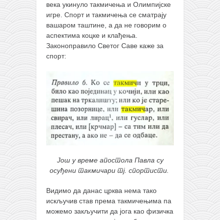
снимци наступа
века укинуло такмичења и Олимпијске
игре. Спорт и такмичења се сматрају
галерија клуба
вашаром таштине, а да не говорим о
чланарина
аспектима коцке и клађења.
Законоправило Светог Саве каже за
контакт
спорт:
бесплатна е-књига
термини тренинга
моја прича
моја прича
фотке
контакт
Још у време апостола Павла су
осуђени такмичари тј. спортисти.
Видимо да данас црква нема тако
искључив став према такмичењима па
можемо закључити да јога као физичка