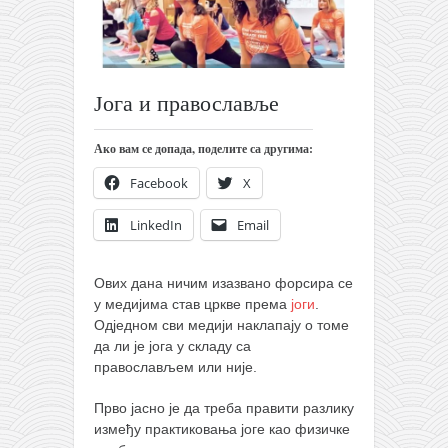
православље
забрањена историја
ћирилица
Јога и православље
породичне приче
прота Воја
Ако вам се допада, поделите са другима:
уместо твитера
Facebook
X
календар српски
LinkedIn
Email
азбуки и књиге
Окинава карате
Ових дана ничим изазвано форсира се
најновије на блогу
у медијима став цркве према
јоги
.
Одједном сви медији наклапају о томе
моје белешке
да ли је јога у складу са
историја каратеа
православљем или није.
бубиши
Прво јасно је да треба правити разлику
између практиковања јоге као физичке
карате