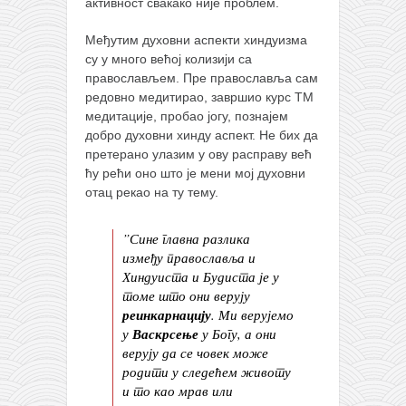
активност свакако није проблем.
Међутим духовни аспекти хиндуизма
су у много већој колизији са
православљем. Пре православља сам
редовно медитирао, завршио курс ТМ
медитације, пробао јогу, познајем
добро духовни хинду аспект. Не бих да
претерано улазим у ову расправу већ
ћу рећи оно што је мени мој духовни
отац рекао на ту тему.
”Сине главна разлика
између православља и
Хиндуиста и Будиста је у
томе што они верују
реинкарнацију
. Ми верујемо
у
Васкрсење
у Богу, а они
верују да се човек може
родити у следећем животу
и то као мрав или