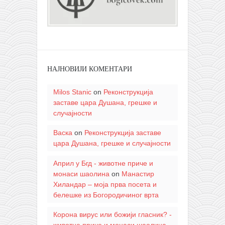
НАЈНОВИЈИ КОМЕНТАРИ
Milos Stanic
on
Реконструкција
заставе цара Душана, грешке и
случајности
Васка
on
Реконструкција заставе
цара Душана, грешке и случајности
Април у Бгд - животне приче и
монаси шаолина
on
Манастир
Хиландар – моја прва посета и
белешке из Богородичиног врта
Корона вирус или божији гласник? -