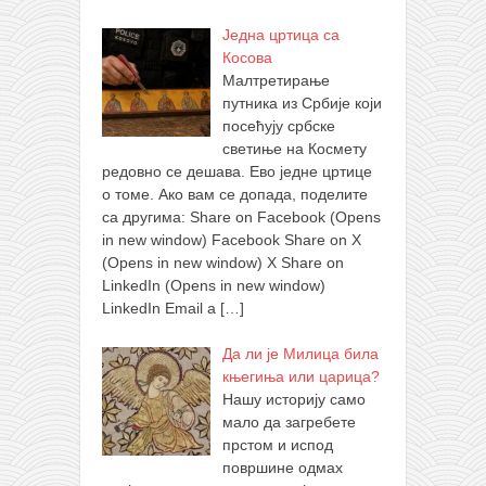
Једна цртица са
Косова
Малтретирање
путника из Србије који
посећују србске
светиње на Космету
редовно се дешава. Ево једне цртице
о томе. Ако вам се допада, поделите
са другима: Share on Facebook (Opens
in new window) Facebook Share on X
(Opens in new window) X Share on
LinkedIn (Opens in new window)
LinkedIn Email a
[…]
Да ли је Милица била
књегиња или царица?
Нашу историју само
мало да загребете
прстом и испод
површине одмах