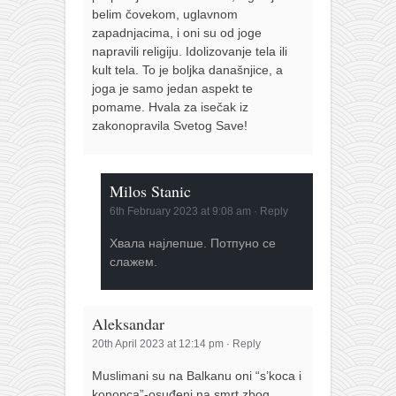
belim čovekom, uglavnom
zapadnjacima, i oni su od joge
napravili religiju. Idolizovanje tela ili
kult tela. To je boljka današnjice, a
joga je samo jedan aspekt te
pomame. Hvala za isečak iz
zakonopravila Svetog Save!
Milos Stanic
6th February 2023 at 9:08 am
·
Reply
Хвала најлепше. Потпуно се
слажем.
Aleksandar
20th April 2023 at 12:14 pm
·
Reply
Muslimani su na Balkanu oni “s’koca i
konopca”-osuđeni na smrt zbog