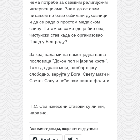
нема потребе за оваквим религијским
интервенцијама. Знам да се овим
питањем не баве озбиљни духовници
и да се ради о простом медијском
спину. Питам се само где је био овај
чистунски став када се организовао
Прајд у Београду?
За крај пада ми на памет једна наша
пословица ”Докон поп и јариће крсти”.
Тако да драги моји, вежбајте јогу
слободно, верујте у Бога, Свету мати и
Светог Саву и неће вам ништа фалити.
П.С. Сви изнесени ставови су лични,
наравно.
Ако вам се допада, поделите са другима:
Facebook
X