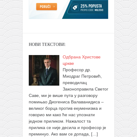
НОВИ ТЕКСТОВИ:
Одбрана Христове
цркве
Професор др.
Миодраг Петровић,
преводилац
Законоправила Светог
Саве, ми је више пута у разговору
помињао Диогениса Валаванидиса –
великог борца против екуменизма и
говорио ми како ће нас упознати
једном приликом. Нажалост та
прилика се није десила и професор је
преминуо. Ако вам се допада,
[…]