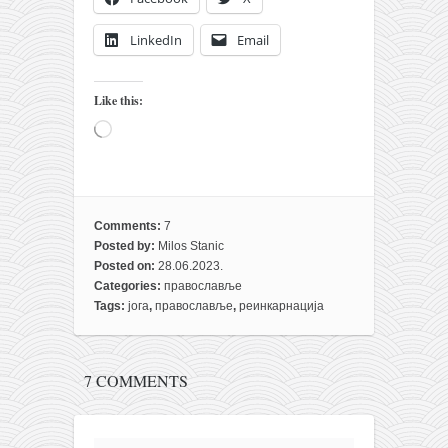
LinkedIn
Email
Like this:
Loading…
Comments:
7
Posted by:
Milos Stanic
Posted on:
28.06.2023.
Categories:
православље
Tags:
јога
,
православље
,
реинкарнација
7 COMMENTS