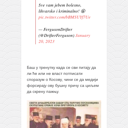
Sve vam jebem bolesno,
lihvarsko i kriminalno! 🤬
pic.twitter.com/bBMSUYf7Ue
— FergusonDrifter
(@DrifterFerguson)
January
20, 2023
Баш у тренутку када се сви питају да
ли ће или не власт потписати
споразум о Косову, чини се да медији
форсирају ову бушну причу са циљем
да скрену пажњу.