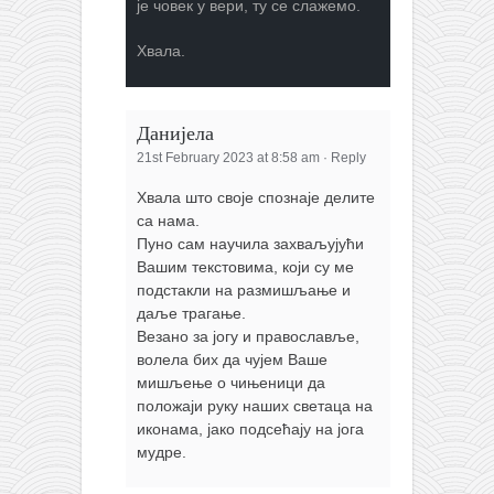
је човек у вери, ту се слажемо.
Хвала.
Данијела
21st February 2023 at 8:58 am
·
Reply
Хвала што своје спознаје делите
са нама.
Пуно сам научила захваљујући
Вашим текстовима, који су ме
подстакли на размишљање и
даље трагање.
Везано за јогу и православље,
волела бих да чујем Ваше
мишљење о чињеници да
положаји руку наших светаца на
иконама, јако подсећају на јога
мудре.