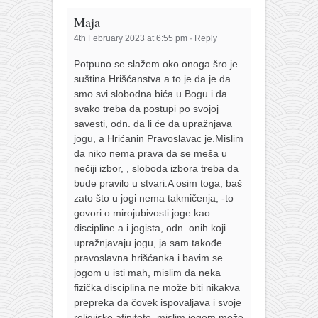
Maja
4th February 2023 at 6:55 pm
·
Reply
Potpuno se slažem oko onoga šro je
suština Hrišćanstva a to je da je da
smo svi slobodna bića u Bogu i da
svako treba da postupi po svojoj
savesti, odn. da li će da upražnjava
jogu, a Hrićanin Pravoslavac je.Mislim
da niko nema prava da se meša u
nečiji izbor, , sloboda izbora treba da
bude pravilo u stvari.A osim toga, baš
zato što u jogi nema takmičenja, -to
govori o mirojubivosti joge kao
discipline a i jogista, odn. onih koji
upražnjavaju jogu, ja sam takođe
pravoslavna hrišćanka i bavim se
jogom u isti mah, mislim da neka
fizička disciplina ne može biti nikakva
prepreka da čovek ispovaljava i svoje
religijske afinitete, mislim jogom može