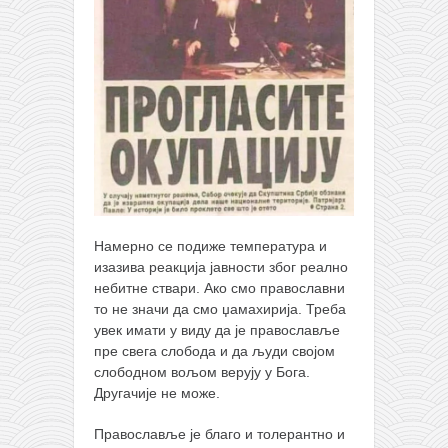
Намерно се подиже температура и
изазива реакција јавности због реално
небитне ствари. Ако смо православни
то не значи да смо џамахирија. Треба
увек имати у виду да је православље
пре свега слобода и да људи својом
слободном вољом верују у Бога.
Другачије не може.
Православље је благо и толерантно и