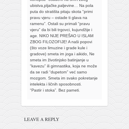
ubistva,pljačke,paljevine… Na pola
puta do stratišta pitaju skota “primi
pravu vjeru – ostade ti glava na
ramenu”. Ostali su primali “pravu
vjeru” da bi bili trgovci, kujundžije i
age. NIKO NIJE PREŠAO U ISLAM
ZBOG FILOZOFIJE! A naši popovi
(što voze limuzine i grade kule i
gradove) smeta im joga i aikido, Ne
smeta im životinjsko batinjanje u
“kavezu” ili gimnastika, koja ne može
da se radi “dupetom” već samo
mozgom. Smeta im svako pokretanje
intelekta i ličnih sposobnosti.
“Pastir i stoka”. Bez pameti.
LEAVE A REPLY