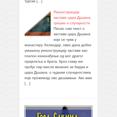
турске
[…]
Реконструкција
заставе цара Душана,
грешке и случајности
Писао сам текст о
застави цара Душана
који се чува у
манастиру Хиландар, ових дана добих
умањену реконструкцију заставе као
поклон изненађење од мог драгог
пријатеља и брата. Кроз главу ми
прође пар мисли везаних за барјак и
цара Душана, о чудним случајностима
које прожимају ово дешавање. Ако вам
[…]