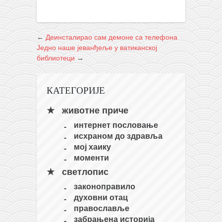
←
Деинсталирао сам демоне са телефона
Једно наше јеванђеље у ватиканској
библиотеци
→
КАТЕГОРИЈЕ
животне приче
интернет пословање
исхраном до здравља
мој хаику
моменти
светлопис
законоправило
духовни отац
православље
забрањена историја