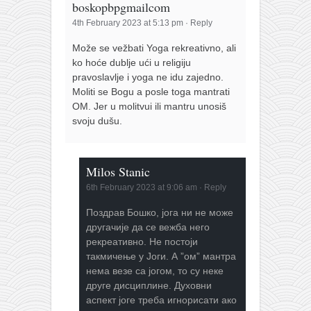
boskopbpgmailcom
4th February 2023 at 5:13 pm
·
Reply
Može se vežbati Yoga rekreativno, ali
ko hoće dublje ući u religiju
pravoslavlje i yoga ne idu zajedno.
Moliti se Bogu a posle toga mantrati
OM. Jer u molitvui ili mantru unosiš
svoju dušu.
Milos Stanic
6th February 2023 at 9:06 am
·
Reply
Поздрав Бошко, јога ни не може
другачије да се вежба него
рекреативно. Не постоји
такмичење у Јоги. А ”ом” мантра
нема везе са јогом, то су неке
друге дисциплине. Духовни
аспект јоге треба игнорисати ако