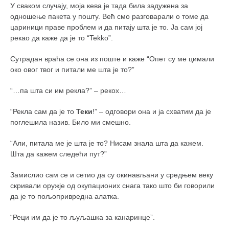
снимци наступа
У сваком случају, моја кева је тада била задужена за
одношење пакета у пошту. Већ смо разговарали о томе да
галерија клуба
цариници праве проблем и да питају шта је то. Ја сам јој
чланарина
рекао да каже да је то “Tekko”.
контакт
Сутрадан враћа се она из поште и каже “Опет су ме цимали
бесплатна е-књига
око овог твог и питали ме шта је то?”
термини тренинга
“…па шта си им рекла?” – рекох…
моја прича
“Рекла сам да је то
Теки
!” – одговори она и ја схватим да је
моја прича
поглешила назив. Било ми смешно.
фотке
“Али, питала ме је шта је то? Нисам знала шта да кажем.
контакт
Шта да кажем следећи пут?”
Замислио сам се и сетио да су окинављани у средњем веку
скривали оружје од окупационих снага тако што би говорили
да је то пољопривредна алатка.
“Реци им да је то љуљашка за канаринце”.