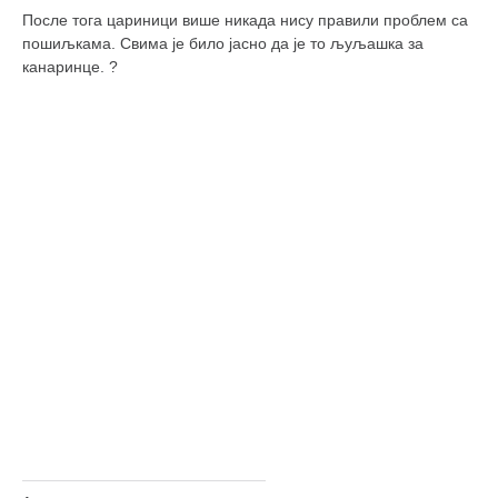
После тога цариници више никада нису правили проблем са
пошиљкама. Свима је било јасно да је то љуљашка за
канаринце. ?