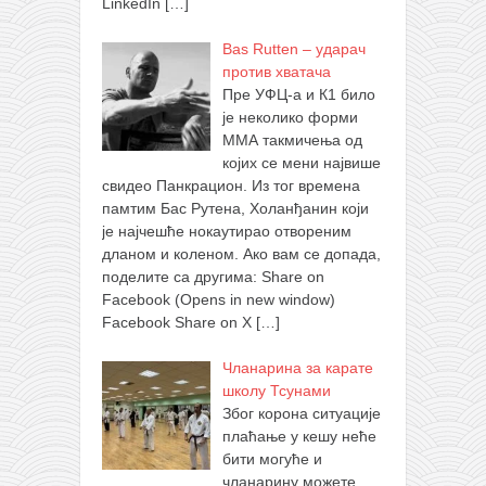
LinkedIn
[…]
Bas Rutten – ударач
против хватача
Пре УФЦ-а и К1 било
је неколико форми
ММА такмичења од
којих се мени највише
свидео Панкрацион. Из тог времена
памтим Бас Рутена, Холанђанин који
је најчешће нокаутирао отвореним
дланом и коленом. Ако вам се допада,
поделите са другима: Share on
Facebook (Opens in new window)
Facebook Share on X
[…]
Чланарина за карате
школу Тсунами
Због корона ситуације
плаћање у кешу неће
бити могуће и
чланарину можете