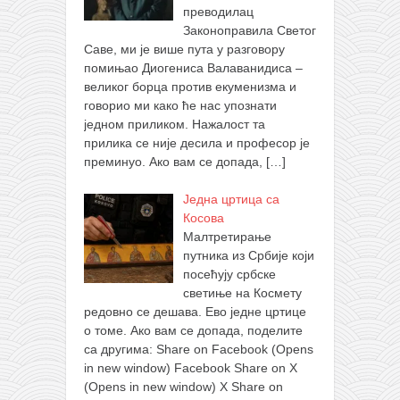
преводилац
Законоправила Светог
Саве, ми је више пута у разговору
помињао Диогениса Валаванидиса –
великог борца против екуменизма и
говорио ми како ће нас упознати
једном приликом. Нажалост та
прилика се није десила и професор је
преминуо. Ако вам се допада,
[…]
Једна цртица са
Косова
Малтретирање
путника из Србије који
посећују србске
светиње на Космету
редовно се дешава. Ево једне цртице
о томе. Ако вам се допада, поделите
са другима: Share on Facebook (Opens
in new window) Facebook Share on X
(Opens in new window) X Share on