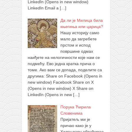
LinkedIn (Opens in new window)
LinkedIn Email a
[…]
Да ли је Милица била
књегиња или царица?
Нашу историју само
мало да загребете
прстом и испод
површине одмах
наиђете на нелогичности које нам се
подмећу. Ево једна кратка прича о
томе. Ако вам се допада, поделите са
другима: Share on Facebook (Opens in
new window) Facebook Share on X
(Opens in new window) X Share on
LinkedIn (Opens in new
[…]
Порука Ћирила
Словенима
Пријатељ ми је
причао како је у
Хилендару обрађивао