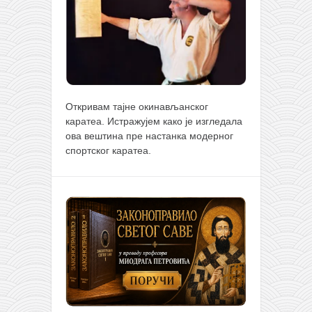
Откривам тајне окинављанског
каратеа. Истражујем како је изгледала
ова вештина пре настанка модерног
спортског каратеа.