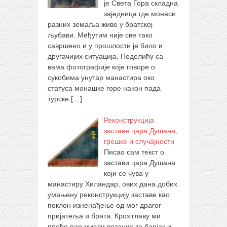
је Света Гора складна
заједница где монаси
разних земаља живе у братској
љубави. Међутим није све тако
савршено и у прошлости је било и
другачијих ситуација. Поделићу са
вама фотографије које говоре о
сукобима унутар манастира око
статуса монашке горе након пада
турске
[…]
Реконструкција
заставе цара Душана,
грешке и случајности
Писао сам текст о
застави цара Душана
који се чува у
манастиру Хиландар, ових дана добих
умањену реконструкцију заставе као
поклон изненађење од мог драгог
пријатеља и брата. Кроз главу ми
прође пар мисли везаних за барјак и