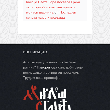
Како је Света Гора постала Грчка
територија? - животне приче и
монаси шаолина
on
Последњи
српски краљ и краљица
ИНСПИРАЦИЈА
Ако сви оду у монахе, ко ће бити
ратник?
Најгорег оца
син, доби своје
послушање и сачини од пера мач.
Трудим се… праштајте.