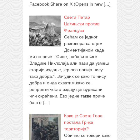
Facebook Share on X (Opens in new
[…]
Свети Петар
Цетињски против
Француза
Сећам се једног
разговора са оцем
Доментијаном када
ми он рече: ”Сине, набави књиге
Владике Никлолаја али пази да узмеш
старије издање, јер ова новија нису
тако добра.”. Зачудих се како то нису
добра и онда схватим како се
репринти често издају цензурисани
или скраћени. Ево једне такве приче
баш о
[…]
Како је Света Гора
постала Грчка
територија?
Обично се говори како