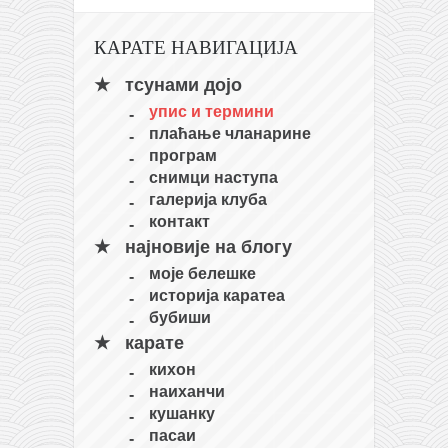
КАРАТЕ НАВИГАЦИЈА
тсунами дојо
упис и термини
плаћање чланарине
програм
снимци наступа
галерија клуба
контакт
најновије на блогу
моје белешке
историја каратеа
бубиши
карате
кихон
наиханчи
кушанку
пасаи