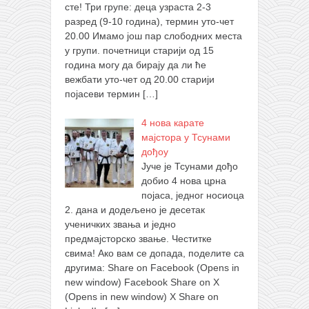
сте! Три групе: деца узраста 2-3
разред (9-10 година), термин уто-чет
20.00 Имамо још пар слободних места
у групи. почетници старији од 15
година могу да бирају да ли ће
вежбати уто-чет од 20.00 старији
појасеви термин
[…]
4 нова карате
мајстора у Тсунами
дођоу
Јуче је Тсунами дођо
добио 4 нова црна
појаса, једног носиоца
2. дана и додељено је десетак
ученичких звања и једно
предмајсторско звање. Честитке
свима! Ако вам се допада, поделите са
другима: Share on Facebook (Opens in
new window) Facebook Share on X
(Opens in new window) X Share on