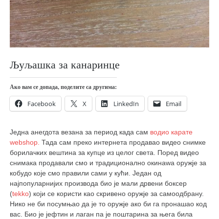
православље
забрањена историја
ћирилица
породичне приче
Љуљашка за канаринце
прота Воја
уместо твитера
Ако вам се допада, поделите са другима:
календар српски
Facebook
X
LinkedIn
Email
азбуки и књиге
Окинава карате
Једна анегдота везана за период када сам
водио карате
webshop.
Тада сам преко интернета продавао видео снимке
најновије на блогу
борилачких вештина за купце из целог света. Поред видео
снимака продавали смо и традиционално окинаwа оружје за
моје белешке
кобудо које смо правили сами у кући.
Један од
историја каратеа
најпопуларнијих производа био је мали дрвени боксер
(
tekko
) који се користи као скривено оружје за самоодбрану.
бубиши
Нико не би посумњао да је то оружје ако би га пронашао код
карате
вас. Био је јефтин и лаган па је поштарина за њега била