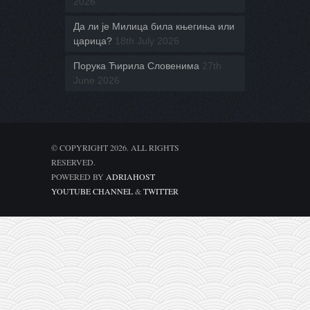
2026
Да ли је Милица била књегиња или
царица?
18th July 2026
Порука Ћирила Словенима
27th
June 2026
© COPYRIGHT 2026. ALL RIGHTS
RESERVED.
POWERED BY
ADRIAHOST
YOUTUBE CHANNEL
&
TWITTER