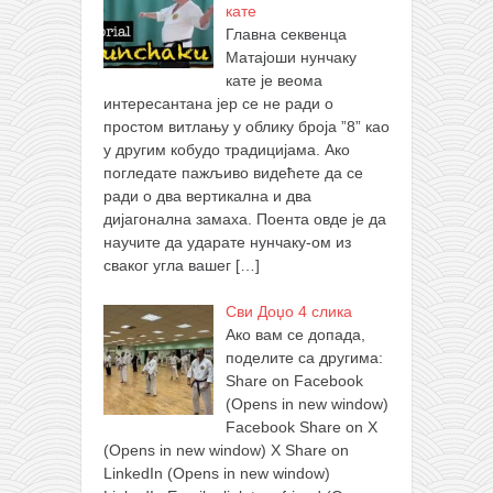
кате
Главна секвенца
Матајоши нунчаку
кате је веома
интересантана јер се не ради о
простом витлању у облику броја ”8” као
у другим кобудо традицијама. Ако
погледате пажљиво видећете да се
ради о два вертикална и два
дијагонална замаха. Поента овде је да
научите да ударате нунчаку-ом из
сваког угла вашег
[…]
Сви Доџо 4 слика
Ако вам се допада,
поделите са другима:
Share on Facebook
(Opens in new window)
Facebook Share on X
(Opens in new window) X Share on
LinkedIn (Opens in new window)