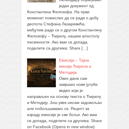
један документ од
Константина Филозофа. На први
моменат помислих да се ради о добу
деспота Стефана Лазаревића,
међутим ради се о другом Константину
Филозофу – Ћирилу, нашем апостолу
писмености. Ако вам се допада,
поделите са другима: Share
[…]
Емисија – Тајна
мисија Ћирила и
Методија
Ових дана сам
завршио нови јутубе
видео који је
направљен на основу текста о Ћирилу
и Методију. Још увек нисам задовољан
али побољшавамо се. Рецепт за
израду емисије је све бољи. Ако вам
се допада, поделите са другима: Share
on Facebook (Opens in new window)