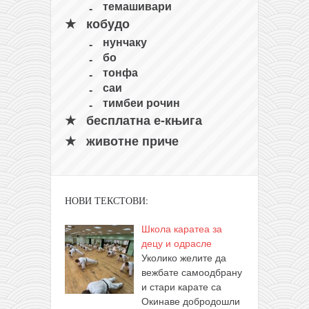
темашивари
кобудо
нунчаку
бо
тонфа
саи
тимбеи рочин
бесплатна е-књига
животне приче
НОВИ ТЕКСТОВИ:
Школа каратеа за
децу и одрасле
Уколико желите да
вежбате самоодбрану
и стари карате са
Окинаве добродошли