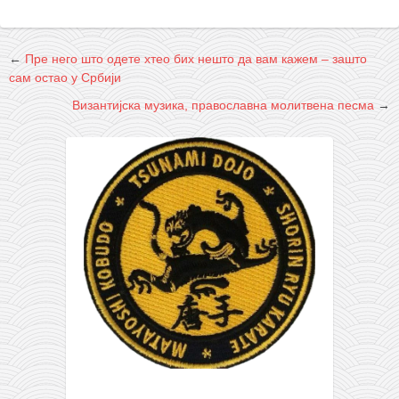
←
Пре него што одете хтео бих нешто да вам кажем – зашто
сам остао у Србији
Византијска музика, православна молитвена песма
→