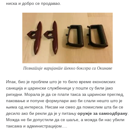
ниска и добро се продавао.
кихон
наиханчи
кушанку
пасаи
темашивари
кобудо
нунчаку
Познатије варијанте текко боксера са Окинаве
бо
Ипак, био је проблем што је то било време економских
тонфа
санкција и царински службеници у пошти су били јако
ригидни. Морала је да се плати такса за царински преглед,
саи
паковање и попуне формулари ако би слали нешто што је
тимбеи рочин
њима од интереса. Нисам ни смео да помислим шта би се
десило ако би рекли да је у питању
оружје за самоодбрану
.
тсунами дојо
Можда не би допустили да се шаље, а можда би нас убили
програм
таксама и администрацијом….