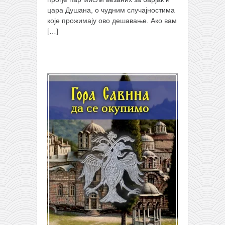
цара Душана, о чудним случајностима
које прожимају ово дешавање. Ако вам
[…]