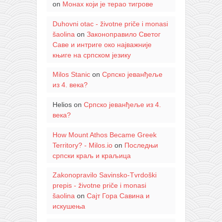
on
Монах који је терао тигрове
Duhovni otac - životne priče i monasi
šaolina
on
Законоправило Светог
Саве и интриге око најважније
књиге на српском језику
Milos Stanic
on
Српско јеванђеље
из 4. века?
Helios
on
Српско јеванђеље из 4.
века?
How Mount Athos Became Greek
Territory? - Milos.io
on
Последњи
српски краљ и краљица
Zakonopravilo Savinsko-Tvrdoški
prepis - životne priče i monasi
šaolina
on
Сајт Гора Савина и
искушења