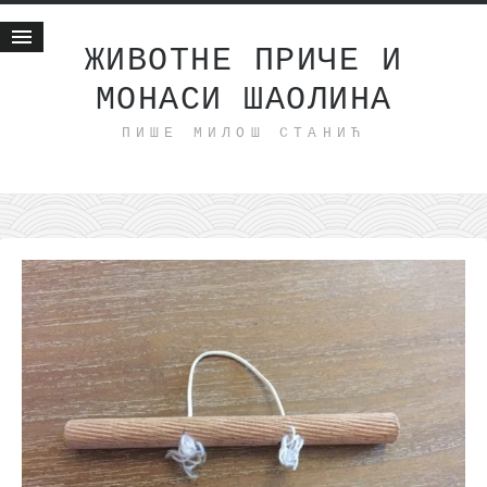
ЖИВОТНЕ ПРИЧЕ И
МОНАСИ ШАОЛИНА
Почетна
ПИШЕ МИЛОШ СТАНИЋ
Животне приче
најновије на блогу
интернет пословање
исхраном до здравља
мој хаику
моменти и места
бонус садржај
светлопис
законоправило
духовни отац