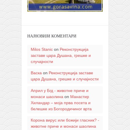
НАЈНОВИЈИ КОМЕНТАРИ
Milos Stanic
on
Реконструкција
заставе цара Душана, грешке и
случајности
Васка
on
Реконструкција заставе
цара Душана, грешке и случајности
Април у Бгд - животне приче и
монаси шаолина
on
Манастир
Хиландар – моја прва посета и
белешке из Богородичиног врта
Корона вирус или божији гласник? -
животне приче и монаси шаолина