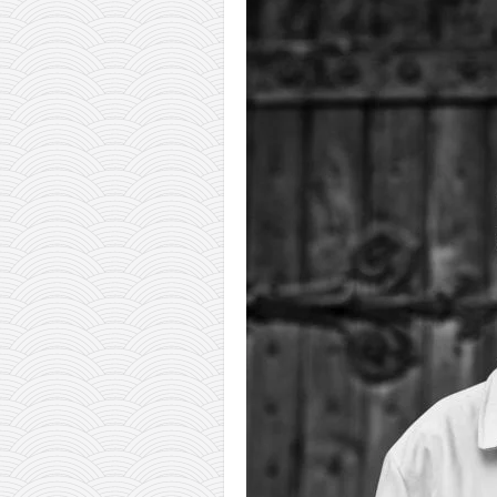
православље
забрањена историја
ћирилица
породичне приче
прота Воја
уместо твитера
календар српски
азбуки и књиге
Окинава карате
најновије на блогу
моје белешке
историја каратеа
бубиши
карате