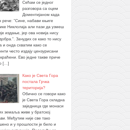
Сећам се једног
разговора са оцем
Доментијаном када
н рече: ”Сине, набави књиге
ике Никлолаја али пази да узмеш
је издање, јер ова новија нису
добра.”. Зачудих се како то нису
а и онда схватим како се
инти често издају цензурисани
скраћени. Ево једне такве приче
 о
[…]
Како је Света Гора
постала Грчка
територија?
Обично се говори како
је Света Гора складна
заједница где монаси
их земаља живе у братској
ви. Међутим није све тако
шено и у прошлости је било и