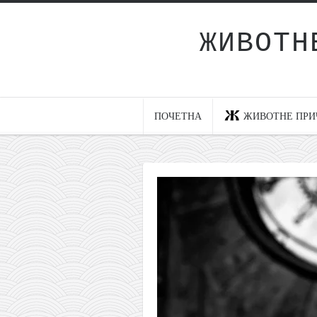
ЖИВОТН
Почетна
Животне приче
најновије на блогу
ПОЧЕТНА
ЖИВОТНЕ ПРИ
интернет пословање
исхраном до здравља
мој хаику
моменти и места
бонус садржај
светлопис
законоправило
духовни отац