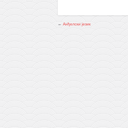
←
Анђелски језик