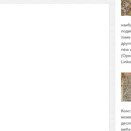
наиђ
подм
томе
друг
new 
(Ope
Link
Конс
моме
десп
међу