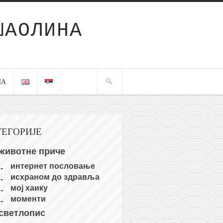
ШАОЛИНА
ЧА
ТЕГОРИЈЕ
животне приче
интернет пословање
исхраном до здравља
мој хаику
моменти
светлопис