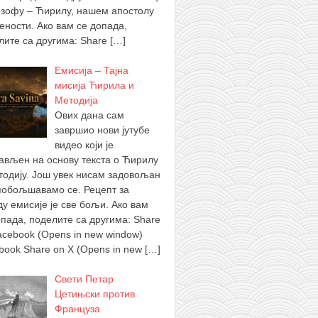
зофу – Ћирилу, нашем апостолу
ености. Ако вам се допада,
лите са другима: Share
[…]
Емисија – Тајна
мисија Ћирила и
Методија
Ових дана сам
завршио нови јутубе
видео који је
ављен на основу текста о Ћирилу
тодију. Још увек нисам задовољан
побољшавамо се. Рецепт за
ду емисије је све бољи. Ако вам
опада, поделите са другима: Share
acebook (Opens in new window)
book Share on X (Opens in new
[…]
Свети Петар
Цетињски против
Француза