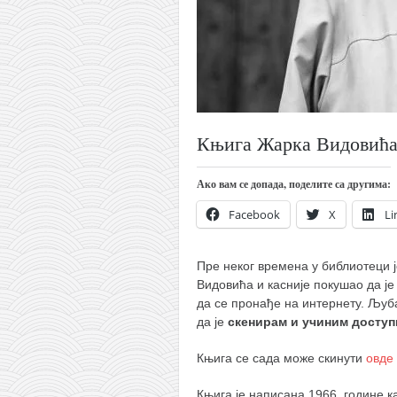
кихон
наиханчи
кушанку
пасаи
темашивари
Књига Жарка Видовића 
кобудо
Ако вам се допада, поделите са другима:
нунчаку
Facebook
X
Li
бо
тонфа
Пре неког времена у библиотеци 
саи
Видовића и касније покушао да је
да се пронађе на интернету. Љуб
тимбеи рочин
да је
скенирам и учиним досту
тсунами дојо
Књига се сада може скинути
овде 
програм
Књига је написана 1966. године к