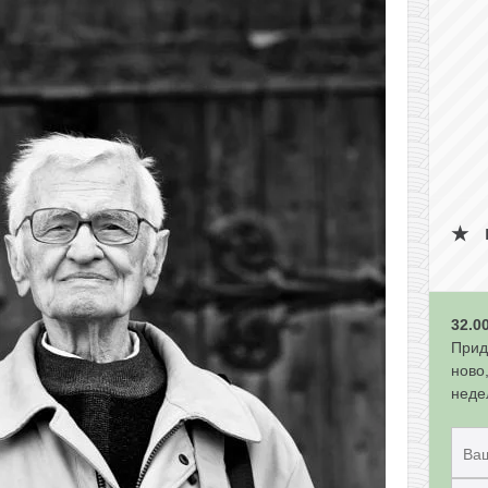
32.0
Прид
ново
неде