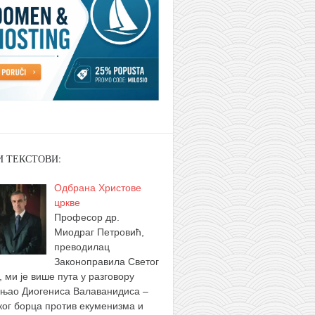
И ТЕКСТОВИ:
Одбрана Христове
цркве
Професор др.
Миодраг Петровић,
преводилац
Законоправила Светог
, ми је више пута у разговору
њао Диогениса Валаванидиса –
ког борца против екуменизма и