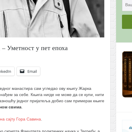
– Уметност у пет епоха
nkedIn
Email
једног манастира сам угледао ову књигу Жарка
 нађем за себе. Књига нигде не може да се купи, нити
азношћу једног пријатеља добио сам примерак књиге
пном свима
.
на сајту Гора Савина
.
ао скрипта Факултета политичких наука у Загребу, а