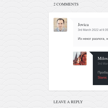
2 COMMENTS
Jovica
3rd March 2022 at 9:3
Из неког разлога, 
Milos
3rd Mar
Проба
Stanic
LEAVE A REPLY