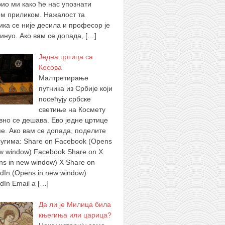
рио ми како ће нас упознати
ом приликом. Нажалост та
ика се није десила и професор је
инуо. Ако вам се допада,
[…]
Једна цртица са
Косова
Малтретирање
путника из Србије који
посећују србске
светиње на Космету
вно се дешава. Ево једне цртице
ме. Ако вам се допада, поделите
ругима: Share on Facebook (Opens
ew window) Facebook Share on X
ns in new window) X Share on
edIn (Opens in new window)
edIn Email a
[…]
Да ли је Милица била
књегиња или царица?