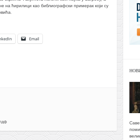
ине на ћирилици као библиографски примерак који су
овића.
nkedIn
Email
НОВ
пдф
Саве
поми
вели