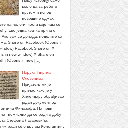
Нашу историју само
мало да загребете
прстом и испод
површине одмах
ете на нелогичности које нам се
ећу. Ево једна кратка прича о
. Ако вам се допада, поделите са
има: Share on Facebook (Opens in
window) Facebook Share on X
ns in new window) X Share on
edIn (Opens in new
[…]
Порука Ћирила
Словенима
Пријатељ ми је
причао како је у
Хилендару обрађивао
један документ од
тантина Филозофа. На први
нат помислих да се ради о добу
ота Стефана Лазаревића,
тим ради се о другом Константину