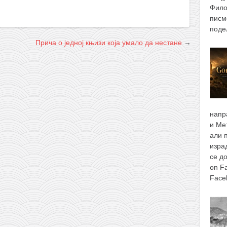
Фило
писм
поде
Прича о једној књизи која умало да нестане
→
напр
и Ме
али 
изра
се д
on F
Face