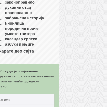
законоправило
духовни отац
православље
забрањена историја
ћирилица
породичне приче
уместо твитера
календар српски
азбуки и књиге
карате део сајта
00 људи је пријављено.
ружите се! Шаљем ако има нешто
, али не чешће од једном
љно.