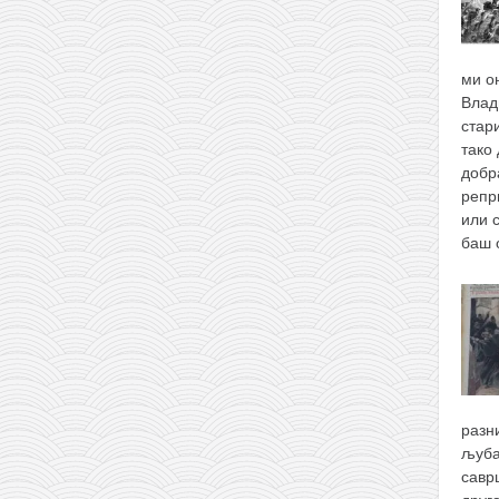
ми о
Влад
стари
тако 
добр
репр
или 
баш
разн
љуба
савр