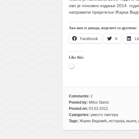
снимци наступа
ово је поновно издање 2014. год
галерија клуба
направили пријатељи Жарка Вид
чланарина
Ако вам се допада, поделите са другима:
контакт
Facebook
X
Li
бесплатна е-књига
термини тренинга
Like this:
моја прича
Loading…
моја прича
фотке
контакт
Comments:
2
Posted by:
Milos Stanic
Posted on:
03.03.2022.
Categories:
уместо твитера
Tags:
Жарко Видовић
,
историја
,
књиге
,