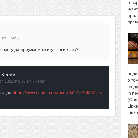
гово
једн
прил
прем
5 am
·
Reply
не могу да преузмем књигу. Нови линк?
 Stanic
редо
о то
ch 2022 at 9:38 am
·
Reply
са д
ј овде
https://www.scribd.com/user/334707482/Milos-
in n
(Ope
Link
Link