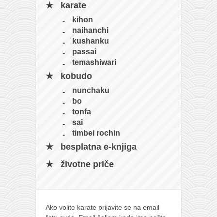
karate
kihon
naihanchi
kushanku
passai
temashiwari
kobudo
nunchaku
bo
tonfa
sai
timbei rochin
besplatna e-knjiga
životne priče
Ako volite karate prijavite se na email