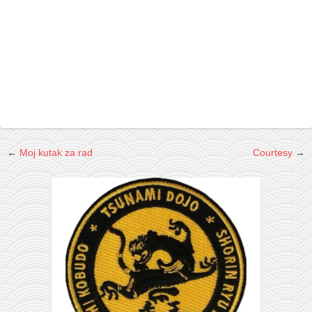
galerija kluba
članarina
kontakt
besplatna e-knjiga
termini treninga
moja priča
moja priča
←
Moj kutak za rad
Courtesy
→
fotke
kontakt
Ћир