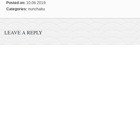
Posted on:
10.06.2019.
naihanchi
Categories:
nunchaku
kushanku
passai
LEAVE A REPLY
temashiwari
kobudo
nunchaku
bo
tonfa
sai
timbei rochin
tsunami dojo
program
snimci nastupa