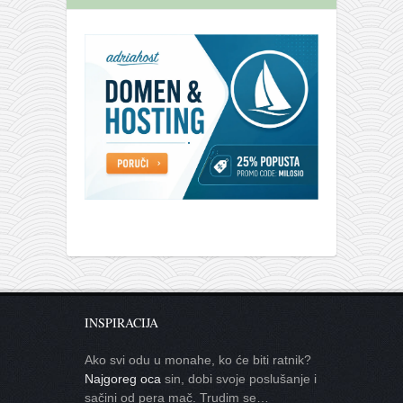
INSPIRACIJA
Ako svi odu u monahe, ko će biti ratnik?
Najgoreg oca
sin, dobi svoje poslušanje i
sačini od pera mač. Trudim se…