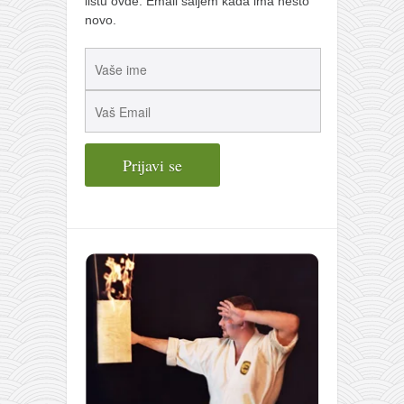
listu ovde. Email šaljem kada ima nešto
novo.