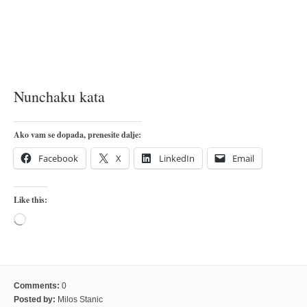
pravoslavlje
zabranjena istorija
ćirilica
porodične priče
Nunchaku kata
umesto tvitera
kalendar srpski
Ako vam se dopada, prenesite dalje:
azbuki i knjige
Facebook
X
LinkedIn
Email
Okinava karate
najnovije na blogu
Like this:
moje beleške
Loading…
istorija karatea
bubishi
karate
Comments:
0
kihon
Posted by:
Milos Stanic