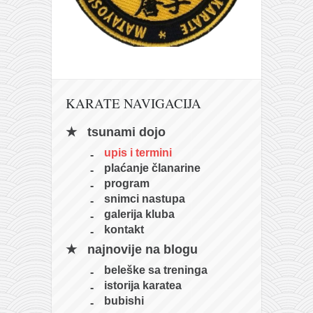
KARATE NAVIGACIJA
tsunami dojo
upis i termini
plaćanje članarine
program
snimci nastupa
galerija kluba
kontakt
najnovije na blogu
beleške sa treninga
istorija karatea
bubishi