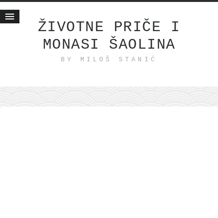
ŽIVOTNE PRIČE I
MONASI ŠAOLINA
Početna
BY MILOŠ STANIĆ
Životne priče
najnovije na blogu
internet poslovanje
ishranom do zdravlja
moj haiku
momenti i mesta
bonus sadržaj
Svetlopis
zakonopravilo
duhovni otac