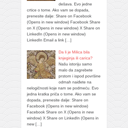
dešava. Evo jedne
crtice o tome. Ako vam se dopada,
prenesite dalje: Share on Facebook
(Opens in new window) Facebook Share
on X (Opens in new window) X Share on
LinkedIn (Opens in new window)
LinkedIn Email a link
[…]
Da li je Milica bila
knjeginja ili carica?
Našu istoriju samo
malo da zagrebete
prstom i ispod površine
odmah naiđete na
nelogičnosti koje nam se podmeću. Evo
jedna kratka priča o tome. Ako vam se
dopada, prenesite dalje: Share on
Facebook (Opens in new window)
Facebook Share on X (Opens in new
window) X Share on LinkedIn (Opens in
new
[…]