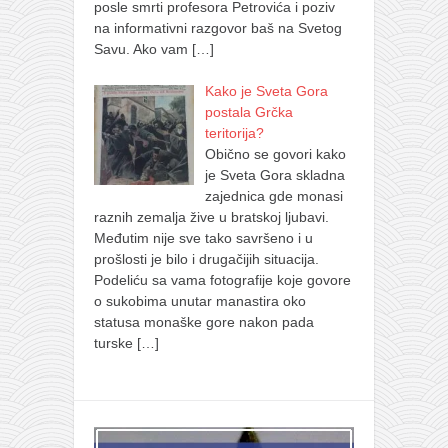
posle smrti profesora Petrovića i poziv
na informativni razgovor baš na Svetog
Savu. Ako vam
[…]
Kako je Sveta Gora
postala Grčka
teritorija?
Obično se govori kako
je Sveta Gora skladna
zajednica gde monasi
raznih zemalja žive u bratskoj ljubavi.
Međutim nije sve tako savršeno i u
prošlosti je bilo i drugačijih situacija.
Podeliću sa vama fotografije koje govore
o sukobima unutar manastira oko
statusa monaške gore nakon pada
turske
[…]