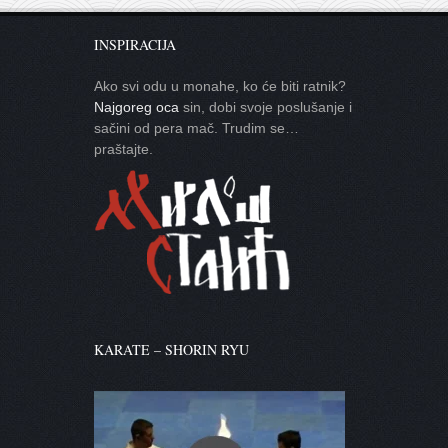
INSPIRACIJA
Ako svi odu u monahe, ko će biti ratnik?
Najgoreg oca
sin, dobi svoje poslušanje i
sačini od pera mač. Trudim se…
praštajte.
KARATE – SHORIN RYU