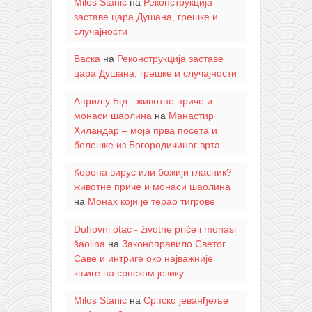
Milos Stanic
на
Реконструкција
заставе цара Душана, грешке и
случајности
Васка
на
Реконструкција заставе
цара Душана, грешке и случајности
Април у Бгд - животне приче и
монаси шаолина
на
Манастир
Хиландар – моја прва посета и
белешке из Богородичиног врта
Корона вирус или божији гласник? -
животне приче и монаси шаолина
на
Монах који је терао тигрове
Duhovni otac - životne priče i monasi
šaolina
на
Законоправило Светог
Саве и интриге око најважније
књиге на српском језику
Milos Stanic
на
Српско јеванђеље