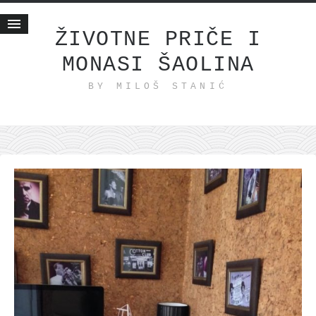
ŽIVOTNE PRIČE I
MONASI ŠAOLINA
Početna
BY MILOŠ STANIĆ
Životne priče
najnovije na blogu
internet poslovanje
ishranom do zdravlja
moj haiku
momenti i mesta
bonus sadržaj
Svetlopis
zakonopravilo
duhovni otac