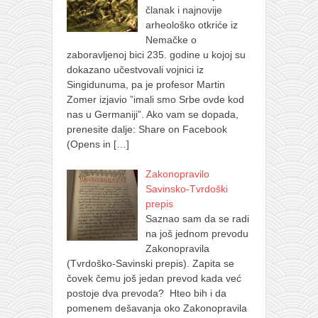
članak i najnovije
arheološko otkriće iz
Nemačke o
zaboravljenoj bici 235. godine u kojoj su
dokazano učestvovali vojnici iz
Singidunuma, pa je profesor Martin
Zomer izjavio ”imali smo Srbe ovde kod
nas u Germaniji”. Ako vam se dopada,
prenesite dalje: Share on Facebook
(Opens in
[…]
Zakonopravilo
Savinsko-Tvrdoški
prepis
Saznao sam da se radi
na još jednom prevodu
Zakonopravila
(Tvrdoško-Savinski prepis). Zapita se
čovek čemu još jedan prevod kada već
postoje dva prevoda? Hteo bih i da
pomenem dešavanja oko Zakonopravila