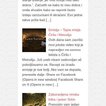
dobra.”. Začudih se kako to nisu dobra i
onda shvatim kako se reprinti često
izdaju cenzurisani ili skraćeni. Evo jedne
takve priče baš
[…]
Emisija – Tajna misija
Ćirila i Metodija
Ovih dana sam završio
novi jutube video koji je
napravljen na osnovu
teksta o Ćirilu i
Metodiju. Još uvek nisam zadovoljan ali
poboljšavamo se. Recept za izradu
emisije je sve bolji. Ako vam se dopada,
prenesite dalje: Share on Facebook
(Opens in new window) Facebook Share
on X (Opens in new
[…]
Zaboravljena rimska
bitka i jedan Srbin
Prenosim vam jedan