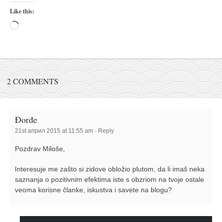
naihanchi
Like this:
kushanku
Loading…
passai
temashiwari
kobudo
2 COMMENTS
nunchaku
bo
Đorđe
tonfa
21st април 2015 at 11:55 am
·
Reply
sai
Pozdrav Miloše,
timbei rochin
Interesuje me zašto si zidove obložio plutom, da li imaš neka
tsunami dojo
saznanja o pozitivnim efektima iste s obzriom na tvoje ostale
program
veoma korisne članke, iskustva i savete na blogu?
snimci nastupa