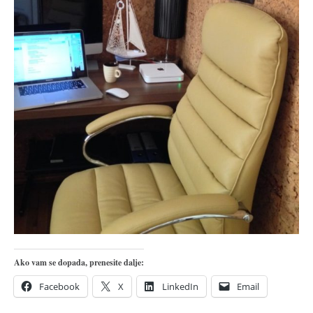
pravoslavlje
zabranjena istorija
ćirilica
porodične priče
umesto tvitera
kalendar srpski
azbuki i knjige
Okinava karate
najnovije na blogu
moje beleške
istorija karatea
bubishi
Ako vam se dopada, prenesite dalje:
karate
Facebook
X
LinkedIn
Email
kihon