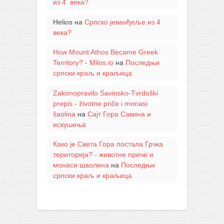
из 4. века?
Helios
на
Српско јеванђеље из 4.
века?
How Mount Athos Became Greek
Territory? - Milos.io
на
Последњи
српски краљ и краљица
Zakonopravilo Savinsko-Tvrdoški
prepis - životne priče i monasi
šaolina
на
Сајт Гора Савина и
искушења
Како је Света Гора постала Грчка
територија? - животне приче и
монаси шаолина
на
Последњи
српски краљ и краљица