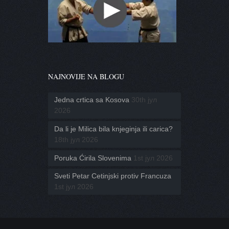
NAJNOVIJE NA BLOGU
Jedna crtica sa Kosova
30th јул
2026
Da li je Milica bila knjeginja ili carica?
18th јул 2026
Poruka Ćirila Slovenima
1st јул 2026
Sveti Petar Cetinjski protiv Francuza
1st јул 2026