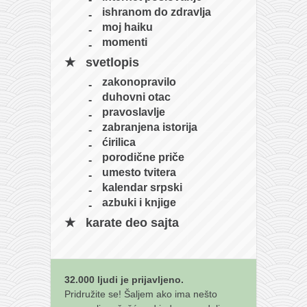
ishranom do zdravlja
moj haiku
momenti
svetlopis
zakonopravilo
duhovni otac
pravoslavlje
zabranjena istorija
ćirilica
porodične priče
umesto tvitera
kalendar srpski
azbuki i knjige
karate deo sajta
32.000 ljudi je prijavljeno.
Pridružite se! Šaljem ako ima nešto