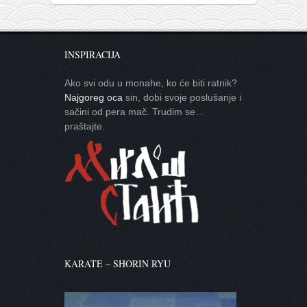
INSPIRACIJA
Ako svi odu u monahe, ko će biti ratnik?
Najgoreg oca
sin, dobi svoje poslušanje i
sačini od pera mač. Trudim se…
praštajte.
KARATE – SHORIN RYU