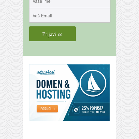
galerija kluba
članarina
kontakt
besplatna e-knjiga
termini treninga
moja priča
moja priča
fotke
kontakt
Ћир