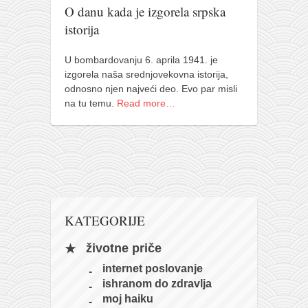
pravoslavlje
O danu kada je izgorela srpska
zabranjena istorija
istorija
ćirilica
U bombardovanju 6. aprila 1941. je
porodične priče
izgorela naša srednjovekovna istorija,
odnosno njen najveći deo. Evo par misli
umesto tvitera
na tu temu.
Read more…
kalendar srpski
azbuki i knjige
Okinava karate
najnovije na blogu
moje beleške
KATEGORIJE
istorija karatea
životne priče
bubishi
internet poslovanje
karate
ishranom do zdravlja
kihon
moj haiku