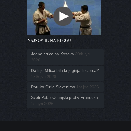
NAJNOVIJE NA BLOGU
Jedna crtica sa Kosova
30th јул
2026
Da li je Milica bila knjeginja ili carica?
18th јул 2026
Poruka Ćirila Slovenima
1st јул 2026
Sveti Petar Cetinjski protiv Francuza
1st јул 2026