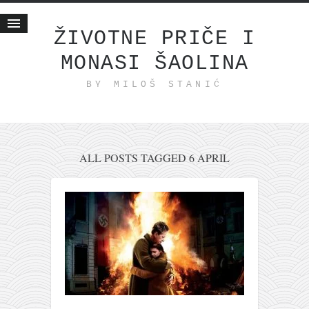
ŽIVOTNE PRIČE I
MONASI ŠAOLINA
Početna
BY MILOŠ STANIĆ
Životne priče
najnovije na blogu
internet poslovanje
ishranom do zdravlja
ALL POSTS TAGGED 6 APRIL
moj haiku
momenti i mesta
bonus sadržaj
Svetlopis
zakonopravilo
duhovni otac