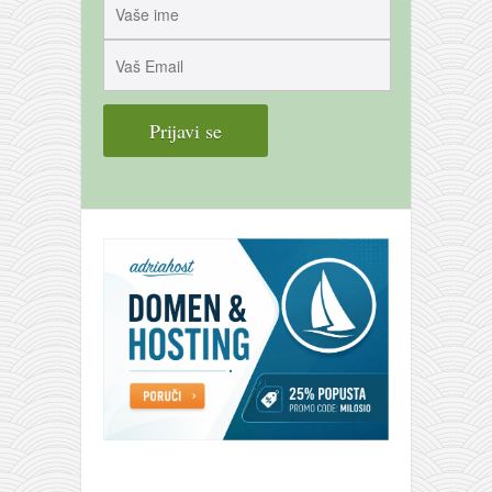
galerija kluba
članarina
kontakt
besplatna e-knjiga
termini treninga
moja priča
moja priča
fotke
kontakt
Ћир