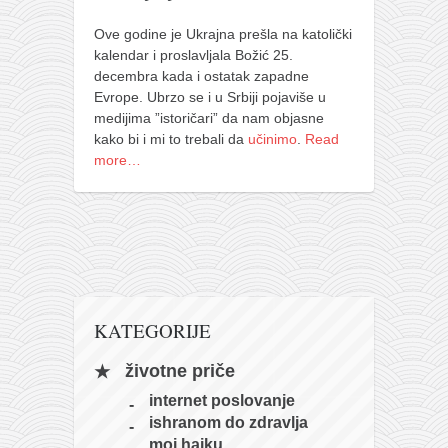
pravoslavlje
Ove godine je Ukrajna prešla na katolički
zabranjena istorija
kalendar i proslavljala Božić 25.
ćirilica
decembra kada i ostatak zapadne
Evrope. Ubrzo se i u Srbiji pojaviše u
porodične priče
medijima ”istoričari” da nam objasne
umesto tvitera
kako bi i mi to trebali da
učinimo
.
Read
more…
kalendar srpski
azbuki i knjige
Okinava karate
najnovije na blogu
moje beleške
KATEGORIJE
istorija karatea
bubishi
životne priče
internet poslovanje
karate
ishranom do zdravlja
kihon
moj haiku