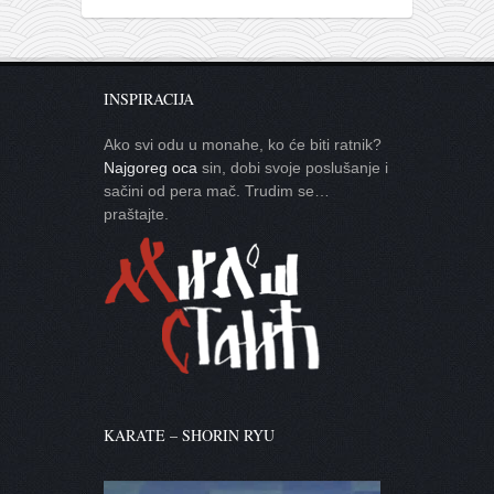
INSPIRACIJA
Ako svi odu u monahe, ko će biti ratnik?
Najgoreg oca
sin, dobi svoje poslušanje i
sačini od pera mač. Trudim se…
praštajte.
KARATE – SHORIN RYU