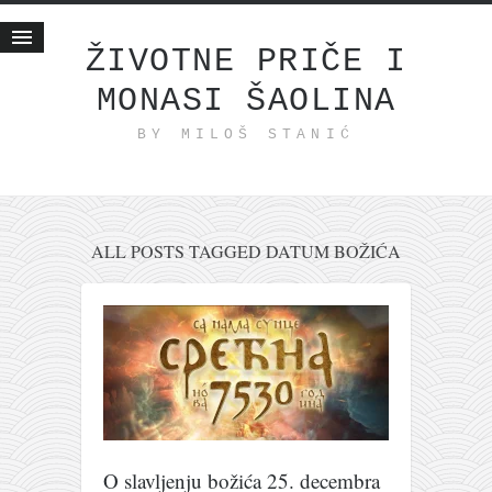
ŽIVOTNE PRIČE I
MONASI ŠAOLINA
Početna
BY MILOŠ STANIĆ
Životne priče
najnovije na blogu
internet poslovanje
ishranom do zdravlja
ALL POSTS TAGGED DATUM BOŽIĆA
moj haiku
momenti i mesta
bonus sadržaj
Svetlopis
zakonopravilo
duhovni otac
O slavljenju božića 25. decembra