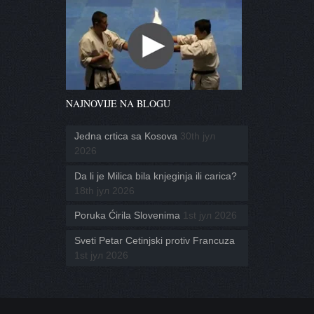
NAJNOVIJE NA BLOGU
Jedna crtica sa Kosova
30th јул
2026
Da li je Milica bila knjeginja ili carica?
18th јул 2026
Poruka Ćirila Slovenima
1st јул 2026
Sveti Petar Cetinjski protiv Francuza
1st јул 2026