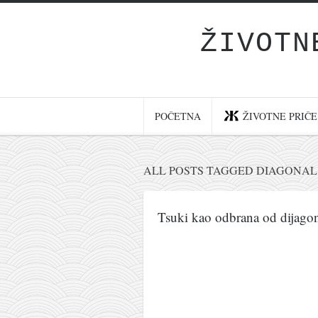
ŽIVOTN
Početna
Životne priče
najnovije na blogu
POČETNA
ŽIVOTNE PRIČE
internet poslovanje
ishranom do zdravlja
ALL POSTS TAGGED DIAGONAL
moj haiku
momenti i mesta
Tsuki kao odbrana od dijago
bonus sadržaj
Svetlopis
zakonopravilo
duhovni otac