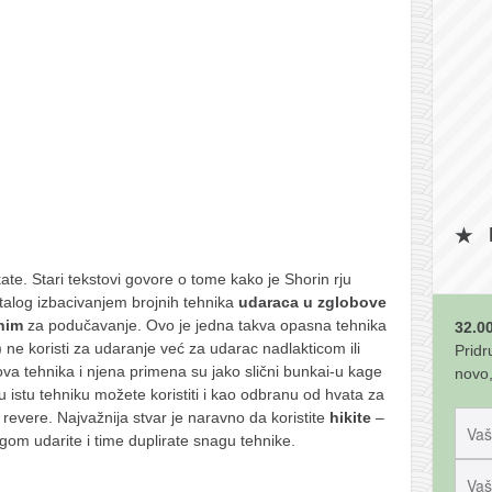
te. Stari tekstovi govore o tome kako je Shorin rju
alog izbacivanjem brojnih tehnika
udaraca u zglobove
nim
za podučavanje. Ovo je jedna takva opasna tehnika
32.00
 ne koristi za udaranje već za udarac nadlakticom ili
Pridr
a tehnika i njena primena su jako slični bunkai-u kage
novo,
vu istu tehniku možete koristiti i kao odbranu od hvata za
 revere. Najvažnija stvar je naravno da koristite
hikite
–
om udarite i time duplirate snagu tehnike.