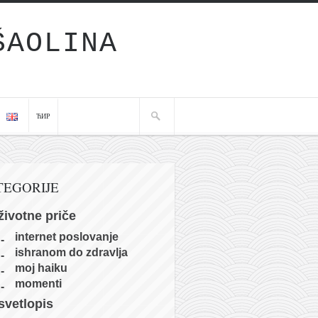
ŠAOLINA
ЋИР
TEGORIJE
životne priče
internet poslovanje
ishranom do zdravlja
moj haiku
momenti
svetlopis