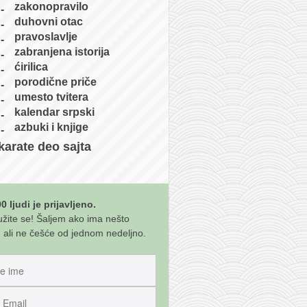
zakonopravilo
duhovni otac
pravoslavlje
zabranjena istorija
ćirilica
porodične priče
umesto tvitera
kalendar srpski
azbuki i knjige
karate deo sajta
0 ljudi je prijavljeno.
užite se! Šaljem ako ima nešto
 ali ne češće od jednom nedeljno.