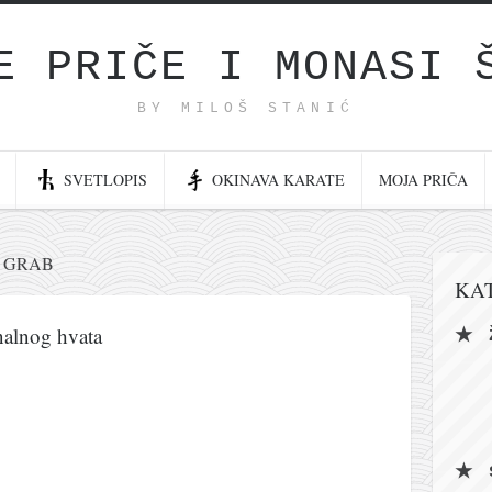
E PRIČE I MONASI 
BY MILOŠ STANIĆ
SVETLOPIS
OKINAVA KARATE
MOJA PRIČA
 GRAB
KA
nalnog hvata