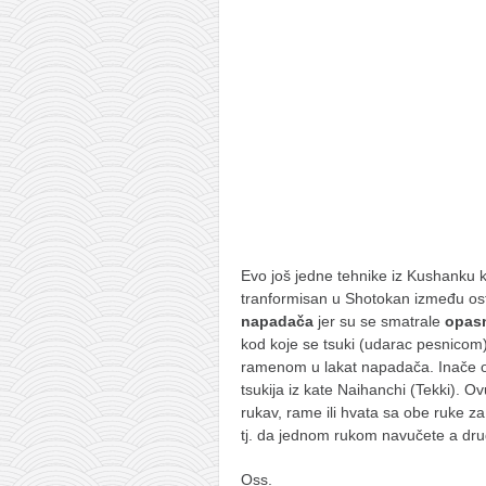
pravoslavlje
zabranjena istorija
ćirilica
porodične priče
umesto tvitera
kalendar srpski
azbuki i knjige
Okinava karate
Evo još jedne tehnike iz Kushanku ka
najnovije na blogu
tranformisan u Shotokan između ost
napadača
jer su se smatrale
opas
moje beleške
kod koje se tsuki (udarac pesnicom)
istorija karatea
ramenom u lakat napadača. Inače ov
tsukija iz kate Naihanchi (Tekki). O
bubishi
rukav, rame ili hvata sa obe ruke za
karate
tj. da jednom rukom navučete a drug
kihon
Oss.