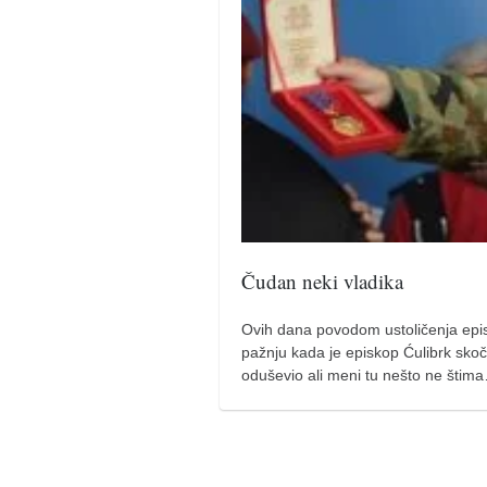
pravoslavlje
zabranjena istorija
ćirilica
porodične priče
umesto tvitera
kalendar srpski
azbuki i knjige
Okinava karate
Čudan neki vladika
najnovije na blogu
moje beleške
Ovih dana povodom ustoličenja epi
pažnju kada je episkop Ćulibrk skoč
istorija karatea
oduševio ali meni tu nešto ne šti
bubishi
karate
kihon