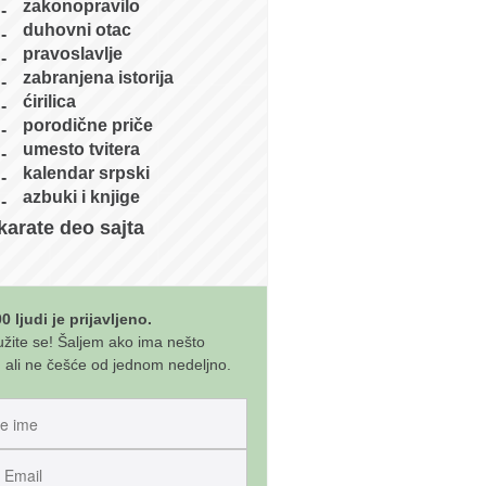
zakonopravilo
duhovni otac
pravoslavlje
zabranjena istorija
ćirilica
porodične priče
umesto tvitera
kalendar srpski
azbuki i knjige
karate deo sajta
0 ljudi je prijavljeno.
užite se! Šaljem ako ima nešto
 ali ne češće od jednom nedeljno.