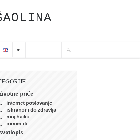
ŠAOLINA
ЋИР
TEGORIJE
životne priče
internet poslovanje
ishranom do zdravlja
moj haiku
momenti
svetlopis