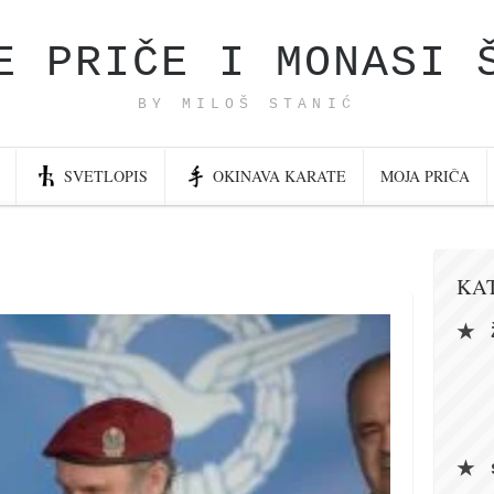
E PRIČE I MONASI 
BY MILOŠ STANIĆ
SVETLOPIS
OKINAVA KARATE
MOJA PRIČA
KA