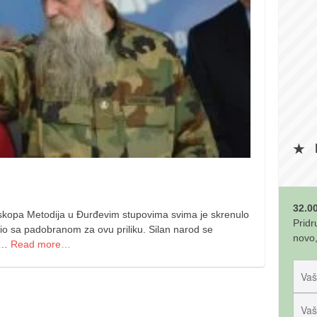
32.00
skopa Metodija u Đurđevim stupovima svima je skrenulo
Pridr
io sa padobranom za ovu priliku. Silan narod se
novo,
ma…
Read more…