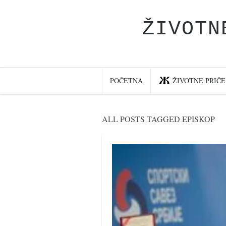
ŽIVOTN
Početna
Životne priče
najnovije na blogu
POČETNA
ŽIVOTNE PRIČE
internet poslovanje
ishranom do zdravlja
ALL POSTS TAGGED EPISKOP
moj haiku
momenti i mesta
bonus sadržaj
Svetlopis
zakonopravilo
duhovni otac