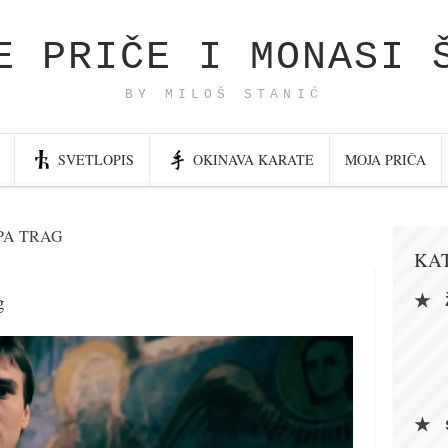
E PRIČE I MONASI 
BY MILOŠ STANIĆ
SVETLOPIS
OKINAVA KARATE
MOJA PRIČA
PA TRAG
KA
g