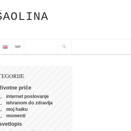
ŠAOLINA
ЋИР
TEGORIJE
životne priče
internet poslovanje
ishranom do zdravlja
moj haiku
momenti
svetlopis