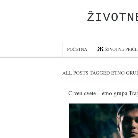
ŽIVOTN
Početna
Životne priče
najnovije na blogu
POČETNA
ŽIVOTNE PRIČE
internet poslovanje
ishranom do zdravlja
ALL POSTS TAGGED ETNO GRU
moj haiku
momenti i mesta
Crven cvete – etno grupa Tra
bonus sadržaj
Svetlopis
zakonopravilo
duhovni otac