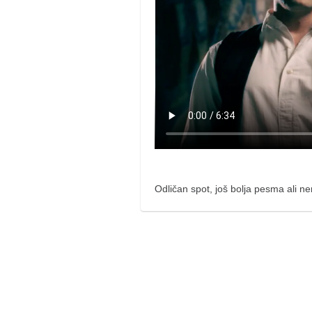
pravoslavlje
zabranjena istorija
ćirilica
porodične priče
umesto tvitera
kalendar srpski
azbuki i knjige
Okinava karate
najnovije na blogu
Odličan spot, još bolja pesma ali 
moje beleške
istorija karatea
bubishi
karate
kihon