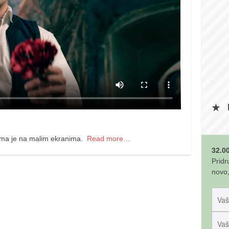
nema je na malim ekranima.
Read more…
32.00
Pridr
novo,