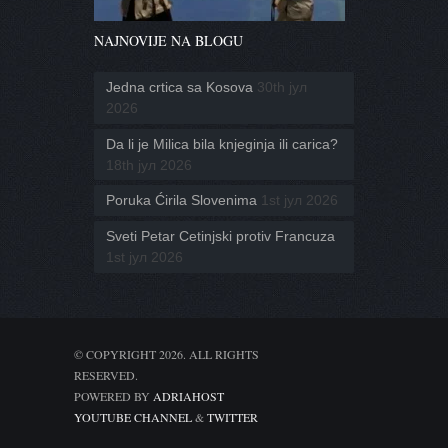
NAJNOVIJE NA BLOGU
Jedna crtica sa Kosova
30th јул
2026
Da li je Milica bila knjeginja ili carica?
18th јул 2026
Poruka Ćirila Slovenima
1st јул 2026
Sveti Petar Cetinjski protiv Francuza
1st јул 2026
© COPYRIGHT 2026. ALL RIGHTS
RESERVED.
POWERED BY
ADRIAHOST
YOUTUBE CHANNEL
&
TWITTER