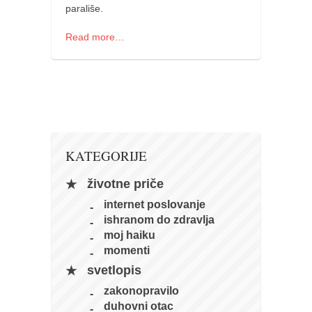
parališe.
naihanchi
kushanku
Read more…
passai
temashiwari
kobudo
nunchaku
bo
KATEGORIJE
tonfa
životne priče
sai
internet poslovanje
ishranom do zdravlja
timbei rochin
moj haiku
tsunami dojo
momenti
program
svetlopis
snimci nastupa
zakonopravilo
duhovni otac