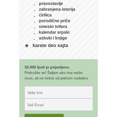
galerija kluba
pravoslavlje
članarina
zabranjena istorija
ćirilica
kontakt
porodične priče
besplatna e-knjiga
umesto tvitera
kalendar srpski
termini treninga
azbuki i knjige
moja priča
karate deo sajta
moja priča
fotke
32.000 ljudi je prijavljeno.
kontakt
Pridružite se! Šaljem ako ima nešto
novo, ali ne češće od jednom nedeljno.
Ћир