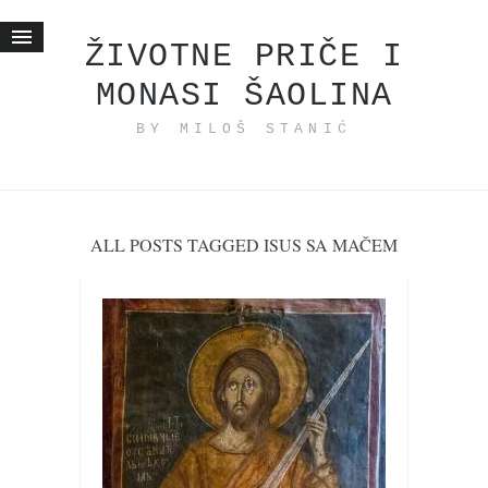
ŽIVOTNE PRIČE I
MONASI ŠAOLINA
Početna
BY MILOŠ STANIĆ
Životne priče
najnovije na blogu
internet poslovanje
ishranom do zdravlja
ALL POSTS TAGGED ISUS SA MAČEM
moj haiku
momenti i mesta
bonus sadržaj
Svetlopis
zakonopravilo
duhovni otac