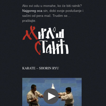
Ako svi odu u monahe, ko će biti ratnik?
Najgoreg oca
sin, dobi svoje poslušanje i
sačini od pera mač. Trudim se…
praštajte.
KARATE – SHORIN RYU