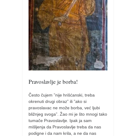
pravoslavlje
zabranjena istorija
ćirilica
porodične priče
umesto tvitera
kalendar srpski
azbuki i knjige
Okinava karate
Pravoslavlje je borba!
najnovije na blogu
moje beleške
Često čujem ”nije hrišćanski, treba
okrenuti drugi obraz” ili ”ako si
istorija karatea
pravoslavac ne može borba, već ljubi
bubishi
bližnjeg svoga”. Žao mi je što mnogi tako
tumače Pravoslavlje. Ipak ja sam
karate
mišljenja da Pravoslavlje treba da nas
kihon
podigne i da nam krila, a ne da nas