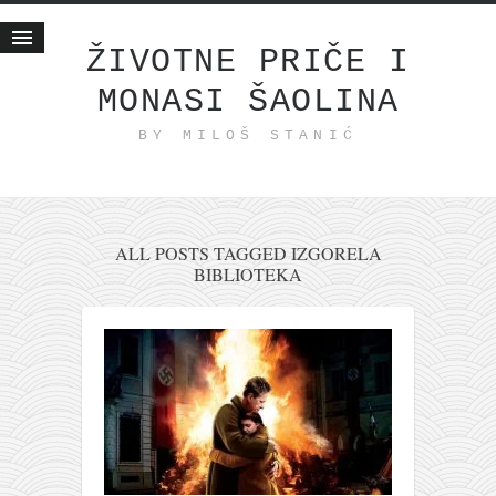
ŽIVOTNE PRIČE I
MONASI ŠAOLINA
Početna
BY MILOŠ STANIĆ
Životne priče
najnovije na blogu
internet poslovanje
ishranom do zdravlja
ALL POSTS TAGGED IZGORELA
BIBLIOTEKA
moj haiku
momenti i mesta
bonus sadržaj
Svetlopis
zakonopravilo
duhovni otac