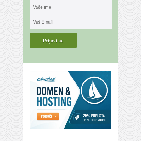
galerija kluba
članarina
kontakt
besplatna e-knjiga
termini treninga
moja priča
moja priča
fotke
kontakt
Ћир