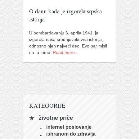
pravoslavlje
O danu kada je izgorela srpska
zabranjena istorija
istorija
ćirilica
porodične priče
U bombardovanju 6. aprila 1941. je
izgorela naša srednjovekovna istorija,
umesto tvitera
odnosno njen najveći deo. Evo par misli
na tu temu.
Read more…
kalendar srpski
azbuki i knjige
Okinava karate
najnovije na blogu
moje beleške
istorija karatea
KATEGORIJE
bubishi
životne priče
karate
internet poslovanje
ishranom do zdravlja
kihon