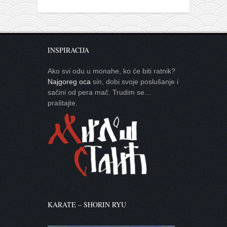
INSPIRACIJA
Ako svi odu u monahe, ko će biti ratnik?
Najgoreg oca
sin, dobi svoje poslušanje i
sačini od pera mač. Trudim se…
praštajte.
KARATE – SHORIN RYU