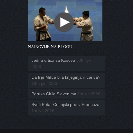
NAJNOVIJE NA BLOGU
Jedna crtica sa Kosova
30th јул
2026
Da li je Milica bila knjeginja ili carica?
18th јул 2026
Poruka Ćirila Slovenima
1st јул 2026
Sveti Petar Cetinjski protiv Francuza
1st јул 2026