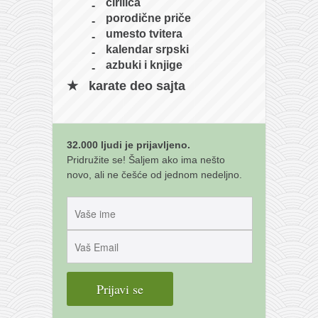
ćirilica
porodične priče
umesto tvitera
kalendar srpski
azbuki i knjige
karate deo sajta
32.000 ljudi je prijavljeno.
Pridružite se! Šaljem ako ima nešto
novo, ali ne češće od jednom nedeljno.