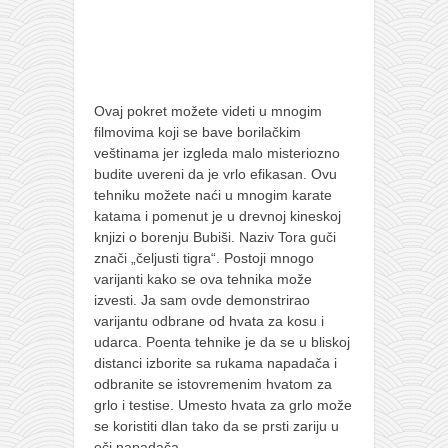
Ovaj pokret možete videti u mnogim
filmovima koji se bave borilačkim
veštinama jer izgleda malo misteriozno
budite uvereni da je vrlo efikasan. Ovu
tehniku možete naći u mnogim karate
katama i pomenut je u drevnoj kineskoj
knjizi o borenju Bubiši. Naziv Tora guči
znači „čeljusti tigra“. Postoji mnogo
varijanti kako se ova tehnika može
izvesti. Ja sam ovde demonstrirao
varijantu odbrane od hvata za kosu i
udarca. Poenta tehnike je da se u bliskoj
distanci izborite sa rukama napadača i
odbranite se istovremenim hvatom za
grlo i testise. Umesto hvata za grlo može
se koristiti dlan tako da se prsti zariju u
oči napadača.