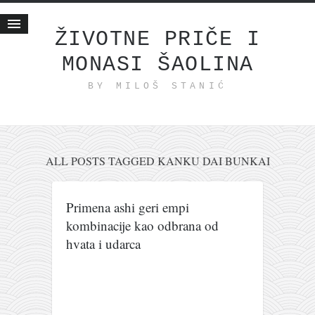
ŽIVOTNE PRIČE I
MONASI ŠAOLINA
Početna
BY MILOŠ STANIĆ
Životne priče
najnovije na blogu
internet poslovanje
ishranom do zdravlja
ALL POSTS TAGGED KANKU DAI BUNKAI
moj haiku
momenti i mesta
Primena ashi geri empi
kombinacije kao odbrana od
bonus sadržaj
hvata i udarca
Svetlopis
zakonopravilo
duhovni otac