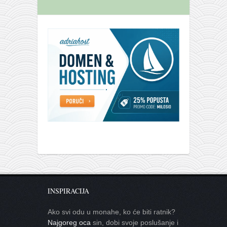
INSPIRACIJA
Ako svi odu u monahe, ko će biti ratnik?
Najgoreg oca
sin, dobi svoje poslušanje i