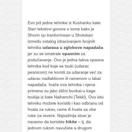
galerija kluba
članarina
kontakt
Evo još jedne tehnike iz Kushanku kate.
besplatna e-knjiga
Stari tekstovi govore o tome kako je
Shorin rju tranformisan u Shotokan
termini treninga
između ostalog izbacivanjem brojnih
tehnika
udaraca u zglobove napadača
moja priča
jer su se smatrale
opasnim
za
moja priča
podučavanje. Ovo je jedna takva opasna
tehnika kod koje se tsuki (udarac
fotke
pesnicom) ne koristi za udaranje već za
kontakt
udarac nadlakticom ili ramenom u lakat
napadača. Inače ova tehnika i njena
Ћир
primena su jako slični bunkai-u kage
tsukija iz kate Naihanchi (Tekki). Ovu istu
tehniku možete koristiti i kao odbranu od
hvata za rukav, rame ili hvata sa obe
ruke za revere. Najvažnija stvar je
naravno da koristite
hikite
– tj. da
jednom rukom navučete a drugom