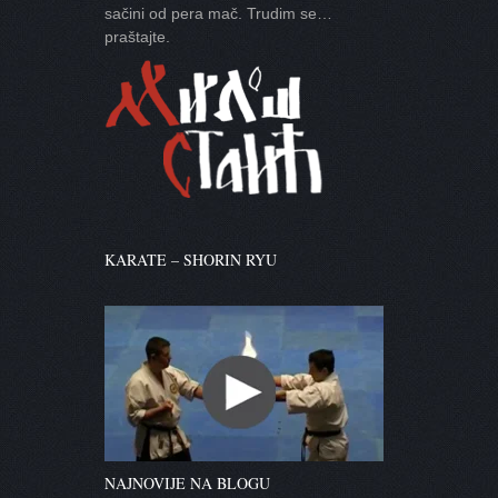
sačini od pera mač. Trudim se…
praštajte.
KARATE – SHORIN RYU
NAJNOVIJE NA BLOGU