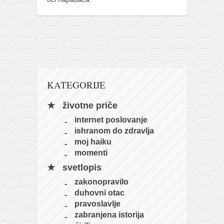
KATEGORIJE
životne priče
internet poslovanje
ishranom do zdravlja
moj haiku
momenti
svetlopis
zakonopravilo
duhovni otac
pravoslavlje
zabranjena istorija