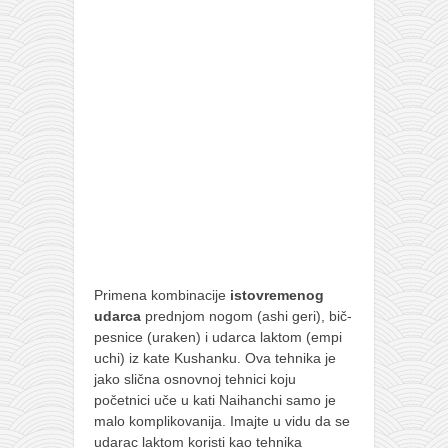
pravoslavlje
zabranjena istorija
ćirilica
porodične priče
umesto tvitera
kalendar srpski
azbuki i knjige
Okinava karate
najnovije na blogu
Primena kombinacije
istovremenog
moje beleške
udarca
prednjom nogom (ashi geri), bič-
istorija karatea
pesnice (uraken) i udarca laktom (empi
uchi) iz kate Kushanku. Ova tehnika je
bubishi
jako slična osnovnoj tehnici koju
početnici uče u kati Naihanchi samo je
karate
malo komplikovanija. Imajte u vidu da se
kihon
udarac laktom koristi kao tehnika