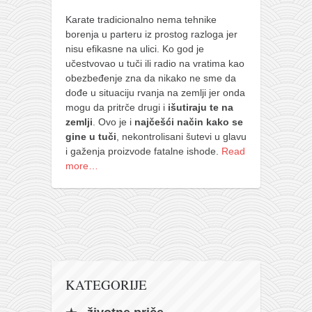
naihanchi
Karate tradicionalno nema tehnike
borenja u parteru iz prostog razloga jer
kushanku
nisu efikasne na ulici. Ko god je
passai
učestvovao u tuči ili radio na vratima kao
obezbeđenje zna da nikako ne sme da
temashiwari
dođe u situaciju rvanja na zemlji jer onda
kobudo
mogu da pritrče drugi i
išutiraju te na
zemlji
. Ovo je i
najčešći način kako se
nunchaku
gine u tuči
, nekontrolisani šutevi u glavu
bo
i gaženja proizvode fatalne ishode.
Read
more…
tonfa
sai
timbei rochin
tsunami dojo
program
KATEGORIJE
snimci nastupa