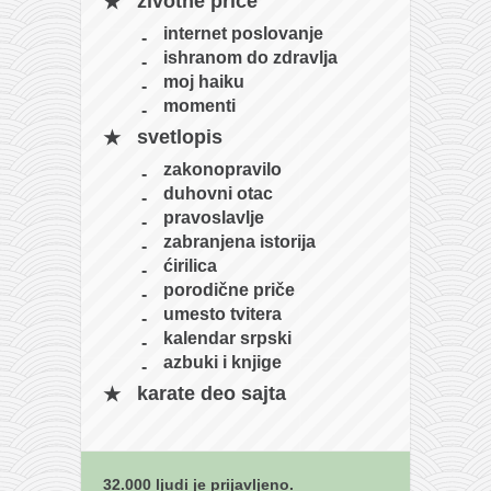
galerija kluba
životne priče
internet poslovanje
članarina
ishranom do zdravlja
kontakt
moj haiku
momenti
besplatna e-knjiga
svetlopis
termini treninga
zakonopravilo
moja priča
duhovni otac
moja priča
pravoslavlje
zabranjena istorija
fotke
ćirilica
kontakt
porodične priče
umesto tvitera
Ћир
kalendar srpski
azbuki i knjige
karate deo sajta
32.000 ljudi je prijavljeno.