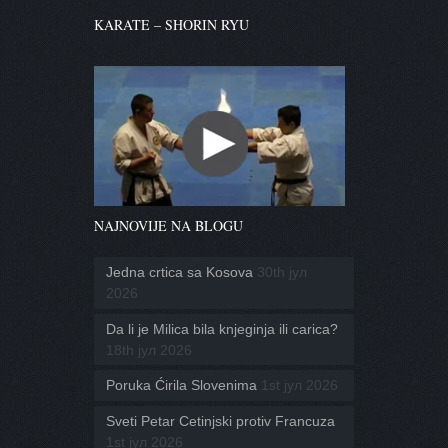
KARATE – SHORIN RYU
NAJNOVIJE NA BLOGU
Jedna crtica sa Kosova
30th јул
2026
Da li je Milica bila knjeginja ili carica?
18th јул 2026
Poruka Ćirila Slovenima
1st јул 2026
Sveti Petar Cetinjski protiv Francuza
1st јул 2026