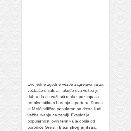
pravoslavlje
zabranjena istorija
ćirilica
porodične priče
umesto tvitera
kalendar srpski
azbuki i knjige
Okinava karate
najnovije na blogu
Evo jedne zgodne vežbe zagrejavanja za
moje beleške
vežbače u sali, ali takođe ova vežba je
dobra da se vežbači malo upoznaju sa
istorija karatea
problematikom borenja u parteru. Danas
bubishi
je MMA prilično popularan pa dosta ljudi
vežba rvanje na zemlji. Eksplozija
karate
popularnosti ovih tehnika je došla od
kihon
porodice Grejsi i
brazilskog jujitsua
.