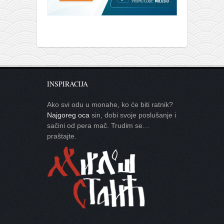
INSPIRACIJA
Ako svi odu u monahe, ko će biti ratnik?
Najgoreg oca
sin, dobi svoje poslušanje i
sačini od pera mač. Trudim se…
praštajte.