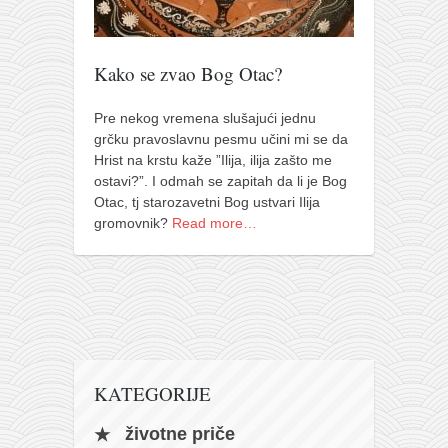
pravoslavlje
zabranjena istorija
Kako se zvao Bog Otac?
ćirilica
porodične priče
Pre nekog vremena slušajući jednu
umesto tvitera
grčku pravoslavnu pesmu učini mi se da
Hrist na krstu kaže ”Ilija, ilija zašto me
kalendar srpski
ostavi?”. I odmah se zapitah da li je Bog
Otac, tj starozavetni Bog ustvari Ilija
azbuki i knjige
gromovnik?
Read more…
Okinava karate
najnovije na blogu
moje beleške
istorija karatea
bubishi
KATEGORIJE
karate
životne priče
kihon