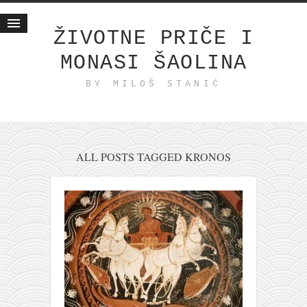
ŽIVOTNE PRIČE I
MONASI ŠAOLINA
Početna
BY MILOŠ STANIĆ
Životne priče
najnovije na blogu
internet poslovanje
ishranom do zdravlja
ALL POSTS TAGGED KRONOS
moj haiku
momenti i mesta
bonus sadržaj
Svetlopis
zakonopravilo
duhovni otac