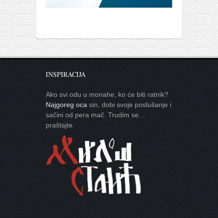
INSPIRACIJA
Ako svi odu u monahe, ko će biti ratnik?
Najgoreg oca
sin, dobi svoje poslušanje i
sačini od pera mač. Trudim se…
praštajte.