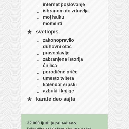
internet poslovanje
naihanchi
ishranom do zdravlja
kushanku
moj haiku
momenti
passai
svetlopis
temashiwari
zakonopravilo
kobudo
duhovni otac
pravoslavlje
nunchaku
zabranjena istorija
bo
ćirilica
porodične priče
tonfa
umesto tvitera
sai
kalendar srpski
azbuki i knjige
timbei rochin
karate deo sajta
tsunami dojo
program
snimci nastupa
32.000 ljudi je prijavljeno.