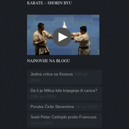
KARATE – SHORIN RYU
NAJNOVIJE NA BLOGU
Jedna crtica sa Kosova
30th јул
2026
Da li je Milica bila knjeginja ili carica?
18th јул 2026
Poruka Ćirila Slovenima
1st јул 2026
Sveti Petar Cetinjski protiv Francuza
1st јул 2026