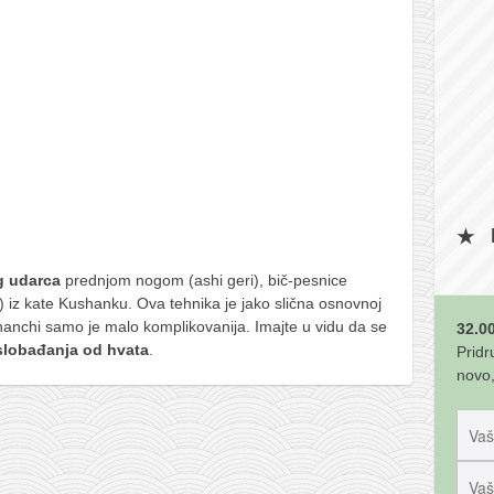
g udarca
prednjom nogom (ashi geri), bič-pesnice
) iz kate Kushanku. Ova tehnika je jako slična osnovnoj
ihanchi samo je malo komplikovanija. Imajte u vidu da se
32.00
slobađanja od hvata
.
Pridr
novo,