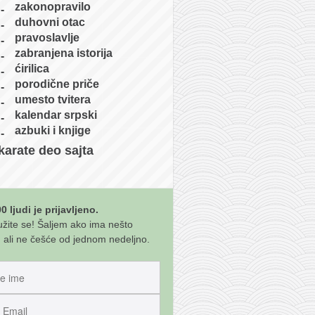
zakonopravilo
duhovni otac
pravoslavlje
zabranjena istorija
ćirilica
porodične priče
umesto tvitera
kalendar srpski
azbuki i knjige
karate deo sajta
0 ljudi je prijavljeno.
užite se! Šaljem ako ima nešto
 ali ne češće od jednom nedeljno.