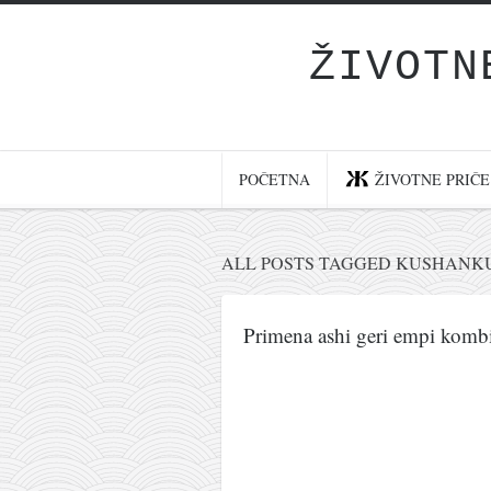
ŽIVOTN
Početna
Životne priče
najnovije na blogu
POČETNA
ŽIVOTNE PRIČE
internet poslovanje
ishranom do zdravlja
ALL POSTS TAGGED KUSHANK
moj haiku
momenti i mesta
Primena ashi geri empi kombi
bonus sadržaj
Svetlopis
zakonopravilo
duhovni otac