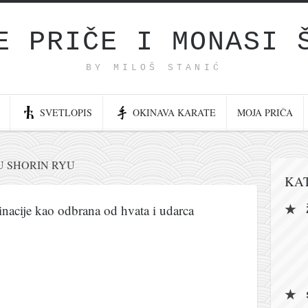
E PRIČE I MONASI 
BY MILOŠ STANIĆ
SVETLOPIS
OKINAVA KARATE
MOJA PRIČA
U SHORIN RYU
KA
nacije kao odbrana od hvata i udarca