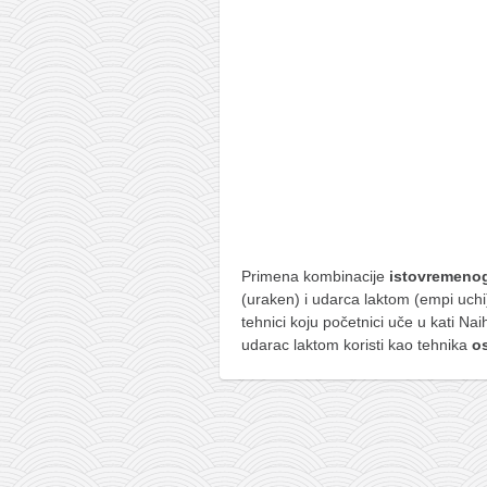
pravoslavlje
zabranjena istorija
ćirilica
porodične priče
umesto tvitera
kalendar srpski
azbuki i knjige
Okinava karate
Primena kombinacije
istovremeno
najnovije na blogu
(uraken) i udarca laktom (empi uchi
tehnici koju početnici uče u kati Na
moje beleške
udarac laktom koristi kao tehnika
o
istorija karatea
bubishi
karate
kihon