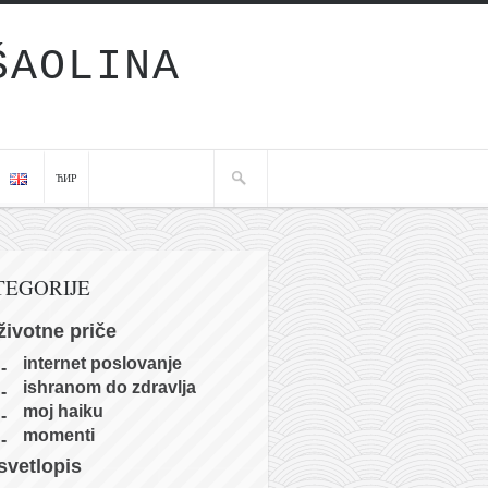
ŠAOLINA
ЋИР
TEGORIJE
životne priče
internet poslovanje
ishranom do zdravlja
moj haiku
momenti
svetlopis