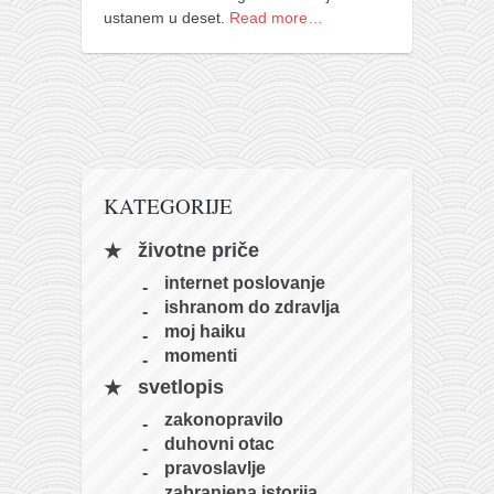
ustanem u deset.
Read more…
naihanchi
kushanku
passai
temashiwari
kobudo
KATEGORIJE
nunchaku
bo
životne priče
tonfa
internet poslovanje
ishranom do zdravlja
sai
moj haiku
timbei rochin
momenti
tsunami dojo
svetlopis
zakonopravilo
program
duhovni otac
snimci nastupa
pravoslavlje
zabranjena istorija