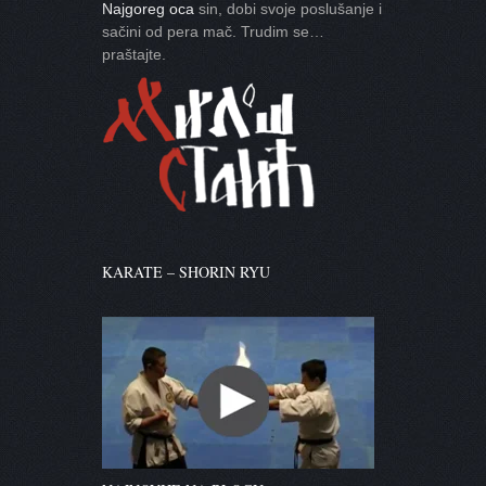
Najgoreg oca
sin, dobi svoje poslušanje i
sačini od pera mač. Trudim se…
praštajte.
KARATE – SHORIN RYU