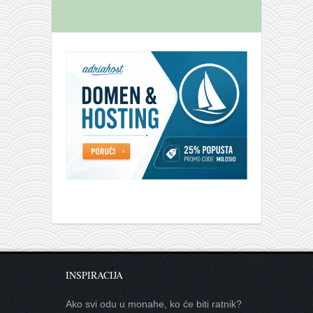
INSPIRACIJA
Ako svi odu u monahe, ko će biti ratnik?