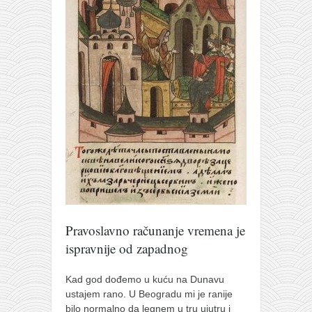
pravoslavlje
zabranjena istorija
ćirilica
porodične priče
umesto tvitera
kalendar srpski
azbuki i knjige
Okinava karate
najnovije na blogu
moje beleške
Pravoslavno računanje vremena je
istorija karatea
ispravnije od zapadnog
bubishi
karate
Kad god dođemo u kuću na Dunavu
ustajem rano. U Beogradu mi je ranije
kihon
bilo normalno da legnem u tru ujutru i