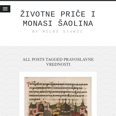
ŽIVOTNE PRIČE I
MONASI ŠAOLINA
Početna
BY MILOŠ STANIĆ
Životne priče
najnovije na blogu
internet poslovanje
ishranom do zdravlja
ALL POSTS TAGGED PRAVOSLAVNE
VREDNOSTI
moj haiku
momenti i mesta
bonus sadržaj
Svetlopis
zakonopravilo
duhovni otac