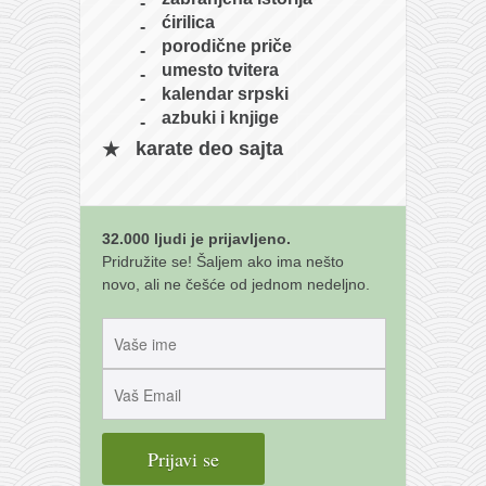
galerija kluba
ćirilica
članarina
porodične priče
umesto tvitera
kontakt
kalendar srpski
besplatna e-knjiga
azbuki i knjige
termini treninga
karate deo sajta
moja priča
moja priča
32.000 ljudi je prijavljeno.
fotke
Pridružite se! Šaljem ako ima nešto
novo, ali ne češće od jednom nedeljno.
kontakt
Ћир