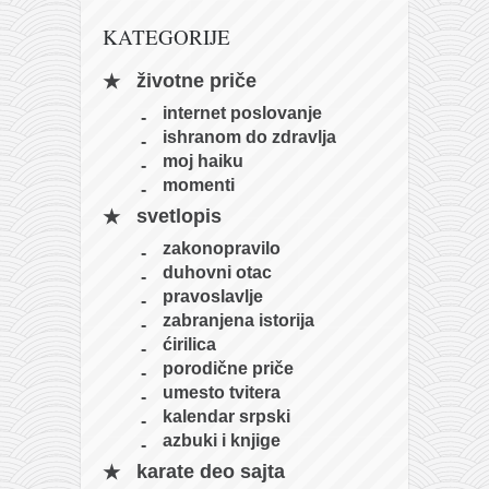
naihanchi
KATEGORIJE
kushanku
životne priče
passai
internet poslovanje
temashiwari
ishranom do zdravlja
moj haiku
kobudo
momenti
nunchaku
svetlopis
bo
zakonopravilo
duhovni otac
tonfa
pravoslavlje
sai
zabranjena istorija
ćirilica
timbei rochin
porodične priče
tsunami dojo
umesto tvitera
kalendar srpski
program
azbuki i knjige
snimci nastupa
karate deo sajta