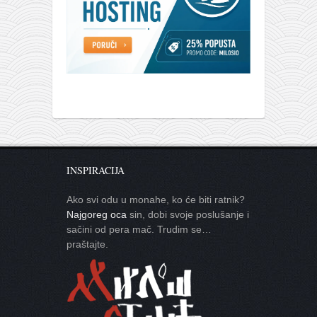
INSPIRACIJA
Ako svi odu u monahe, ko će biti ratnik?
Najgoreg oca
sin, dobi svoje poslušanje i
sačini od pera mač. Trudim se…
praštajte.