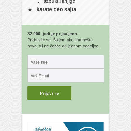
galerija kluba
azbuki i knjige
karate deo sajta
članarina
kontakt
besplatna e-knjiga
32.000 ljudi je prijavljeno.
termini treninga
Pridružite se! Šaljem ako ima nešto
novo, ali ne češće od jednom nedeljno.
moja priča
moja priča
fotke
kontakt
Ћир