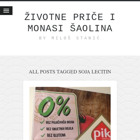
ŽIVOTNE PRIČE I
MONASI ŠAOLINA
Početna
BY MILOŠ STANIĆ
Životne priče
najnovije na blogu
internet poslovanje
ishranom do zdravlja
ALL POSTS TAGGED SOJA LECITIN
moj haiku
momenti i mesta
bonus sadržaj
Svetlopis
zakonopravilo
duhovni otac