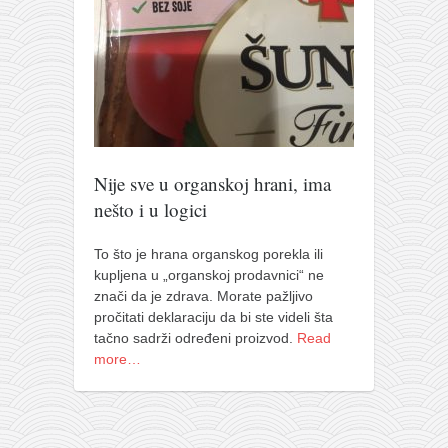
pravoslavlje
zabranjena istorija
ćirilica
porodične priče
umesto tvitera
kalendar srpski
Nije sve u organskoj hrani, ima
azbuki i knjige
nešto i u logici
Okinava karate
To što je hrana organskog porekla ili
najnovije na blogu
kupljena u „organskoj prodavnici“ ne
znači da je zdrava. Morate pažljivo
moje beleške
pročitati deklaraciju da bi ste videli šta
istorija karatea
tačno sadrži određeni proizvod.
Read
more…
bubishi
karate
kihon