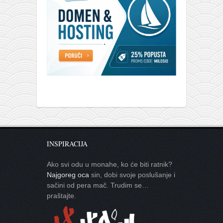
INSPIRACIJA
Ako svi odu u monahe, ko će biti ratnik?
Najgoreg oca
sin, dobi svoje poslušanje i
sačini od pera mač. Trudim se…
praštajte.