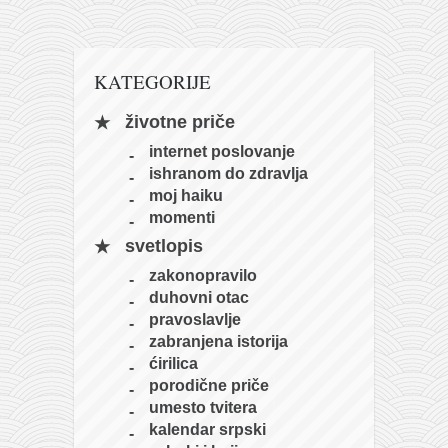
naihanchi
kushanku
KATEGORIJE
passai
temashiwari
životne priče
kobudo
internet poslovanje
ishranom do zdravlja
nunchaku
moj haiku
bo
momenti
svetlopis
tonfa
zakonopravilo
sai
duhovni otac
timbei rochin
pravoslavlje
zabranjena istorija
tsunami dojo
ćirilica
program
porodične priče
umesto tvitera
snimci nastupa
kalendar srpski