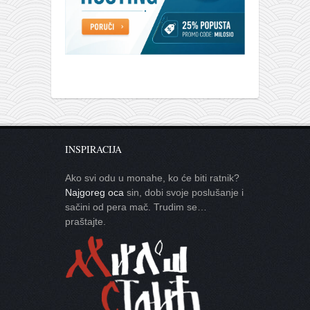
INSPIRACIJA
Ako svi odu u monahe, ko će biti ratnik?
Najgoreg oca
sin, dobi svoje poslušanje i
sačini od pera mač. Trudim se…
praštajte.