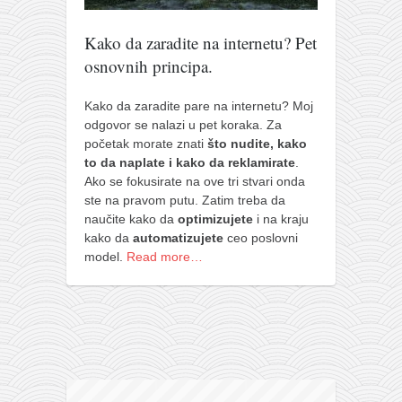
pravoslavlje
zabranjena istorija
Kako da zaradite na internetu? Pet
osnovnih principa.
ćirilica
porodične priče
Kako da zaradite pare na internetu? Moj
umesto tvitera
odgovor se nalazi u pet koraka. Za
početak morate znati
što nudite, kako
kalendar srpski
to da naplate i kako da reklamirate
.
Ako se fokusirate na ove tri stvari onda
azbuki i knjige
ste na pravom putu. Zatim treba da
Okinava karate
naučite kako da
optimizujete
i na kraju
kako da
automatizujete
ceo poslovni
najnovije na blogu
model.
Read more…
moje beleške
istorija karatea
bubishi
karate
kihon