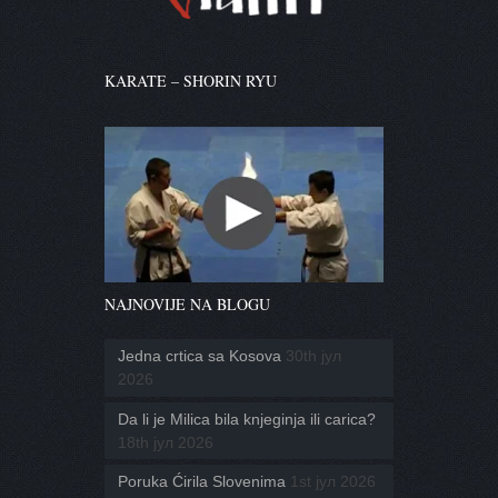
KARATE – SHORIN RYU
NAJNOVIJE NA BLOGU
Jedna crtica sa Kosova
30th јул
2026
Da li je Milica bila knjeginja ili carica?
18th јул 2026
Poruka Ćirila Slovenima
1st јул 2026