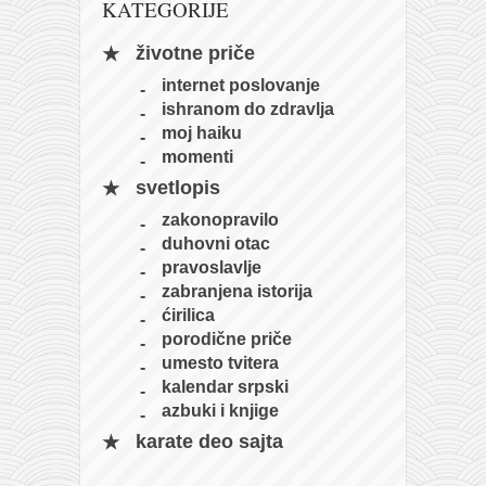
KATEGORIJE
naihanchi
životne priče
kushanku
internet poslovanje
passai
ishranom do zdravlja
temashiwari
moj haiku
momenti
kobudo
svetlopis
nunchaku
zakonopravilo
bo
duhovni otac
pravoslavlje
tonfa
zabranjena istorija
sai
ćirilica
porodične priče
timbei rochin
umesto tvitera
tsunami dojo
kalendar srpski
azbuki i knjige
program
karate deo sajta
snimci nastupa