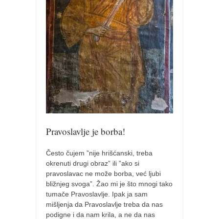
pravoslavlje
zabranjena istorija
ćirilica
porodične priče
umesto tvitera
kalendar srpski
azbuki i knjige
Okinava karate
Pravoslavlje je borba!
najnovije na blogu
moje beleške
Često čujem ”nije hrišćanski, treba
okrenuti drugi obraz” ili ”ako si
istorija karatea
pravoslavac ne može borba, već ljubi
bubishi
bližnjeg svoga”. Žao mi je što mnogi tako
tumače Pravoslavlje. Ipak ja sam
karate
mišljenja da Pravoslavlje treba da nas
kihon
podigne i da nam krila, a ne da nas