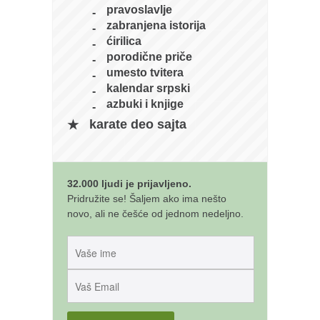
galerija kluba
pravoslavlje
članarina
zabranjena istorija
ćirilica
kontakt
porodične priče
besplatna e-knjiga
umesto tvitera
kalendar srpski
termini treninga
azbuki i knjige
moja priča
karate deo sajta
moja priča
fotke
32.000 ljudi je prijavljeno.
kontakt
Pridružite se! Šaljem ako ima nešto
novo, ali ne češće od jednom nedeljno.
Ћир