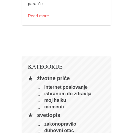
parališe.
naihanchi
kushanku
Read more…
passai
temashiwari
kobudo
nunchaku
bo
KATEGORIJE
tonfa
životne priče
sai
internet poslovanje
ishranom do zdravlja
timbei rochin
moj haiku
tsunami dojo
momenti
program
svetlopis
snimci nastupa
zakonopravilo
duhovni otac