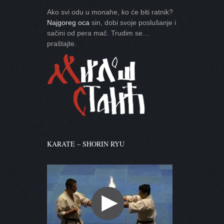
Ako svi odu u monahe, ko će biti ratnik?
Najgoreg oca
sin, dobi svoje poslušanje i
sačini od pera mač. Trudim se…
praštajte.
KARATE – SHORIN RYU