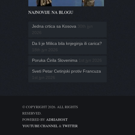
NAJNOVIJE NA BLOGU
Jedna crtica sa Kosova
30th јул
2026
Da li je Milica bila knjeginja ili carica?
18th јул 2026
Poruka Ćirila Slovenima
1st јул 2026
Sveti Petar Cetinjski protiv Francuza
1st јул 2026
© COPYRIGHT 2026. ALL RIGHTS
RESERVED.
POWERED BY
ADRIAHOST
YOUTUBE CHANNEL
&
TWITTER