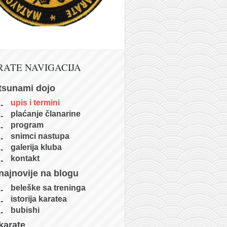
RATE NAVIGACIJA
tsunami dojo
upis i termini
plaćanje članarine
program
snimci nastupa
galerija kluba
kontakt
najnovije na blogu
beleške sa treninga
istorija karatea
bubishi
karate