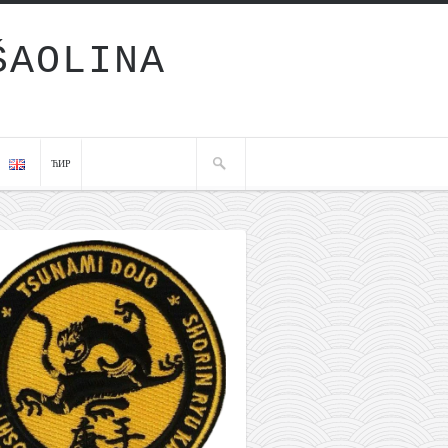
ŠAOLINA
ЋИР