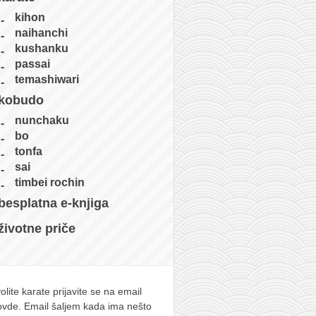
kihon
naihanchi
kushanku
passai
temashiwari
kobudo
nunchaku
bo
tonfa
sai
timbei rochin
besplatna e-knjiga
životne priče
olite karate prijavite se na email
 ovde. Email šaljem kada ima nešto