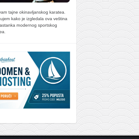
vam tajne okinavljanskog karatea.
žujem kako je izgledala ova veština
nastanka modernog sportskog
ea.