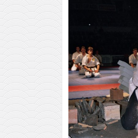
pravoslavlje
zabranjena istorija
ćirilica
porodične priče
umesto tvitera
kalendar srpski
azbuki i knjige
Okinava karate
najnovije na blogu
moje beleške
istorija karatea
bubishi
karate
kihon