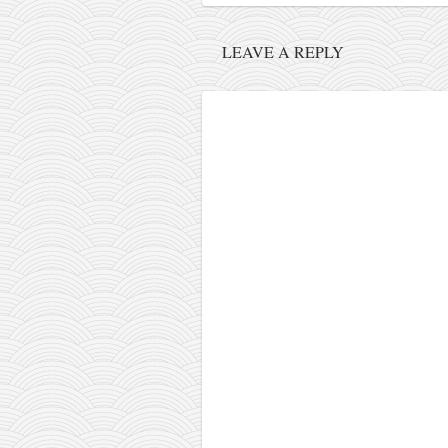
galerija kluba
članarina
LEAVE A REPLY
kontakt
besplatna e-knjiga
termini treninga
moja priča
moja priča
fotke
kontakt
Ћир