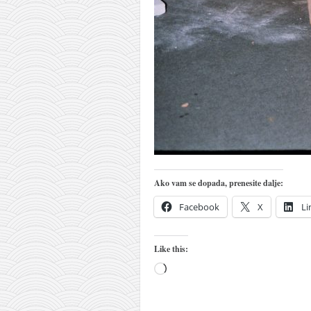
naihanchi
kushanku
passai
temashiwari
kobudo
nunchaku
bo
tonfa
Ako vam se dopada, prenesite dalje:
sai
Facebook
X
Li
timbei rochin
tsunami dojo
Like this:
program
Loading…
snimci nastupa