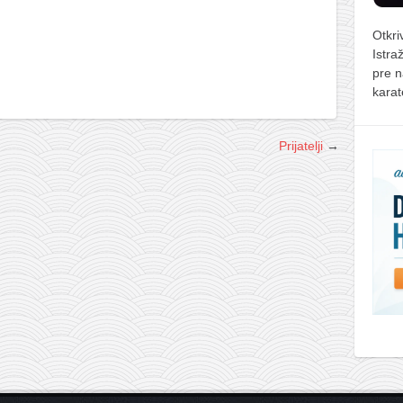
Otkri
Istra
pre 
karat
Prijatelji
→