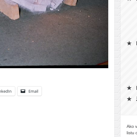
nkedIn
Email
Ako v
listu