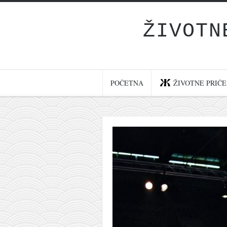
ŽIVOTN
Početna
Životne priče
najnovije na blogu
POČETNA
ŽIVOTNE PRIČE
internet poslovanje
ishranom do zdravlja
moj haiku
momenti i mesta
bonus sadržaj
Svetlopis
zakonopravilo
duhovni otac