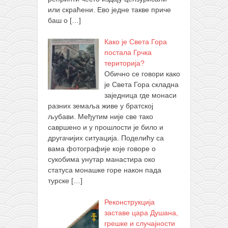
или скраћени. Ево једне такве приче
баш о
[…]
Како је Света Гора
постала Грчка
територија?
Обично се говори како
је Света Гора складна
заједница где монаси
разних земаља живе у братској
љубави. Међутим није све тако
савршено и у прошлости је било и
другачијих ситуација. Поделићу са
вама фотографије које говоре о
сукобима унутар манастира око
статуса монашке горе након пада
турске
[…]
Реконструкција
заставе цара Душана,
грешке и случајности