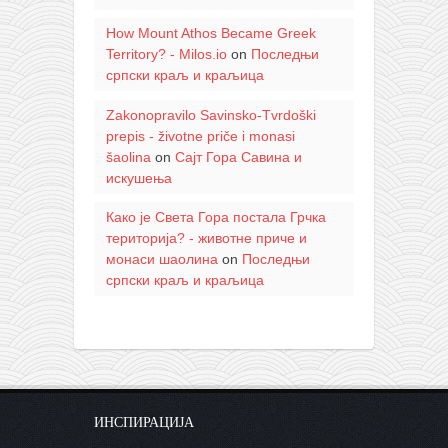
How Mount Athos Became Greek
Territory? - Milos.io
on
Последњи
српски краљ и краљица
Zakonopravilo Savinsko-Tvrdoški
prepis - životne priče i monasi
šaolina
on
Сајт Гора Савина и
искушења
Како је Света Гора постала Грчка
територија? - животне приче и
монаси шаолина
on
Последњи
српски краљ и краљица
ИНСПИРАЦИЈА