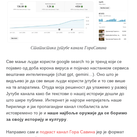
кихон
наиханчи
кушанку
пасаи
темашивари
Статистика јутубе канала ГораСавина
кобудо
Све мање људи користи google search то је тренд који се
нунчаку
појавио од доба корона вируса и појачао настанком сервиса
вештачке интелигенције (chat gpt, gemini…). Оно што је
бо
видљиво је да све више људи користи јутубе и то све више
тонфа
на тв апаратима. Отуда моја решеност да улажемо у развој
Јутубе канала како би текстови о нашој историји дошли до
саи
што шире публике. Интернет је најгори непријатељ наше
тимбеи рочин
ћирилице и јак пропагандни канал глобалиста али
истовремено то је и
наше најбоље оружије да се боримо
тсунами дојо
за своју историју и културу
.
програм
Направио сам и
подкаст канал Гора Савина
јер је формат