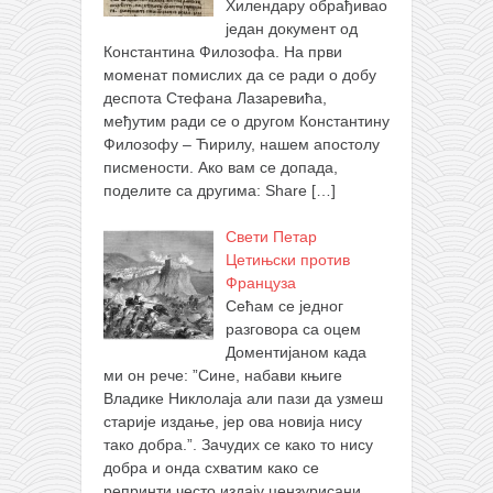
Хилендару обрађивао
један документ од
Константина Филозофа. На први
моменат помислих да се ради о добу
деспота Стефана Лазаревића,
међутим ради се о другом Константину
Филозофу – Ћирилу, нашем апостолу
писмености. Ако вам се допада,
поделите са другима: Share
[…]
Свети Петар
Цетињски против
Француза
Сећам се једног
разговора са оцем
Доментијаном када
ми он рече: ”Сине, набави књиге
Владике Никлолаја али пази да узмеш
старије издање, јер ова новија нису
тако добра.”. Зачудих се како то нису
добра и онда схватим како се
репринти често издају цензурисани