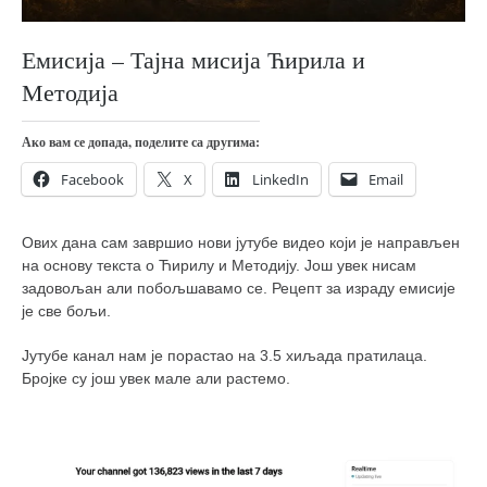
православље
забрањена историја
Емисија – Тајна мисија Ћирила и
ћирилица
Методија
породичне приче
Ако вам се допада, поделите са другима:
прота Воја
Facebook
X
LinkedIn
Email
уместо твитера
календар српски
Ових дана сам завршио нови јутубе видео који је направљен
азбуки и књиге
на основу текста о Ћирилу и Методију. Још увек нисам
задовољан али побољшавамо се. Рецепт за израду емисије
Окинава карате
је све бољи.
најновије на блогу
Јутубе канал нам је порастао на 3.5 хиљада пратилаца.
моје белешке
Бројке су још увек мале али растемо.
историја каратеа
бубиши
карате