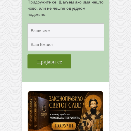
Придружите се! Шаљем ако има нешто
ново, али не чешће од једном
недељно.