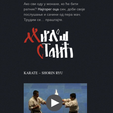
Ако сви оду у монахе, ко ће бити
ратник?
Најгорег оца
син, доби своје
послушање и сачини од пера мач.
Трудим се… праштајте.
KARATE – SHORIN RYU