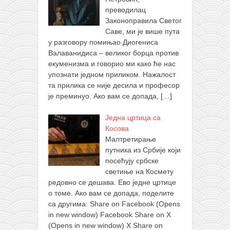
преводилац
Законоправила Светог
Саве, ми је више пута
у разговору помињао Диогениса
Валаванидиса – великог борца против
екуменизма и говорио ми како ће нас
упознати једном приликом. Нажалост
та прилика се није десила и професор
је преминуо. Ако вам се допада,
[…]
Једна цртица са
Косова
Малтретирање
путника из Србије који
посећују србске
светиње на Космету
редовно се дешава. Ево једне цртице
о томе. Ако вам се допада, поделите
са другима: Share on Facebook (Opens
in new window) Facebook Share on X
(Opens in new window) X Share on