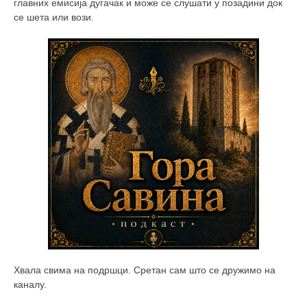
снимци наступа
главних емисија дугачак и може се слушати у позадини док
се шета или вози.
галерија клуба
чланарина
контакт
бесплатна е-књига
термини тренинга
моја прича
моја прича
фотке
контакт
Хвала свима на подршци. Сретан сам што се дружимо на
каналу.