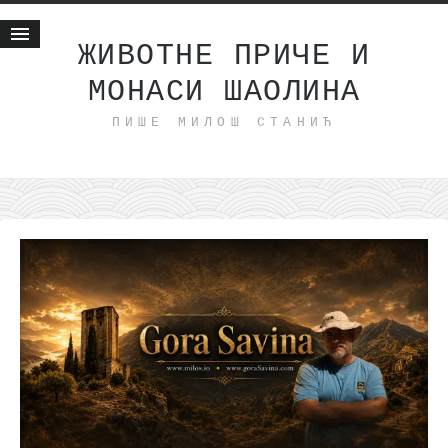
ЖИВОТНЕ ПРИЧЕ И
МОНАСИ ШАОЛИНА
Почетна
ПИШЕ МИЛОШ СТАНИЋ
Животне приче
најновије на блогу
интернет пословање
исхраном до здравља
мој хаику
моменти и места
бонус садржај
светлопис
законоправило
духовни отац