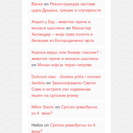
Васка
on
Реконструкција заставе
цара Душана, грешке и случајности
Април у Бгд - животне приче и
монаси шаолина
on
Манастир
Хиландар – моја прва посета и
белешке из Богородичиног врта
Корона вирус или божији гласник? -
животне приче и монаси шаолина
on
Монах који је терао тигрове
Duhovni otac - životne priče i monasi
šaolina
on
Законоправило Светог
Саве и интриге око најважније
књиге на српском језику
Milos Stanic
on
Српско јеванђеље
из 4. века?
Helios
on
Српско јеванђеље из 4.
века?