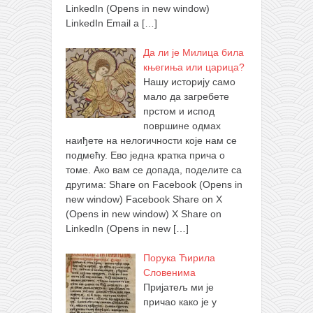
LinkedIn (Opens in new window)
LinkedIn Email a
[…]
Да ли је Милица била
књегиња или царица?
Нашу историју само
мало да загребете
прстом и испод
површине одмах
наиђете на нелогичности које нам се
подмећу. Ево једна кратка прича о
томе. Ако вам се допада, поделите са
другима: Share on Facebook (Opens in
new window) Facebook Share on X
(Opens in new window) X Share on
LinkedIn (Opens in new
[…]
Порука Ћирила
Словенима
Пријатељ ми је
причао како је у