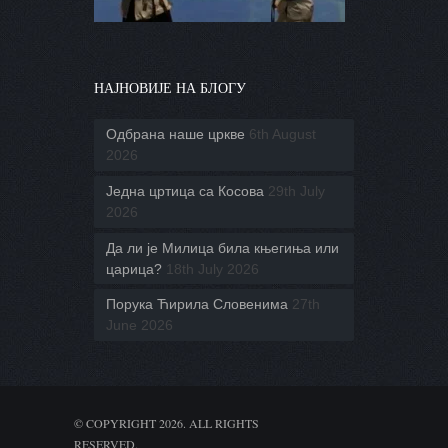
НАЈНОВИЈЕ НА БЛОГУ
Одбрана наше цркве
6th August
2026
Једна цртица са Косова
29th July
2026
Да ли је Милица била књегиња или
царица?
18th July 2026
Порука Ћирила Словенима
27th
June 2026
© COPYRIGHT 2026. ALL RIGHTS
RESERVED.