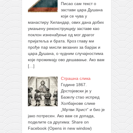
Писао сам текст о
застави цара Душана
који се чува у
манастиру Хиландар, ових дана добих
умањену реконструкцију заставе као
поклон изненађење од мог драгог
пријатеља и брата. Кроз главу ми
прође пар мисли везаних за барјак и
цара Душана, о чудним случајностима
које прожимају ово дешавање. Ако вам
[…]
Страшна слика
Године 1867.
Достојевски је у
Базелу стао испред
Холбајнове слике
„Мртви Христ“ и био је
јако потресен. Ако вам се допада,
поделите са другима: Share on
Facebook (Opens in new window)