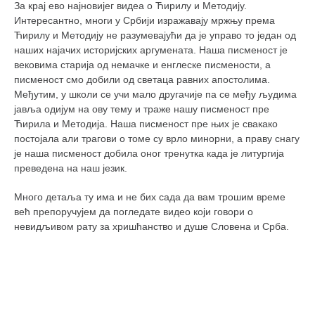
За крај ево најновијег видеа о Ћирилу и Методију.
Интересантно, многи у Србији изражавају мржњу према
Ћирилу и Методију не разумевајући да је управо то један од
наших најачих историјских аргумената. Наша писменост је
вековима старија од немачке и енглеске писмености, а
писменост смо добили од светаца равних апостолима.
Међутим, у школи се учи мало другачије па се међу људима
јавља одијум на ову тему и траже нашу писменост пре
Ћирила и Методија. Наша писменост пре њих је свакако
постојала али трагови о томе су врло минорни, а праву снагу
је наша писменост добила оног тренутка када је литургија
преведена на наш језик.
Много детаља ту има и не бих сада да вам трошим време
већ препоручујем да погледате видео који говори о
невидљивом рату за хришћанство и душе Словена и Срба.