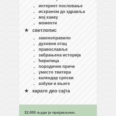
интернет пословање
исхраном до здравља
мој хаику
моменти
светлопис
законоправило
духовни отац
православље
забрањена историја
ћирилица
породичне приче
уместо твитера
календар српски
азбуки и књиге
карате део сајта
32.000 људи је пријављено.