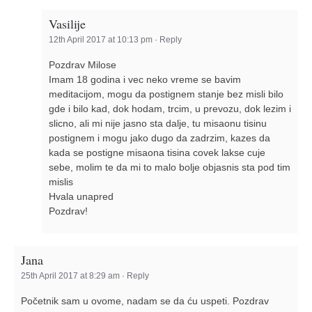
Vasilije
12th April 2017 at 10:13 pm
·
Reply
Pozdrav Milose
Imam 18 godina i vec neko vreme se bavim
meditacijom, mogu da postignem stanje bez misli bilo
gde i bilo kad, dok hodam, trcim, u prevozu, dok lezim i
slicno, ali mi nije jasno sta dalje, tu misaonu tisinu
postignem i mogu jako dugo da zadrzim, kazes da
kada se postigne misaona tisina covek lakse cuje
sebe, molim te da mi to malo bolje objasnis sta pod tim
mislis
Hvala unapred
Pozdrav!
Jana
25th April 2017 at 8:29 am
·
Reply
Početnik sam u ovome, nadam se da ću uspeti. Pozdrav