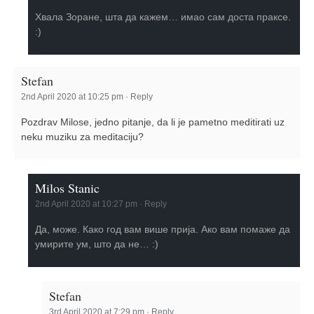
Хвала Зоране, шта да кажем… имао сам доста праксе.
:)
Stefan
2nd April 2020 at 10:25 pm
·
Reply
Pozdrav Milose, jedno pitanje, da li je pametno meditirati uz
neku muziku za meditaciju?
Milos Stanic
2nd April 2020 at 10:27 pm
·
Reply
Да, може. Како год вам више прија. Ако вам помаже да
умирите ум, што да не… :)
Stefan
3rd April 2020 at 7:29 pm
·
Reply