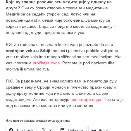
Које су главне разлике зен медитације у односу на
друге?
Очи су благо отворене током зен медитације.
Медитира се седећи (турски сед, лотус или на
потколеницама) и кичма није ослоњена. За мантру се
користи дисање. Бира се пријатно место за медитацију –
повучено од људи, пријатно за око и ухо.
P.S. Za radoznale, ne znam koliko vam je poznato da su u
srednjem veku u Srbiji
monasi i plemstvo praktikovali jednu
vrstu molitve koja ima mnogo sličnosti sa zen meditacijom. Ako
vas interesuje
pročitajte ovde
. Poznata je pod nazivom tiha
molitva ili umna molitva.
П.С. За радознале, не знам колико вам је познато да су у
средњем веку у Србији монаси и племство практиковали
једну врсту молитве која има много сличности са зен
медитацијом. Ако вас интересује
прочитајте овде.
Позната је
под називом тиха молитва или умна молитва.
Ако вам се допада, поделите са другима:
Facebook
X
LinkedIn
Email