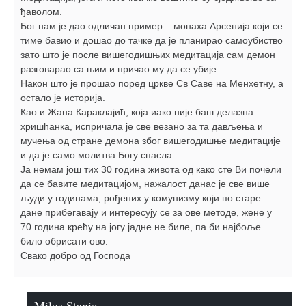
ђаволом.
Бог нам је дао одличан пример – монаха Арсенија који се
тиме бавио и дошао до тачке да је планирао самоубиство
зато што је после вишегодишњих медитација сам демон
разговарао са њим и причао му да се убије.
Након што је прошао поред цркве Св Саве на Менхетну, а
остало је историја.
Као и Жана Караклајић, која иако није баш делазна
хришћанка, испричала је све везано за та дављења и
мучења од стране демона због вишегодишње медитације
и да је само молитва Богу спасла.
Ја немам још тих 30 година живота од како сте Ви почели
да се бавите медитацијом, нажалост данас је све више
људи у годинама, рођених у комунизму који по старе
дане прибегавају и интересују се за ове методе, жене у
70 година крећу на јогу јадне не биле, па би најбоље
било обрисати ово.
Свако добро од Господа
Milos Stanic