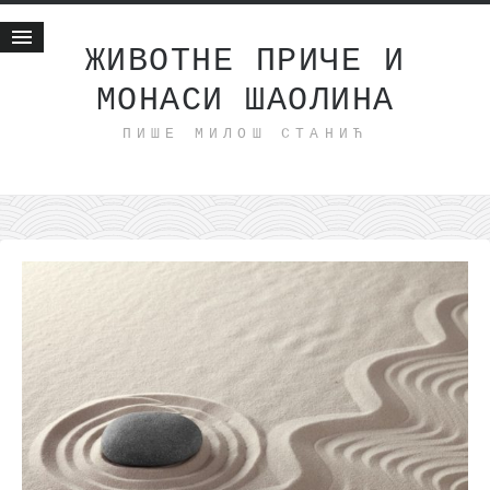
ЖИВОТНЕ ПРИЧЕ И
МОНАСИ ШАОЛИНА
Почетна
ПИШЕ МИЛОШ СТАНИЋ
Животне приче
најновије на блогу
интернет пословање
исхраном до здравља
мој хаику
моменти и места
бонус садржај
светлопис
законоправило
духовни отац