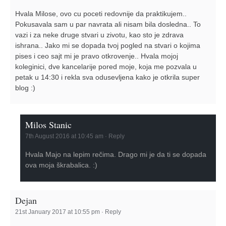
Hvala Milose, ovo cu poceti redovnije da praktikujem..
Pokusavala sam u par navrata ali nisam bila dosledna.. To
vazi i za neke druge stvari u zivotu, kao sto je zdrava
ishrana.. Jako mi se dopada tvoj pogled na stvari o kojima
pises i ceo sajt mi je pravo otkrovenje.. Hvala mojoj
koleginici, dve kancelarije pored moje, koja me pozvala u
petak u 14:30 i rekla sva odusevljena kako je otkrila super
blog :)
Milos Stanic
7th August 2016 at 10:45 am
·
Reply
Hvala Majo na lepim rečima. Drago mi je da ti se dopada
ova moja škrabalica. :)
Dejan
21st January 2017 at 10:55 pm
·
Reply