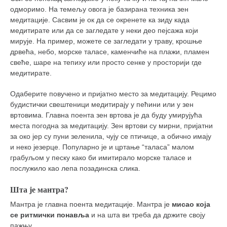
одморимо. На темељу овога је базирана техника зен
медитације. Сасвим је ок да се окренете ка зиду када
медитирате или да се загледате у неки део пејсажа који
мирује. На пример, можете се загледати у траву, крошње
дрвећа, небо, морске таласе, каменчиће на плажи, пламен
свеће, шаре на тепиху или просто сенке у просторији где
медитирате.
Одаберите повучено и пријатно место за медитацију. Рецимо
будистички свештеници медитирају у пећини или у зен
вртовима. Главна поента зен вртова је да буду умирујућа
места погодна за медитацију. Зен вртови су мирни, пријатни
за око јер су пуни зеленила, чују се птичице, а обично имају
и неко језерце. Популарно је и цртање “таласа” малом
грабуљом у песку како би имитирало морске таласе и
послужило као лепа позадинска слика.
Шта је мантра?
Мантра је главна поента медитације. Мантра је
мисао која
се ритмички понавља
и на шта ви треба да држите своју
пажњу.