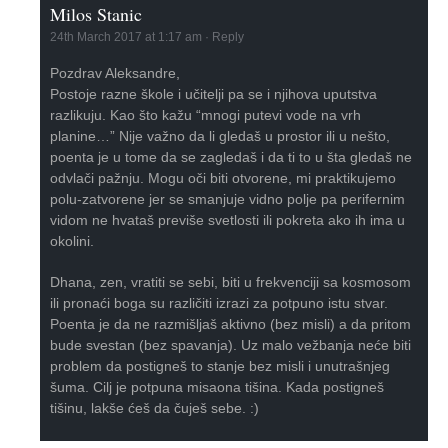
Milos Stanic
24th March 2017 at 1:17 am
·
Reply
Pozdrav Aleksandre,
Postoje razne škole i učitelji pa se i njihova uputstva
razlikuju. Kao što kažu “mnogi putevi vode na vrh
planine…” Nije važno da li gledaš u prostor ili u nešto,
poenta je u tome da se zagledaš i da ti to u šta gledaš ne
odvlači pažnju. Mogu oči biti otvorene, mi praktikujemo
polu-zatvorene jer se smanjuje vidno polje pa perifernim
vidom ne hvataš previše svetlosti ili pokreta ako ih ima u
okolini.
Dhana, zen, vratiti se sebi, biti u frekvenciji sa kosmosom
ili pronaći boga su različiti izrazi za potpuno istu stvar.
Poenta je da ne razmišljaš aktivno (bez misli) a da pritom
bude svestan (bez spavanja). Uz malo vežbanja neće biti
problem da postigneš to stanje bez misli i unutrašnjeg
šuma. Cilj je potpuna misaona tišina. Kada postigneš
tišinu, lakše ćeš da čuješ sebe. :)