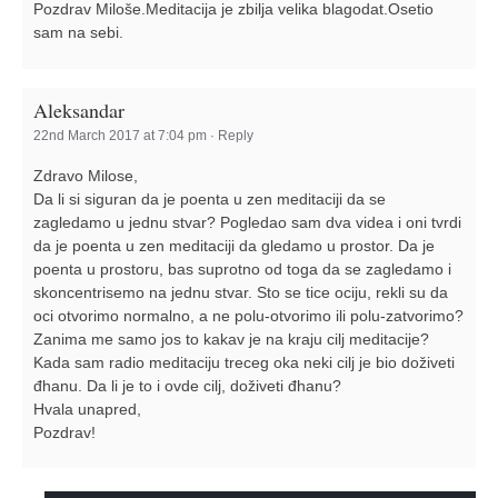
Pozdrav Miloše.Meditacija je zbilja velika blagodat.Osetio
sam na sebi.
Aleksandar
22nd March 2017 at 7:04 pm
·
Reply
Zdravo Milose,
Da li si siguran da je poenta u zen meditaciji da se
zagledamo u jednu stvar? Pogledao sam dva videa i oni tvrdi
da je poenta u zen meditaciji da gledamo u prostor. Da je
poenta u prostoru, bas suprotno od toga da se zagledamo i
skoncentrisemo na jednu stvar. Sto se tice ociju, rekli su da
oci otvorimo normalno, a ne polu-otvorimo ili polu-zatvorimo?
Zanima me samo jos to kakav je na kraju cilj meditacije?
Kada sam radio meditaciju treceg oka neki cilj je bio doživeti
đhanu. Da li je to i ovde cilj, doživeti đhanu?
Hvala unapred,
Pozdrav!