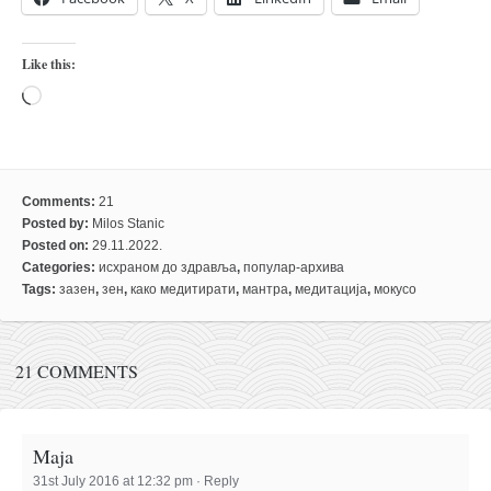
Like this:
Loading…
Comments:
21
Posted by:
Milos Stanic
Posted on:
29.11.2022.
Categories:
исхраном до здравља
,
популар-архива
Tags:
зазен
,
зен
,
како медитирати
,
мантра
,
медитација
,
мокусо
21 COMMENTS
Maja
31st July 2016 at 12:32 pm
·
Reply