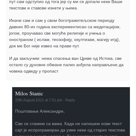
пут сам одступио од тога јер су ми се допали неки Ваши
текстови и ставови изнети у њима.
Иначе сам и сам у свом боготражитељском периоду
давних 80-их година експериментисао са медитацијом,
јогом, проучавао све могуће религије и учења о
оностраном ( ислам, теозофију, окултизам, магију итд),
док ме Бог није извео на прави пут.
И да закључим: нема спасења ван Цркве од Истока, све
остало су духовне обмане палих анђела направљене да
човека одведу у пропаст
Milos Stanic
28th August 2021 at 7:51 pm
·
Reply
Поштовање Александре,
Све се слажем са вама. Када не напишем нови текст
сајт је испрограмиран да узме неки од старих текстова