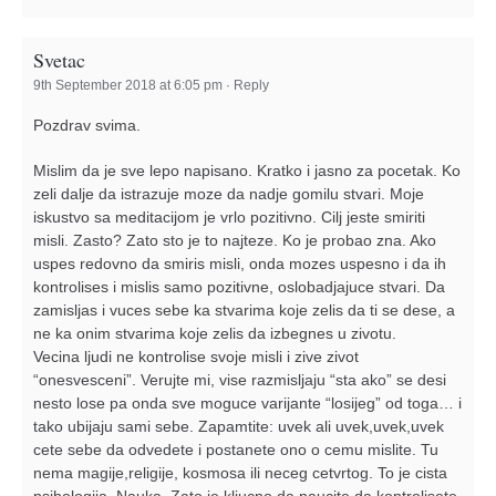
Svetac
9th September 2018 at 6:05 pm
·
Reply
Pozdrav svima.
Mislim da je sve lepo napisano. Kratko i jasno za pocetak. Ko
zeli dalje da istrazuje moze da nadje gomilu stvari. Moje
iskustvo sa meditacijom je vrlo pozitivno. Cilj jeste smiriti
misli. Zasto? Zato sto je to najteze. Ko je probao zna. Ako
uspes redovno da smiris misli, onda mozes uspesno i da ih
kontrolises i mislis samo pozitivne, oslobadjajuce stvari. Da
zamisljas i vuces sebe ka stvarima koje zelis da ti se dese, a
ne ka onim stvarima koje zelis da izbegnes u zivotu.
Vecina ljudi ne kontrolise svoje misli i zive zivot
“onesvesceni”. Verujte mi, vise razmisljaju “sta ako” se desi
nesto lose pa onda sve moguce varijante “losijeg” od toga… i
tako ubijaju sami sebe. Zapamtite: uvek ali uvek,uvek,uvek
cete sebe da odvedete i postanete ono o cemu mislite. Tu
nema magije,religije, kosmosa ili neceg cetvrtog. To je cista
psihologija. Nauka. Zato je kljucno da naucite da kontrolisete