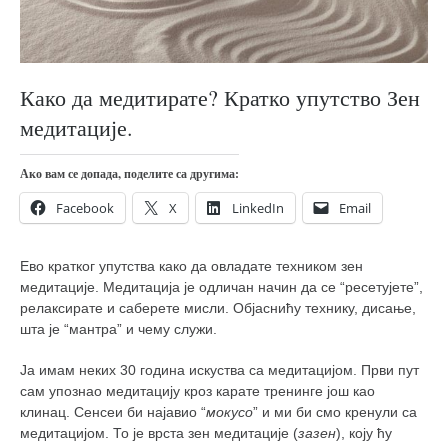
православље
забрањена историја
ћирилица
Како да медитирате? Кратко упутство Зен
породичне приче
медитације.
прота Воја
уместо твитера
Ако вам се допада, поделите са другима:
календар српски
Facebook
X
LinkedIn
Email
азбуки и књиге
Ево кратког упутства како да овладате техником зен
Окинава карате
медитације. Медитација је одличан начин да се “ресетујете”,
најновије на блогу
релаксирате и саберете мисли. Објаснићу технику, дисање,
шта је “мантра” и чему служи.
моје белешке
историја каратеа
Ја имам неких 30 година искуства са медитацијом. Први пут
сам упознао медитацију кроз карате тренинге још као
бубиши
клинац. Сенсеи би најавио “
мокусо
” и ми би смо кренули са
медитацијом. То је врста зен медитације (
карате
зазен
), коју ћу