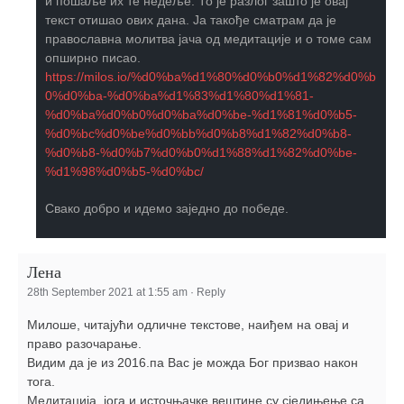
и пошаље их те недеље. То је разлог зашто је овај
текст отишао ових дана. Ја такође сматрам да је
православна молитва јача од медитације и о томе сам
опширно писао.
https://milos.io/%d0%ba%d1%80%d0%b0%d1%82%d0%b
0%d0%ba-%d0%ba%d1%83%d1%80%d1%81-
%d0%ba%d0%b0%d0%ba%d0%be-%d1%81%d0%b5-
%d0%bc%d0%be%d0%bb%d0%b8%d1%82%d0%b8-
%d0%b8-%d0%b7%d0%b0%d1%88%d1%82%d0%be-
%d1%98%d0%b5-%d0%bc/
Свако добро и идемо заједно до победе.
Лена
28th September 2021 at 1:55 am
·
Reply
Милоше, читајући одличне текстове, наиђем на овај и
право разочарање.
Видим да је из 2016.па Вас је можда Бог призвао након
тога.
Медитација, јога и источњачке вештине су сједињење са