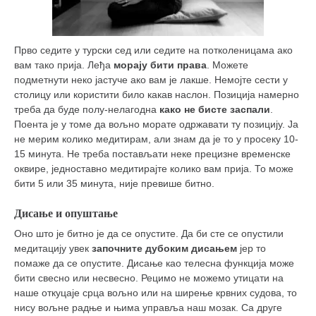
снимци наступа
галерија клуба
чланарина
Прво седите у турски сед или седите на потколеницама ако
вам тако прија. Леђа
морају бити права
. Можете
контакт
подметнути неко јастуче ако вам је лакше. Немојте сести у
бесплатна е-књига
столицу или користити било какав наслон. Позиција намерно
треба да буде полу-нелагодна
како не бисте заспали
.
термини тренинга
Поента је у томе да вољно морате одржавати ту позицију. Ја
не мерим колико медитирам, али знам да је то у просеку 10-
моја прича
15 минута. Не треба постављати неке прецизне временске
моја прича
оквире, једноставно медитирајте колико вам прија. То може
бити 5 или 35 минута, није превише битно.
фотке
контакт
Дисање и опуштање
Оно што је битно је да се опустите. Да би сте се опустили
медитацију увек
започните дубоким дисањем
јер то
помаже да се опустите. Дисање као телесна функција може
бити свесно или несвесно. Рецимо не можемо утицати на
наше откуцаје срца вољно или на ширење крвних судова, то
нису вољне радње и њима управља наш мозак. Са друге