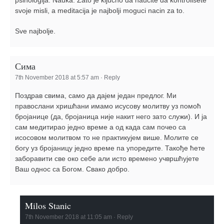
svoje misli, a meditacija je najbolji moguci nacin za to.
Sve najbolje.
Сима
7th November 2018 at 5:57 am
·
Reply
Поздрав свима, само да дајем један предлог. Ми
правослани хришћани имамо исусову молитву уз помоћ
бројанице (да, бројаница није накит него зато служи). И ја
сам медитирао једно време а од када сам почео са
исосовом молитвом то не практикујем више. Молите се
богу уз бројаницу једно време па упоредите. Такође ћете
заборавити све око себе али исто времено учвршћујете
Ваш однос са Богом. Свако добро.
Milos Stanic
7th November 2018 at 11:05 am
·
Reply