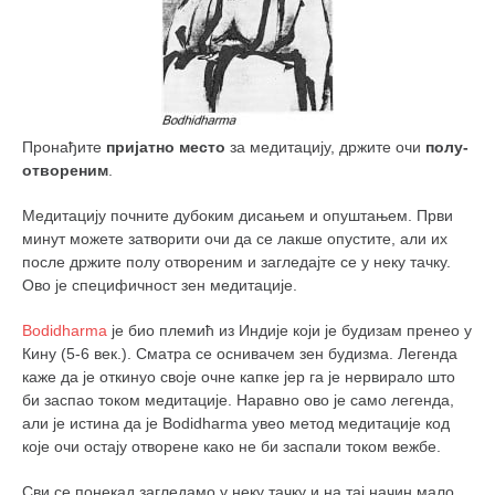
Пронађите
пријатно место
за медитацију, држите очи
полу-
отвореним
.
Медитацију почните дубоким дисањем и опуштањем. Први
минут можете затворити очи да се лакше опустите, али их
после држите полу отвореним и загледајте се у неку тачку.
Ово је специфичност зен медитације.
Bodidharma
је био племић из Индије који је будизам пренео у
Кину (5-6 век.). Сматра се оснивачем зен будизма. Легенда
каже да је откинуо своје очне капке јер га је нервирало што
би заспао током медитације. Наравно ово је само легенда,
али је истина да је Bodidharma увео метод медитације код
које очи остају отворене како не би заспали током вежбе.
Сви се понекад загледамо у неку тачку и на тај начин мало