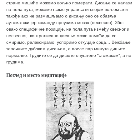
стране мишиће можемо вољно померати. Дисање се налази
на пола пута, можемо њиме управљати својом вољом али
такође ако не размишљамо о дисању оно се обавља
аутоматски јер команду преузима мозак (несвесно). Због
овако специфичне позиције, на пола пута између свесног и
несвесног, контролисано дисање може помоћи да се
смиримо, релаксирамо, успоримо откуцаје срца… Вежбање
започните дубоким дисањем, а после пар минута дишите
нормално. Трудите се да дишете опуштено “стомаком”, а не
грудима.
Поглед и место медитације