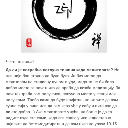
Честа питања?
Да ли је потребна потпуна тишина када медитирате?
Не,
али није баш згодно да буде бука. Ја бих могао да
медитирам на стадиону пуном људи, мада то не би било
добро место за почетника да проба да вежба медитацију. За
почетак треба вам полу-тихо, повучено место у сенци или
полу-тами. Треба вама да буде пријатно, не желите да вам
сунце сија у лице или да вам кева уђе у собу и пита вас да
ли сте добро. :) Ако медитирате у кући, најбоље је да то
радите када сте сами, када сви спавају или једноставно
најавите да ћете медитирати и да вам нико не улази 10-15