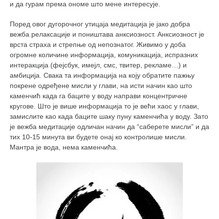
и да гурам према ономе што мене интересује.
Поред овог дугорочног утицаја медитација је јако добра
вежба релаксације и поништава анксиозност. Анксиозност је
врста страха и стрепње од непознатог. Живимо у доба
огромне количине информација, комуникација, испразних
интеракција (фејсбук, имејл, смс, твитер, рекламе…) и
амбиција. Свака та информација на коју обратите пажњу
покрене одређене мисли у глави, на исти начин као што
каменчић када га баците у воду направи концентричне
кругове. Што је више информација то је већи хаос у глави,
замислите као када баците шаку пуну каменчића у воду. Зато
је вежба медитације одличан начин да “саберете мисли” и да
тих 10-15 минута ви будете онај ко контролише мисли.
Мантра је вода, нема каменчића.