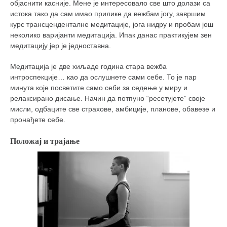
објаснити касније. Мене је интересовало све што долази са
кихон
истока тако да сам имао прилике да вежбам јогу, завршим
курс трансценденталне медитације, јога нидру и пробам још
наиханчи
неколико варијанти медитација. Ипак данас практикујем зен
кушанку
медитацију јер је једноставна.
пасаи
Медитација је две хиљаде година стара вежба
темашивари
интроспекције… као да ослушнете сами себе. То је пар
минута које посветите само себи за седење у миру и
кобудо
релаксирано дисање. Начин да потпуно “ресетујете” своје
мисли, одбаците све страхове, амбиције, планове, обавезе и
нунчаку
пронађете себе.
бо
Положај и трајање
тонфа
саи
тимбеи рочин
тсунами дојо
програм