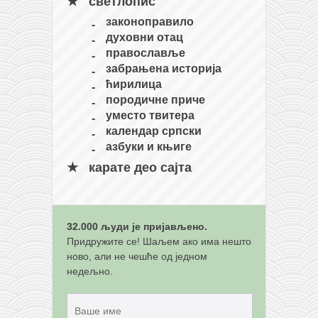
светлопис
законоправило
духовни отац
православље
забрањена историја
ћирилица
породичне приче
уместо твитера
календар српски
азбуки и књиге
карате део сајта
32.000 људи је пријављено.
Придружите се! Шаљем ако има нешто
ново, али не чешће од једном
недељно.