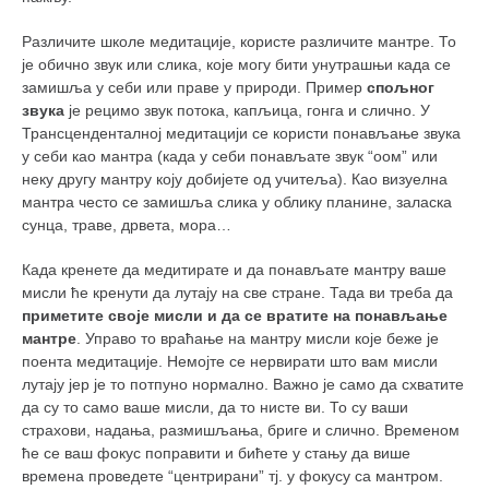
Различите школе медитације, користе различите мантре. То
је обично звук или слика, које могу бити унутрашњи када се
замишља у себи или праве у природи. Пример
спољног
звука
је рецимо звук потока, капљица, гонга и слично.
У
Трансценденталној медитацији се користи понављање звука
у себи као мантра (када у себи понављате звук “оом” или
неку другу мантру коју добијете од учитеља). Као
визуелна
мантра често се замишља слика у облику планине, заласка
сунца, траве, дрвета, мора…
Када кренете да медитирате и да понављате мантру ваше
мисли ће кренути да лутају на све стране. Тада ви треба да
приметите своје мисли и да се вратите на понављање
мантре
. Управо то враћање на мантру мисли које беже је
поента медитације. Немојте се нервирати што вам мисли
лутају јер је то потпуно нормално. Важно је само да схватите
да су то само ваше мисли, да то нисте ви. То су ваши
страхови, надања, размишљања, бриге и слично. Временом
ће се ваш фокус поправити и бићете у стању да више
времена проведете “центрирани” тј. у фокусу са мантром.