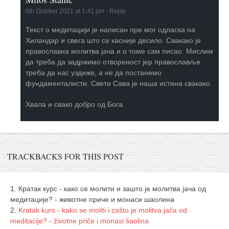
6th October 2021 at 1:41 pm
·
Reply
Текст о медитацији је написан пре мог одласка на
Хиландар и свега што се касније десило. Свакако је
православна молитва јача и о томе сам писао. Мислим
да треба да задржимо отвореност јер православље
треба да нас уздиже, а не да постанемо
фундаменталисти. Свети Сава је наша истина свакако.
Хвала и свако добро од Бога.
TRACKBACKS FOR THIS POST
Кратак курс - како се молити и зашто је молитва јача од
медитације? - животне приче и монаси шаолина
Kratak kurs - kako se moliti i zašto je molitva jača od
meditacije? - životne priče i monasi šaolina