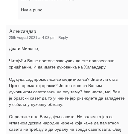
Hvala puno.
Александар
25th August 2021 at 4:08 pm
·
Reply
Драги Милоше,
Читајући Ваше постове закључих да сте православни
хришћанин. И да имате духовника на Хиландару.
Од куда сад промовисање медитирања? Знате ли став
Цркве према тој пракси? Јесте ли се са Вашим
духовником саветовали на ову тему? Ако нисте, мој Вам
је братски савет да то учините јер ризикујете да западнете
у озбиљну духовну обману.
Опростите што Вам дајем савете. Не волим то јер се
углавном држим народне изреке која каже да паметном
савети не требају а да будалу не вреди саветовати. Овај