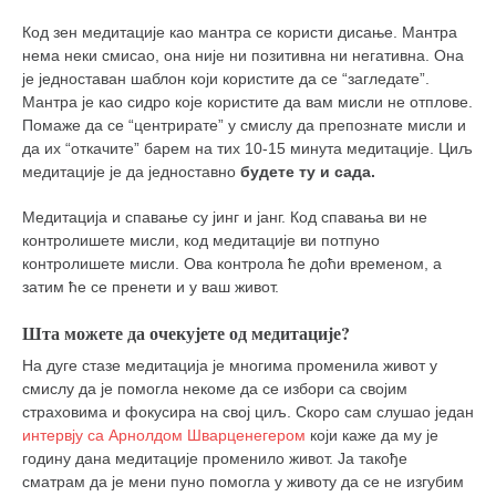
Код зен медитације као мантра се користи дисање. Мантра
нема неки смисао, она није ни позитивна ни негативна. Она
је једноставан шаблон који користите да се “загледате”.
Мантра је као сидро које користите да вам мисли не отплове.
Помаже да се “центрирате” у смислу да препознате мисли и
да их “откачите” барем на тих 10-15 минута медитације. Циљ
медитације је да једноставно
будете ту и сада.
Медитација и спавање су јинг и јанг. Код спавања ви не
контролишете мисли, код медитације ви потпуно
контролишете мисли. Ова контрола ће доћи временом, а
затим ће се пренети и у ваш живот.
Шта можете да очекујете од медитације?
На дуге стазе медитација је многима променила живот у
смислу да је помогла некоме да се избори са својим
страховима и фокусира на свој циљ. Скоро сам слушао један
интервју са Арнолдом Шварценегером
који каже да му је
годину дана медитације променило живот. Ја такође
сматрам да је мени пуно помогла у животу да се не изгубим