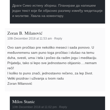
Драги Симо истину збориш. Планирам да напишем
један текст који би објаснио разлику између медитације
и молитве. Хвала на коментару.
Zoran B. Milanović
10th December 2018 at 11:53 am
·
Reply
Ovo sam pročitao pre nekoliko meseci i sada ponovo. U
međuvremenu sam puno toga pročitao i slušao na temu
duha, svesti, uma i tela i počeo da radim jogu i meditaciju.
Prijatelju, tako si lepo sve jednostavno objasnio….nemam
reči!
I koliko to puno znači, jednostavno rečeno, za lep život.
Veliki pozdrav i uživanja u tvom radu
Zoran Milanović
Milos Stanic
10th December 2018 at 11:02 pm
·
Reply