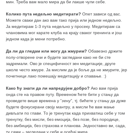
мин. Треба вам мало мира да би лакше чули себе.
Колико пута недељно медитирати?
Опет зависи од вас.
Можете сваки дан ако вам тако прија или једном недељно.
Ја медитирам 1-3 пута недељно у просеку. Медитирам са
члановима мог карате клуба на крају сваког тренинга и још
једном када је мени потребно.
Да ли да гледам или могу да жмурим?
Обавезно држите
полу-отворене очи и будите загледани како не би сте
задремали. Ово је специфичност зен медитације, друге
школе често жмуре. Ја мислим да је боље да не жмурите, јер
почетници лако помешају медитацију и спавање. :)
Како ћу знати да ли напредујем добро?
Ако вам прија
онда сте на правом путу. Временом ћете бити у стању да
проведете више времена у “
зену
”, тј. бићете у стању да дуже
будете фокусирани своју мантру, а мисли ће вам мање
дивљати по глави. То је тренутак када прихватиш себе у том
тренутку, без мисли, без емоција, без позе, без породице,
без амбиција, без страхова и планова. Једноставно ви, сада,
ту сами – загледани у себе и осећај мира.