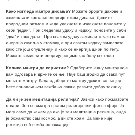
Како изгледа мантра дисања?
Можете бројати дахове и
замишљати кретање енергије током дисања. Дишите
природним ритмом и када удахнете и издахнете поновите у
себи “један”. При следећем удаху и издаху, поновите у себи
“два” и тако даље. При сваком удаху замислите како вам се
енергија скупља у стомаку, а при сваком издаху замислите
како сте још опуштенији и како се енергија шири по телу.
Можете замислити енергију рецимо као белу светлост.
Колико мантри да користим?
Одаберите једну мантру која
вам одговара и држите се ње. Није баш згодно да сваки пут
мењате мантру. Када одаберете мантру држите се ње јер
ћете понављањем вежбања лакше развити добру технику.
Да ли је зен медитација религија?
Зависи како посматрате
ствари. Зен се сматра врстом религије или филозофије. Ја
могу само да кажем да ако је зен медитација религија, онда
је божанство сам космос, а ви сте храм. За мене није
религија већ вежба релаксације.