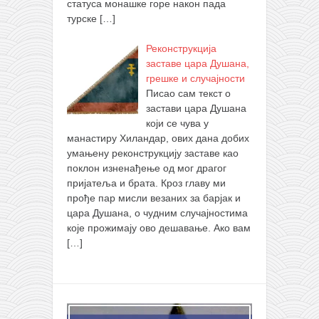
статуса монашке горе након пада
турске
[…]
Реконструкција
заставе цара Душана,
грешке и случајности
Писао сам текст о
застави цара Душана
који се чува у
манастиру Хиландар, ових дана добих
умањену реконструкцију заставе као
поклон изненађење од мог драгог
пријатеља и брата. Кроз главу ми
прође пар мисли везаних за барјак и
цара Душана, о чудним случајностима
које прожимају ово дешавање. Ако вам
[…]