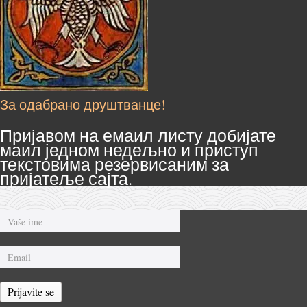
За одабрано друштванце!
Пријавом на емаил листу добијате
маил једном недељно и приступ
текстовима резервисаним за
пријатеље сајта.
Prijavite se