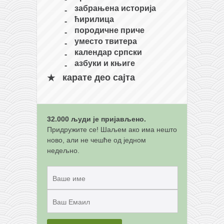
снимци наступа
забрањена историја
галерија клуба
ћирилица
породичне приче
чланарина
уместо твитера
контакт
календар српски
азбуки и књиге
бесплатна е-књига
карате део сајта
термини тренинга
моја прича
моја прича
32.000 људи је пријављено.
Придружите се! Шаљем ако има нешто
фотке
ново, али не чешће од једном
контакт
недељно.