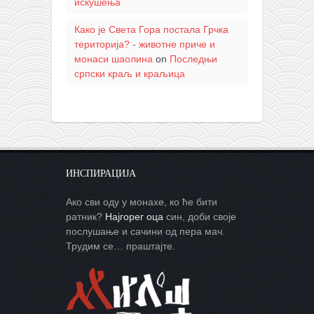
искушења
Како је Света Гора постала Грчка
територија? - животне приче и
монаси шаолина
on
Последњи
српски краљ и краљица
ИНСПИРАЦИЈА
Ако сви оду у монахе, ко ће бити
ратник?
Најгорег оца
син, доби своје
послушање и сачини од пера мач.
Трудим се… праштајте.