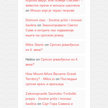
Корона вирус или божији гласник? -
животне приче и монаси шаолина
on
Монах који је терао тигрове
Duhovni otac - životne priče i monasi
šaolina
on
Законоправило Светог
Саве и интриге око најважније
књиге на српском језику
Milos Stanic
on
Српско јеванђеље
из 4. века?
Helios
on
Српско јеванђеље из 4.
века?
How Mount Athos Became Greek
Territory? - Milos.io
on
Последњи
српски краљ и краљица
Zakonopravilo Savinsko-Tvrdoški
prepis - životne priče i monasi
šaolina
on
Сајт Гора Савина и