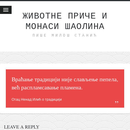
ЖИВОТНЕ ПРИЧЕ И
МОНАСИ ШАОЛИНА
Почетна
ПИШЕ МИЛОШ СТАНИЋ
Животне приче
најновије на блогу
интернет пословање
исхраном до здравља
мој хаику
Враћање традицији није слављење пепела,
моменти и места
већ распламсавање пламена.
бонус садржај
Отац Ненад Илић о традицији
светлопис
законоправило
духовни отац
LEAVE A REPLY