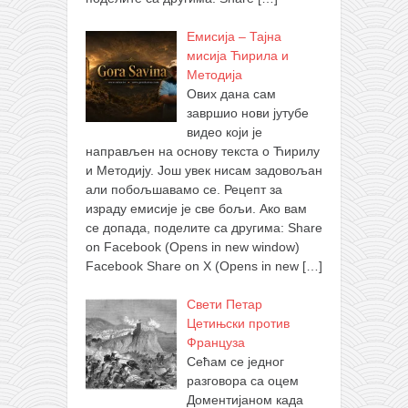
Емисија – Тајна
мисија Ћирила и
Методија
Ових дана сам
завршио нови јутубе
видео који је
направљен на основу текста о Ћирилу
и Методију. Још увек нисам задовољан
али побољшавамо се. Рецепт за
израду емисије је све бољи. Ако вам
се допада, поделите са другима: Share
on Facebook (Opens in new window)
Facebook Share on X (Opens in new
[…]
Свети Петар
Цетињски против
Француза
Сећам се једног
разговора са оцем
Доментијаном када