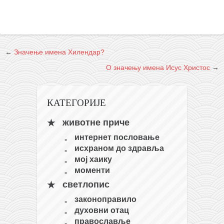
кихон
наиханчи
кушанку
←
Значење имена Хилендар?
пасаи
О значењу имена Исус Христос
→
темашивари
кобудо
КАТЕГОРИЈЕ
нунчаку
животне приче
бо
интернет пословање
тонфа
исхраном до здравља
саи
мој хаику
моменти
тимбеи рочин
светлопис
тсунами дојо
законоправило
програм
духовни отац
православље