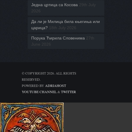
Једна цртица са Косова
29th July
2026
Да ли је Милица била књегиња или
царица?
18th July 2026
Порука Ћирила Словенима
27th
June 2026
© COPYRIGHT 2026. ALL RIGHTS
RESERVED.
POWERED BY
ADRIAHOST
YOUTUBE CHANNEL
&
TWITTER