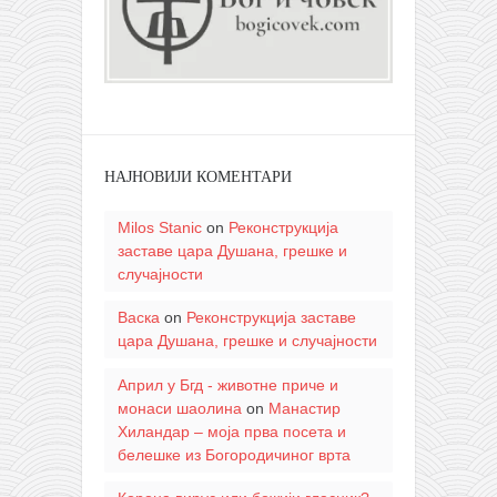
НАЈНОВИЈИ КОМЕНТАРИ
Milos Stanic
on
Реконструкција
заставе цара Душана, грешке и
случајности
Васка
on
Реконструкција заставе
цара Душана, грешке и случајности
Април у Бгд - животне приче и
монаси шаолина
on
Манастир
Хиландар – моја прва посета и
белешке из Богородичиног врта