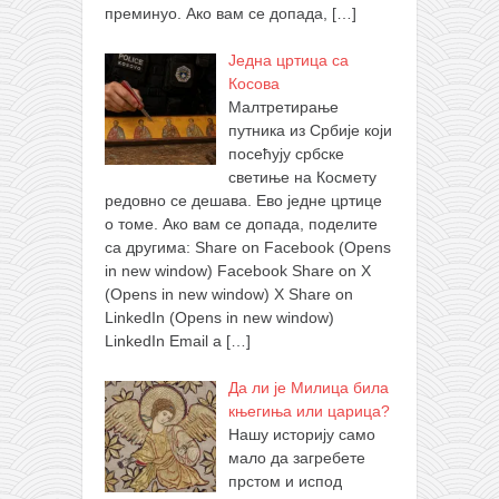
преминуо. Ако вам се допада,
[…]
Једна цртица са
Косова
Малтретирање
путника из Србије који
посећују србске
светиње на Космету
редовно се дешава. Ево једне цртице
о томе. Ако вам се допада, поделите
са другима: Share on Facebook (Opens
in new window) Facebook Share on X
(Opens in new window) X Share on
LinkedIn (Opens in new window)
LinkedIn Email a
[…]
Да ли је Милица била
књегиња или царица?
Нашу историју само
мало да загребете
прстом и испод