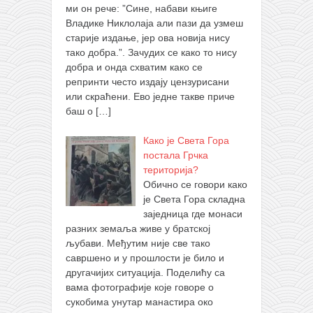
ми он рече: ”Сине, набави књиге
Владике Никлолаја али пази да узмеш
старије издање, јер ова новија нису
тако добра.”. Зачудих се како то нису
добра и онда схватим како се
репринти често издају цензурисани
или скраћени. Ево једне такве приче
баш о
[…]
Како је Света Гора
постала Грчка
територија?
Обично се говори како
је Света Гора складна
заједница где монаси
разних земаља живе у братској
љубави. Међутим није све тако
савршено и у прошлости је било и
другачијих ситуација. Поделићу са
вама фотографије које говоре о
сукобима унутар манастира око