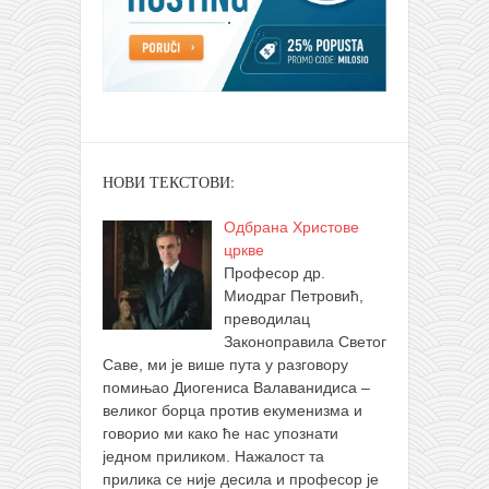
НОВИ ТЕКСТОВИ:
Одбрана Христове
цркве
Професор др.
Миодраг Петровић,
преводилац
Законоправила Светог
Саве, ми је више пута у разговору
помињао Диогениса Валаванидиса –
великог борца против екуменизма и
говорио ми како ће нас упознати
једном приликом. Нажалост та
прилика се није десила и професор је