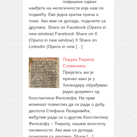
површине одмах
наиђете на нелогичности које нам се
подмећу. Ево једна кратка прича о
томе. Ако вам се допада, поделите са
другима: Share on Facebook (Opens in
new window) Facebook Share on X
(Opens in new window) X Share on
LinkedIn (Opens in new
[…]
Порука Ћирила
Словенима
Пријатељ ми је
причао како је у
Хилендару обрађивао
један документ од
Константина Филозофа. На први
моменат помислих да се ради о добу
деспота Стефана Лазаревића,
међутим ради се о другом Константину
Филозофу – Ћирилу, нашем апостолу
писмености. Ако вам се допада,
поделите са другима: Share
[…]