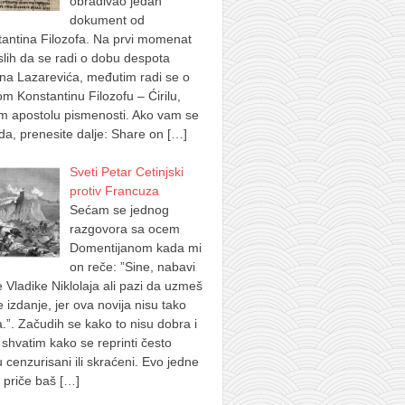
obrađivao jedan
dokument od
antina Filozofa. Na prvi momenat
lih da se radi o dobu despota
na Lazarevića, međutim radi se o
m Konstantinu Filozofu – Ćirilu,
m apostolu pismenosti. Ako vam se
a, prenesite dalje: Share on
[…]
Sveti Petar Cetinjski
protiv Francuza
Sećam se jednog
razgovora sa ocem
Domentijanom kada mi
on reče: ”Sine, nabavi
e Vladike Niklolaja ali pazi da uzmeš
je izdanje, jer ova novija nisu tako
.”. Začudih se kako to nisu dobra i
shvatim kako se reprinti često
u cenzurisani ili skraćeni. Evo jedne
 priče baš
[…]