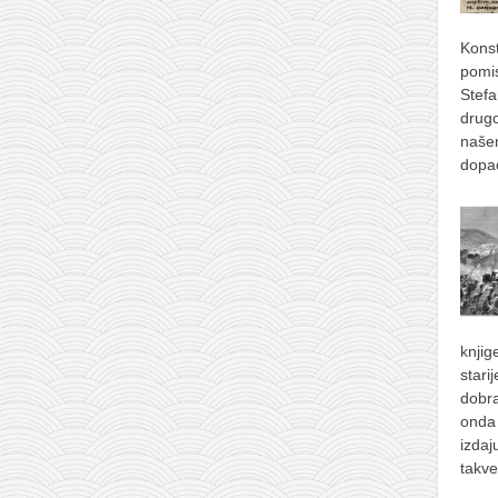
Konst
pomis
Stefa
drugo
naše
dopad
knjig
stari
dobra
onda 
izdaj
takve