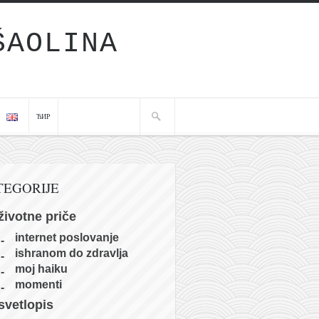
ŠAOLINA
ЋИР
TEGORIJE
životne priče
internet poslovanje
ishranom do zdravlja
moj haiku
momenti
svetlopis