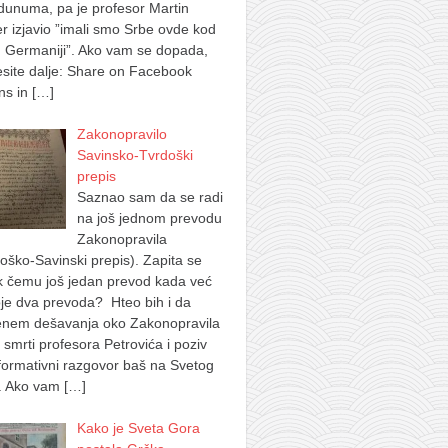
dunuma, pa je profesor Martin
 izjavio ”imali smo Srbe ovde kod
 Germaniji”. Ako vam se dopada,
site dalje: Share on Facebook
ns in
[…]
Zakonopravilo
Savinsko-Tvrdoški
prepis
Saznao sam da se radi
na još jednom prevodu
Zakonopravila
oško-Savinski prepis). Zapita se
k čemu još jedan prevod kada već
je dva prevoda? Hteo bih i da
nem dešavanja oko Zakonopravila
 smrti profesora Petrovića i poziv
formativni razgovor baš na Svetog
. Ako vam
[…]
Kako je Sveta Gora