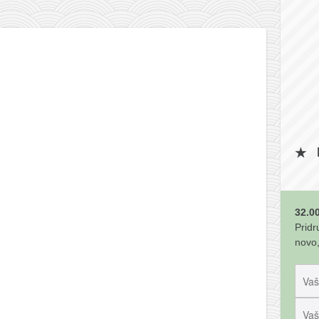
32.00
Pridr
novo,