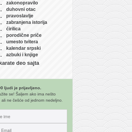
zakonopravilo
duhovni otac
pravoslavlje
zabranjena istorija
ćirilica
porodične priče
umesto tvitera
kalendar srpski
azbuki i knjige
karate deo sajta
0 ljudi je prijavljeno.
užite se! Šaljem ako ima nešto
 ali ne češće od jednom nedeljno.