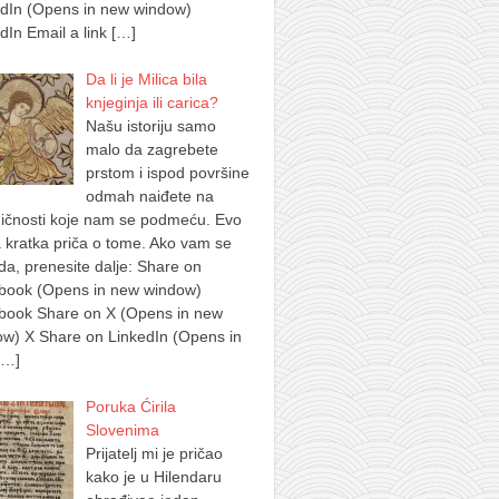
edIn (Opens in new window)
dIn Email a link
[…]
Da li je Milica bila
knjeginja ili carica?
Našu istoriju samo
malo da zagrebete
prstom i ispod površine
odmah naiđete na
ičnosti koje nam se podmeću. Evo
 kratka priča o tome. Ako vam se
a, prenesite dalje: Share on
book (Opens in new window)
book Share on X (Opens in new
w) X Share on LinkedIn (Opens in
[…]
Poruka Ćirila
Slovenima
Prijatelj mi je pričao
kako je u Hilendaru