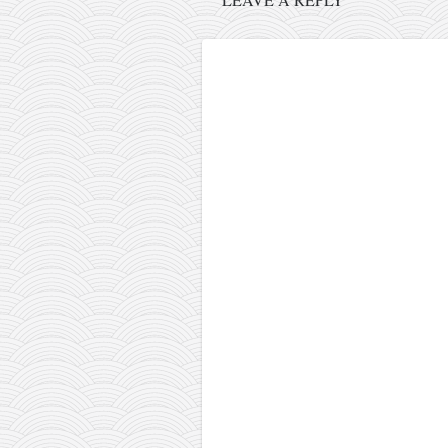
pravoslavlje
zabranjena istorija
ćirilica
porodične priče
umesto tvitera
kalendar srpski
azbuki i knjige
Okinava karate
najnovije na blogu
moje beleške
istorija karatea
bubishi
karate
kihon