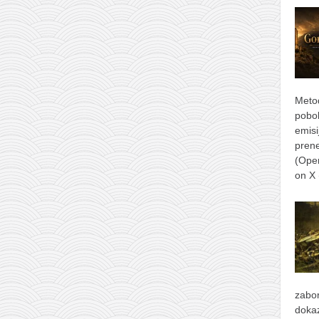
Metod
pobol
emisi
prene
(Ope
on X
zabor
dokaz