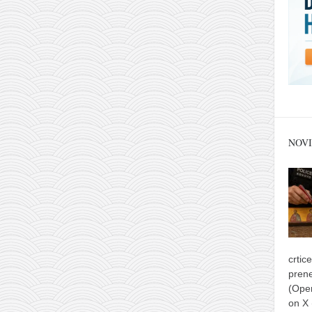
NOVI
crtic
prene
(Ope
on X