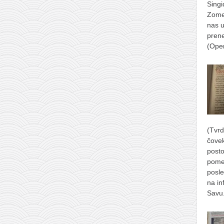
Singi
Zomer
nas u
prene
(Ope
(Tvrd
čove
posto
pome
posle
na in
Savu