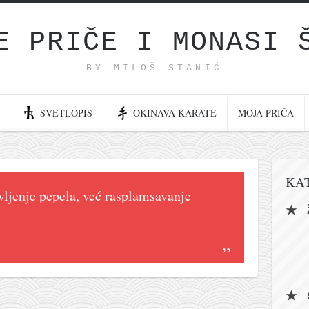
E PRIČE I MONASI 
BY MILOŠ STANIĆ
SVETLOPIS
OKINAVA KARATE
MOJA PRIČA
KA
avljenje pepela, već rasplamsavanje