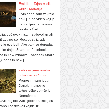
Emisija – Tajna misija
Ćirila i Metodija
Ovih dana sam završio
novi jutube video koji je
napravljen na osnovu
teksta o Ćirilu i
iju. Još uvek nisam zadovoljan ali
jšavamo se. Recept za izradu
je je sve bolji. Ako vam se dopada,
site dalje: Share on Facebook
ns in new window) Facebook Share
 (Opens in new
[…]
Zaboravljena rimska
bitka i jedan Srbin
Prenosim vam jedan
članak i najnovije
arheološko otkriće iz
Nemačke o
avljenoj bici 235. godine u kojoj su
ano učestvovali vojnici iz