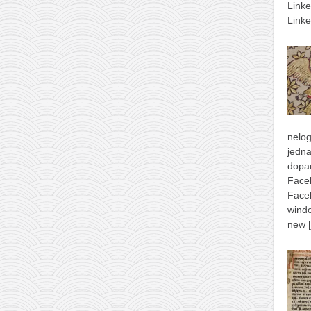
Link
Linke
nelog
jedna
dopad
Face
Face
windo
new