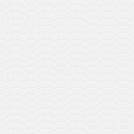
galerija kluba
članarina
kontakt
besplatna e-knjiga
termini treninga
moja priča
moja priča
fotke
kontakt
Ћир