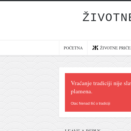
ŽIVOTN
Početna
Životne priče
najnovije na blogu
POČETNA
ŽIVOTNE PRIČE
internet poslovanje
ishranom do zdravlja
moj haiku
Vraćanje tradiciji nije sl
momenti i mesta
plamena.
bonus sadržaj
Svetlopis
Otac Nenad Ilić o tradiciji
zakonopravilo
duhovni otac
LEAVE A REPLY