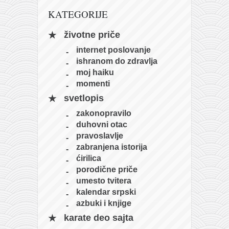
naihanchi
KATEGORIJE
kushanku
životne priče
passai
internet poslovanje
temashiwari
ishranom do zdravlja
moj haiku
kobudo
momenti
nunchaku
svetlopis
bo
zakonopravilo
duhovni otac
tonfa
pravoslavlje
sai
zabranjena istorija
ćirilica
timbei rochin
porodične priče
tsunami dojo
umesto tvitera
kalendar srpski
program
azbuki i knjige
snimci nastupa
karate deo sajta