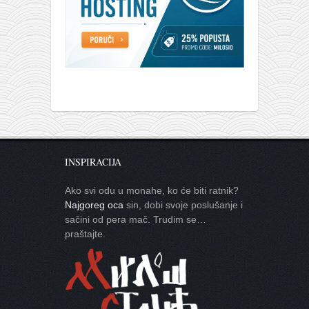
INSPIRACIJA
Ako svi odu u monahe, ko će biti ratnik?
Najgoreg oca
sin, dobi svoje poslušanje i
sačini od pera mač. Trudim se…
praštajte.