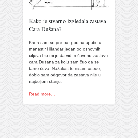
pravoslavlje
zabranjena istorija
Kako je stvarno izgledala zastava
ćirilica
Cara Dušana?
porodične priče
umesto tvitera
Kada sam se pre par godina uputio u
manastir Hilandar jedan od osnovnih
kalendar srpski
ciljeva bio mi je da vidim čuvenu zastavu
cara Dušana za koju sam čuo da se
azbuki i knjige
tamo čuva. Nažalost to nisam uspeo,
Okinava karate
dobio sam odgovor da zastava nije u
najboljem stanju.
najnovije na blogu
moje beleške
Read more…
istorija karatea
bubishi
karate
kihon