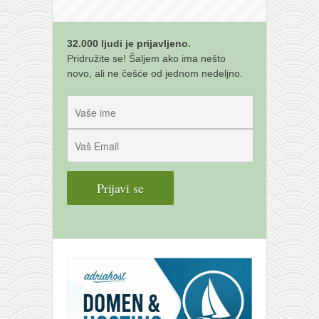
galerija kluba
članarina
32.000 ljudi je prijavljeno.
kontakt
Pridružite se! Šaljem ako ima nešto
besplatna e-knjiga
novo, ali ne češće od jednom nedeljno.
termini treninga
moja priča
moja priča
fotke
kontakt
Ћир