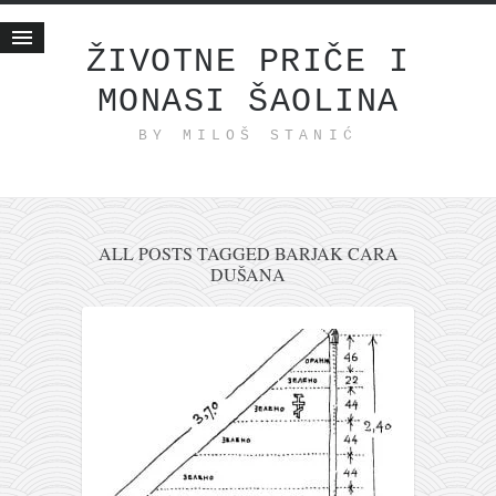
ŽIVOTNE PRIČE I
MONASI ŠAOLINA
Početna
BY MILOŠ STANIĆ
Životne priče
najnovije na blogu
internet poslovanje
ishranom do zdravlja
ALL POSTS TAGGED BARJAK CARA
DUŠANA
moj haiku
momenti i mesta
bonus sadržaj
Svetlopis
zakonopravilo
duhovni otac