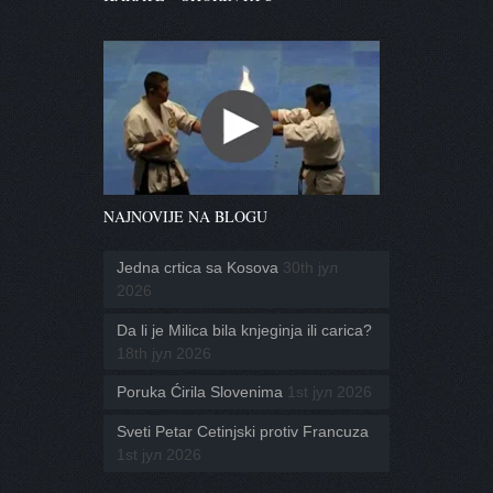
NAJNOVIJE NA BLOGU
Jedna crtica sa Kosova
30th јул
2026
Da li je Milica bila knjeginja ili carica?
18th јул 2026
Poruka Ćirila Slovenima
1st јул 2026
Sveti Petar Cetinjski protiv Francuza
1st јул 2026