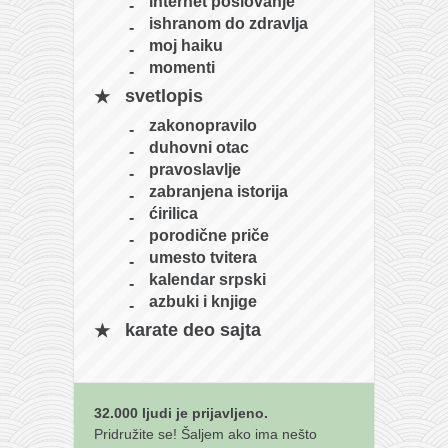
internet poslovanje
naihanchi
ishranom do zdravlja
moj haiku
kushanku
momenti
passai
svetlopis
temashiwari
zakonopravilo
duhovni otac
kobudo
pravoslavlje
nunchaku
zabranjena istorija
ćirilica
bo
porodične priče
tonfa
umesto tvitera
kalendar srpski
sai
azbuki i knjige
timbei rochin
karate deo sajta
tsunami dojo
program
32.000 ljudi je prijavljeno.
snimci nastupa
Pridružite se! Šaljem ako ima nešto