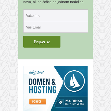
galerija kluba
novo, ali ne češće od jednom nedeljno.
članarina
kontakt
besplatna e-knjiga
termini treninga
moja priča
moja priča
fotke
kontakt
Ћир