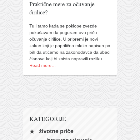
pravoslavlje
Praktične mere za očuvanje
ćirilice?
zabranjena istorija
ćirilica
Tu i tamo kada se poklope zvezde
porodične priče
pokušavam da poguram ovu priču
očuvanja ćirilice. U pripremi je novi
umesto tvitera
zakon koji je poprilično mlako napisan pa
bih da utičemo na zakonodavca da ubaci
kalendar srpski
članove koji bi zaista napravili razliku.
azbuki i knjige
Read more…
Okinava karate
najnovije na blogu
moje beleške
istorija karatea
bubishi
KATEGORIJE
karate
životne priče
kihon