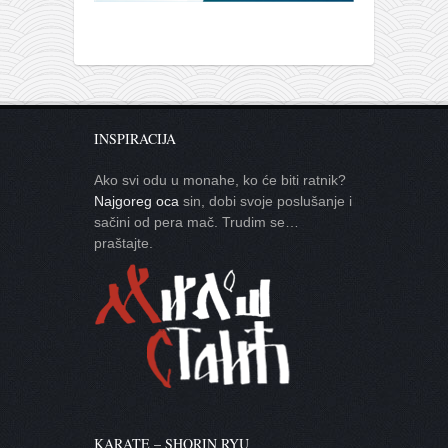
INSPIRACIJA
Ako svi odu u monahe, ko će biti ratnik?
Najgoreg oca
sin, dobi svoje poslušanje i
sačini od pera mač. Trudim se…
praštajte.
KARATE – SHORIN RYU