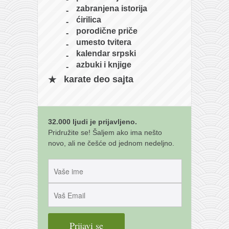
galerija kluba
zabranjena istorija
članarina
ćirilica
porodične priče
kontakt
umesto tvitera
besplatna e-knjiga
kalendar srpski
azbuki i knjige
termini treninga
karate deo sajta
moja priča
moja priča
fotke
32.000 ljudi je prijavljeno.
Pridružite se! Šaljem ako ima nešto
kontakt
novo, ali ne češće od jednom nedeljno.
Ћир