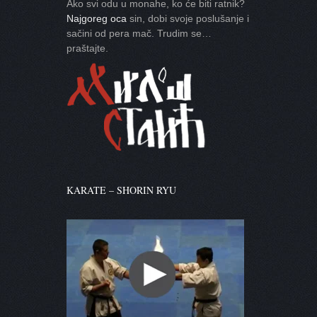
Ako svi odu u monahe, ko će biti ratnik?
Najgoreg oca
sin, dobi svoje poslušanje i
sačini od pera mač. Trudim se…
praštajte.
KARATE – SHORIN RYU