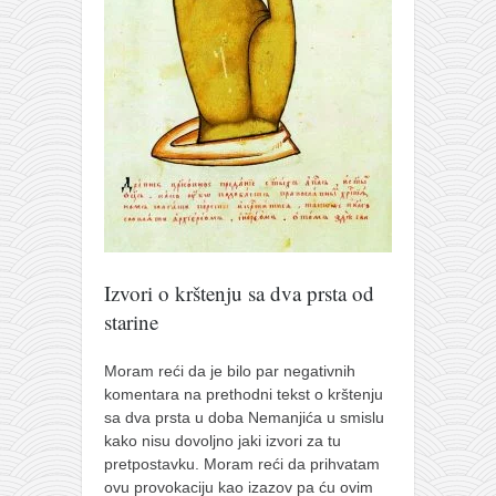
pravoslavlje
zabranjena istorija
ćirilica
porodične priče
umesto tvitera
kalendar srpski
azbuki i knjige
Okinava karate
Izvori o krštenju sa dva prsta od
najnovije na blogu
starine
moje beleške
istorija karatea
Moram reći da je bilo par negativnih
komentara na prethodni tekst o krštenju
bubishi
sa dva prsta u doba Nemanjića u smislu
kako nisu dovoljno jaki izvori za tu
karate
pretpostavku. Moram reći da prihvatam
kihon
ovu provokaciju kao izazov pa ću ovim