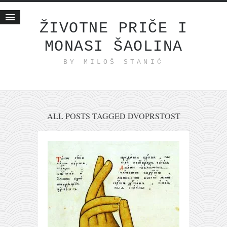
ŽIVOTNE PRIČE I
MONASI ŠAOLINA
Početna
BY MILOŠ STANIĆ
Životne priče
najnovije na blogu
internet poslovanje
ishranom do zdravlja
ALL POSTS TAGGED DVOPRSTOST
moj haiku
momenti i mesta
bonus sadržaj
Svetlopis
zakonopravilo
duhovni otac