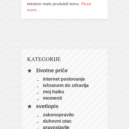
tekstom malo produbiti temu.
Read
naihanchi
more…
kushanku
passai
temashiwari
kobudo
nunchaku
KATEGORIJE
bo
životne priče
tonfa
internet poslovanje
sai
ishranom do zdravlja
timbei rochin
moj haiku
momenti
tsunami dojo
svetlopis
program
zakonopravilo
snimci nastupa
duhovni otac
pravoslavlje