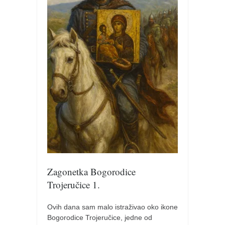
galerija kluba
članarina
kontakt
besplatna e-knjiga
termini treninga
moja priča
moja priča
fotke
kontakt
Ћир
Zagonetka Bogorodice
Trojeručice 1.
Ovih dana sam malo istraživao oko ikone
Bogorodice Trojeručice, jedne od