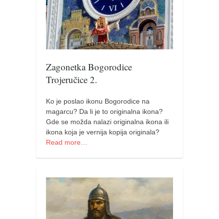
naihanchi
kushanku
passai
temashiwari
Zagonetka Bogorodice
kobudo
Trojeručice 2.
nunchaku
Ko je poslao ikonu Bogorodice na
bo
magarcu? Da li je to originalna ikona?
tonfa
Gde se možda nalazi originalna ikona ili
ikona koja je vernija kopija originala?
sai
Read more…
timbei rochin
tsunami dojo
program
snimci nastupa