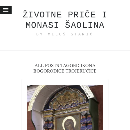
ŽIVOTNE PRIČE I
MONASI ŠAOLINA
Početna
BY MILOŠ STANIĆ
Životne priče
najnovije na blogu
internet poslovanje
ishranom do zdravlja
ALL POSTS TAGGED IKONA
BOGORODICE TROJERUČICE
moj haiku
momenti i mesta
bonus sadržaj
Svetlopis
zakonopravilo
duhovni otac