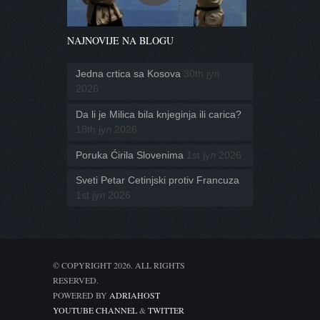
NAJNOVIJE NA BLOGU
Jedna crtica sa Kosova
30th јул
2026
Da li je Milica bila knjeginja ili carica?
18th јул 2026
Poruka Ćirila Slovenima
1st јул 2026
Sveti Petar Cetinjski protiv Francuza
1st јул 2026
© COPYRIGHT 2026. ALL RIGHTS
RESERVED.
POWERED BY
ADRIAHOST
YOUTUBE CHANNEL
&
TWITTER