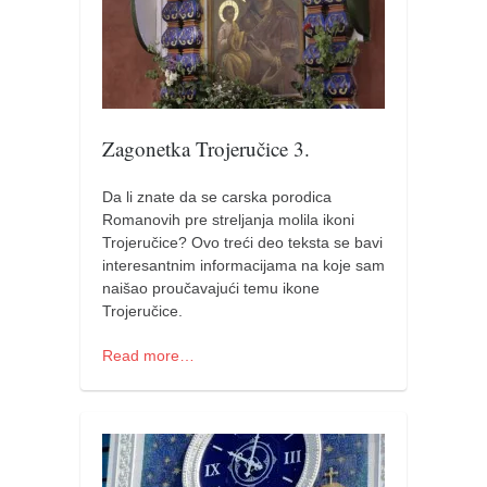
pravoslavlje
zabranjena istorija
ćirilica
porodične priče
Zagonetka Trojeručice 3.
umesto tvitera
kalendar srpski
Da li znate da se carska porodica
Romanovih pre streljanja molila ikoni
azbuki i knjige
Trojeručice? Ovo treći deo teksta se bavi
Okinava karate
interesantnim informacijama na koje sam
naišao proučavajući temu ikone
najnovije na blogu
Trojeručice.
moje beleške
Read more…
istorija karatea
bubishi
karate
kihon