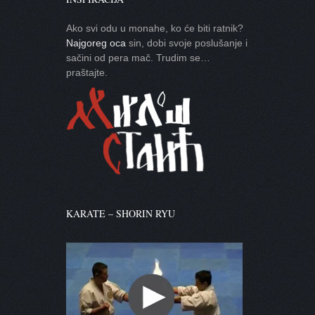
Ako svi odu u monahe, ko će biti ratnik?
Najgoreg oca
sin, dobi svoje poslušanje i
sačini od pera mač. Trudim se…
praštajte.
KARATE – SHORIN RYU