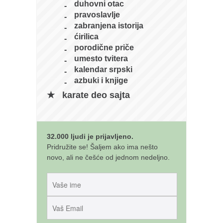
duhovni otac
pravoslavlje
zabranjena istorija
ćirilica
porodične priče
umesto tvitera
kalendar srpski
azbuki i knjige
karate deo sajta
32.000 ljudi je prijavljeno.
Pridružite se! Šaljem ako ima nešto
novo, ali ne češće od jednom nedeljno.