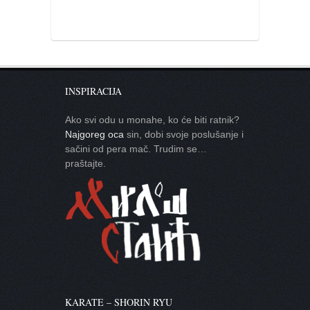
INSPIRACIJA
Ako svi odu u monahe, ko će biti ratnik?
Najgoreg oca
sin, dobi svoje poslušanje i
sačini od pera mač. Trudim se…
praštajte.
KARATE – SHORIN RYU