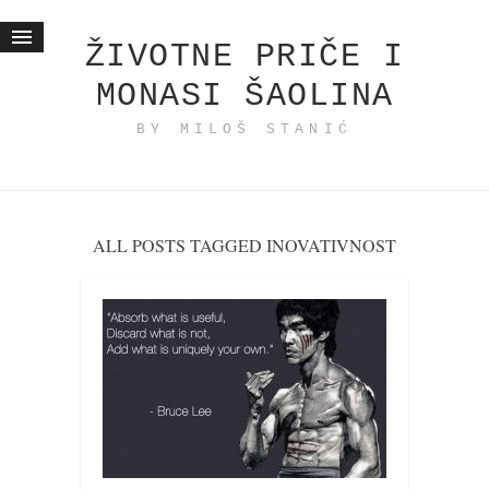
ŽIVOTNE PRIČE I
MONASI ŠAOLINA
Početna
BY MILOŠ STANIĆ
Životne priče
najnovije na blogu
internet poslovanje
ishranom do zdravlja
ALL POSTS TAGGED INOVATIVNOST
moj haiku
momenti i mesta
bonus sadržaj
Svetlopis
zakonopravilo
duhovni otac