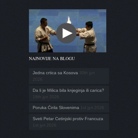
NAJNOVIJE NA BLOGU
Jedna crtica sa Kosova
30th јул
2026
Da li je Milica bila knjeginja ili carica?
18th јул 2026
Poruka Ćirila Slovenima
1st јул 2026
Sveti Petar Cetinjski protiv Francuza
1st јул 2026