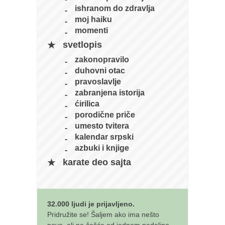
ishranom do zdravlja
naihanchi
moj haiku
kushanku
momenti
passai
svetlopis
temashiwari
zakonopravilo
duhovni otac
kobudo
pravoslavlje
nunchaku
zabranjena istorija
ćirilica
bo
porodične priče
tonfa
umesto tvitera
kalendar srpski
sai
azbuki i knjige
timbei rochin
karate deo sajta
tsunami dojo
program
32.000 ljudi je prijavljeno.
snimci nastupa
Pridružite se! Šaljem ako ima nešto