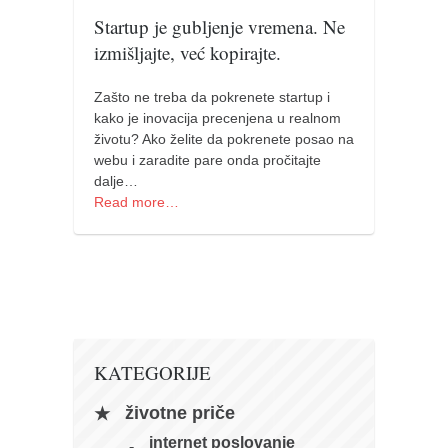
pravoslavlje
Startup je gubljenje vremena. Ne
zabranjena istorija
izmišljajte, već kopirajte.
ćirilica
Zašto ne treba da pokrenete startup i
porodične priče
kako je inovacija precenjena u realnom
umesto tvitera
životu? Ako želite da pokrenete posao na
webu i zaradite pare onda pročitajte
kalendar srpski
dalje…
Read more…
azbuki i knjige
Okinava karate
najnovije na blogu
moje beleške
istorija karatea
bubishi
KATEGORIJE
karate
životne priče
kihon
internet poslovanje