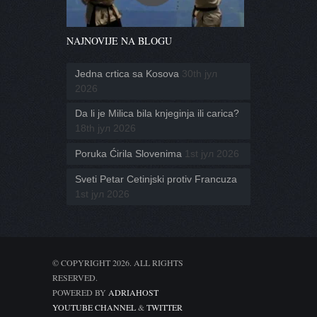
NAJNOVIJE NA BLOGU
Jedna crtica sa Kosova
30th јул
2026
Da li je Milica bila knjeginja ili carica?
18th јул 2026
Poruka Ćirila Slovenima
1st јул 2026
Sveti Petar Cetinjski protiv Francuza
1st јул 2026
© COPYRIGHT 2026. ALL RIGHTS
RESERVED.
POWERED BY
ADRIAHOST
YOUTUBE CHANNEL
&
TWITTER