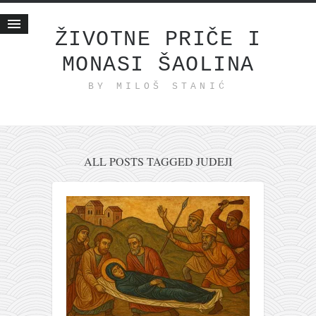
ŽIVOTNE PRIČE I
MONASI ŠAOLINA
Početna
BY MILOŠ STANIĆ
Životne priče
najnovije na blogu
internet poslovanje
ishranom do zdravlja
ALL POSTS TAGGED JUDEJI
moj haiku
momenti i mesta
bonus sadržaj
Svetlopis
zakonopravilo
duhovni otac