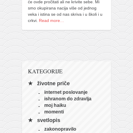
galerija kluba
će ovde pročitati ali ne krivite sebe. Mi
smo okupirana nacija više od jednog
članarina
veka i istina se od nas skriva i u školi i u
kontakt
crkvi.
Read more…
besplatna e-knjiga
termini treninga
moja priča
moja priča
fotke
KATEGORIJE
kontakt
životne priče
Ћир
internet poslovanje
ishranom do zdravlja
moj haiku
momenti
svetlopis
zakonopravilo