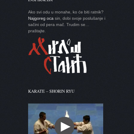
Ako svi odu u monahe, ko će biti ratnik?
Najgoreg oca
sin, dobi svoje poslušanje i
sačini od pera mač. Trudim se…
praštajte.
KARATE – SHORIN RYU