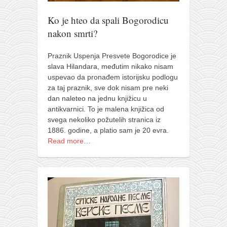
pravoslavlje
Ko je hteo da spali Bogorodicu
zabranjena istorija
nakon smrti?
ćirilica
porodične priče
Praznik Uspenja Presvete Bogorodice je
slava Hilandara, međutim nikako nisam
umesto tvitera
uspevao da pronađem istorijsku podlogu
kalendar srpski
za taj praznik, sve dok nisam pre neki
dan naleteo na jednu knjižicu u
azbuki i knjige
antikvarnici. To je malena knjižica od
svega nekoliko požutelih stranica iz
Okinava karate
1886. godine, a platio sam je 20 evra.
najnovije na blogu
Read more…
moje beleške
istorija karatea
bubishi
karate
kihon