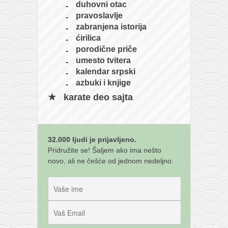
duhovni otac
pravoslavlje
zabranjena istorija
ćirilica
porodične priče
umesto tvitera
kalendar srpski
azbuki i knjige
karate deo sajta
32.000 ljudi je prijavljeno.
Pridružite se! Šaljem ako ima nešto
novo, ali ne češće od jednom nedeljno.