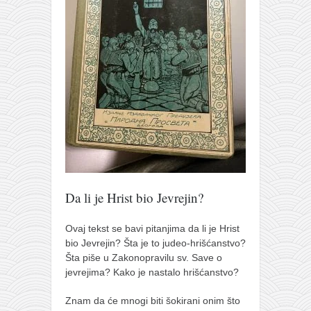
naihanchi
kushanku
passai
temashiwari
kobudo
nunchaku
bo
tonfa
Da li je Hrist bio Jevrejin?
sai
timbei rochin
Ovaj tekst se bavi pitanjima da li je Hrist
tsunami dojo
bio Jevrejin? Šta je to judeo-hrišćanstvo?
Šta piše u Zakonopravilu sv. Save o
program
jevrejima? Kako je nastalo hrišćanstvo?
snimci nastupa
Znam da će mnogi biti šokirani onim što