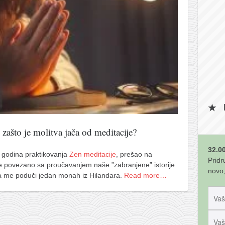
 zašto je molitva jača od meditacije?
32.00
godina praktikovanja
Zen meditacije
, prešao na
Pridr
e povezano sa proučavanjem naše ”zabranjene” istorije
novo,
 da me poduči jedan monah iz Hilandara.
Read more…