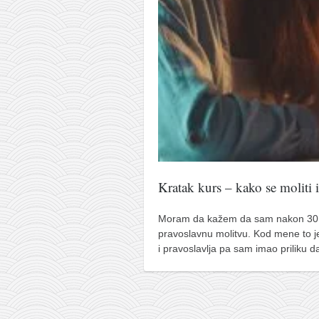
pravoslavlje
zabranjena istorija
ćirilica
porodične priče
umesto tvitera
kalendar srpski
azbuki i knjige
Okinava karate
Kratak kurs – kako se moliti i
najnovije na blogu
moje beleške
Moram da kažem da sam nakon 30 
pravoslavnu molitvu. Kod mene to j
istorija karatea
i pravoslavlja pa sam imao priliku
bubishi
karate
kihon