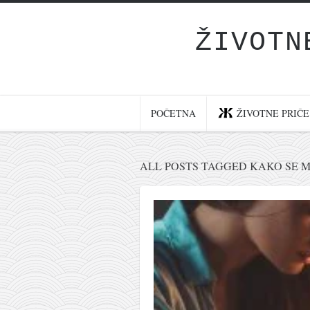
ŽIVOTN
Početna
Životne priče
najnovije na blogu
POČETNA
ŽIVOTNE PRIČE
internet poslovanje
ishranom do zdravlja
ALL POSTS TAGGED KAKO SE M
moj haiku
momenti i mesta
bonus sadržaj
Svetlopis
zakonopravilo
duhovni otac