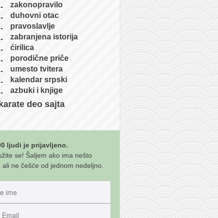
zakonopravilo
duhovni otac
pravoslavlje
zabranjena istorija
ćirilica
porodične priče
umesto tvitera
kalendar srpski
azbuki i knjige
karate deo sajta
0 ljudi je prijavljeno.
užite se! Šaljem ako ima nešto
 ali ne češće od jednom nedeljno.