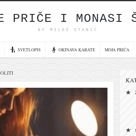
E PRIČE I MONASI 
BY MILOŠ STANIĆ
SVETLOPIS
OKINAVA KARATE
MOJA PRIČA
OLITI
KA