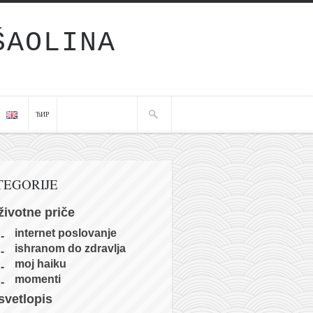
ŠAOLINA
ЋИР
TEGORIJE
životne priče
internet poslovanje
ishranom do zdravlja
moj haiku
momenti
svetlopis