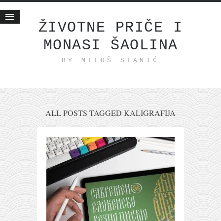
ŽIVOTNE PRIČE I
MONASI ŠAOLINA
Početna
BY MILOŠ STANIĆ
Životne priče
najnovije na blogu
internet poslovanje
ishranom do zdravlja
ALL POSTS TAGGED KALIGRAFIJA
moj haiku
momenti i mesta
bonus sadržaj
Svetlopis
zakonopravilo
duhovni otac