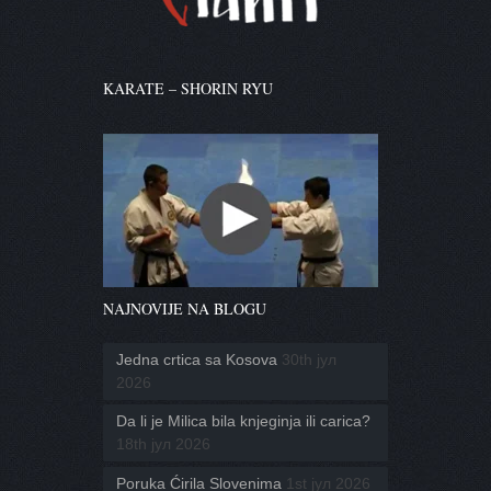
KARATE – SHORIN RYU
NAJNOVIJE NA BLOGU
Jedna crtica sa Kosova
30th јул
2026
Da li je Milica bila knjeginja ili carica?
18th јул 2026
Poruka Ćirila Slovenima
1st јул 2026