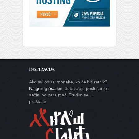
INSPIRACIJA
Ako svi odu u monahe, ko će biti ratnik?
Najgoreg oca
sin, dobi svoje poslušanje i
sačini od pera mač. Trudim se…
praštajte.