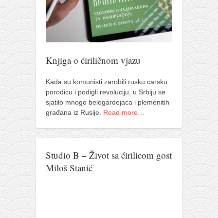
pravoslavlje
zabranjena istorija
ćirilica
porodične priče
Knjiga o ćiriličnom vjazu
umesto tvitera
Kada su komunisti zarobili rusku carsku
kalendar srpski
porodicu i podigli revoluciju, u Srbiju se
azbuki i knjige
sjatilo mnogo belogardejaca i plemenitih
građana iz Rusije.
Read more…
Okinava karate
najnovije na blogu
moje beleške
Studio B – Život sa ćirilicom gost
istorija karatea
Miloš Stanić
bubishi
karate
kihon