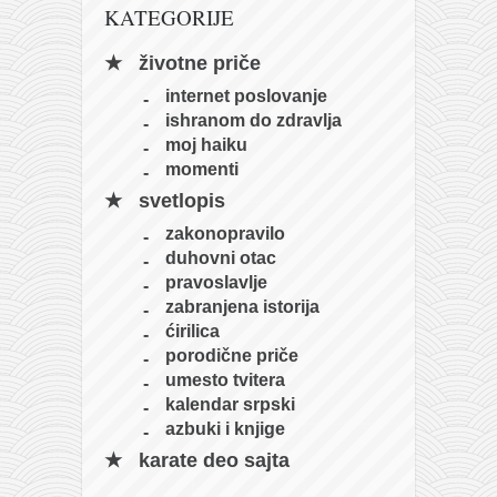
galerija kluba
KATEGORIJE
članarina
životne priče
kontakt
internet poslovanje
besplatna e-knjiga
ishranom do zdravlja
moj haiku
termini treninga
momenti
moja priča
svetlopis
moja priča
zakonopravilo
fotke
duhovni otac
pravoslavlje
kontakt
zabranjena istorija
ćirilica
Ћир
porodične priče
umesto tvitera
kalendar srpski
azbuki i knjige
karate deo sajta