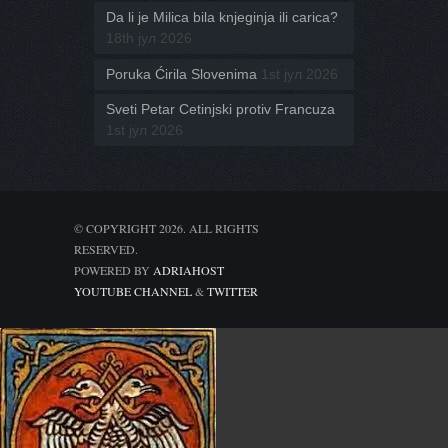
Da li je Milica bila knjeginja ili carica?
18th јул 2026
Poruka Ćirila Slovenima
1st јул 2026
Sveti Petar Cetinjski protiv Francuza
1st јул 2026
© COPYRIGHT 2026. ALL RIGHTS
RESERVED.
POWERED BY
ADRIAHOST
YOUTUBE CHANNEL
&
TWITTER