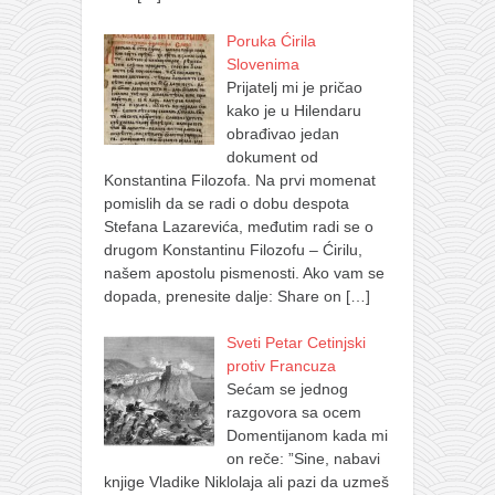
Poruka Ćirila
Slovenima
Prijatelj mi je pričao
kako je u Hilendaru
obrađivao jedan
dokument od
Konstantina Filozofa. Na prvi momenat
pomislih da se radi o dobu despota
Stefana Lazarevića, međutim radi se o
drugom Konstantinu Filozofu – Ćirilu,
našem apostolu pismenosti. Ako vam se
dopada, prenesite dalje: Share on
[…]
Sveti Petar Cetinjski
protiv Francuza
Sećam se jednog
razgovora sa ocem
Domentijanom kada mi
on reče: ”Sine, nabavi
knjige Vladike Niklolaja ali pazi da uzmeš