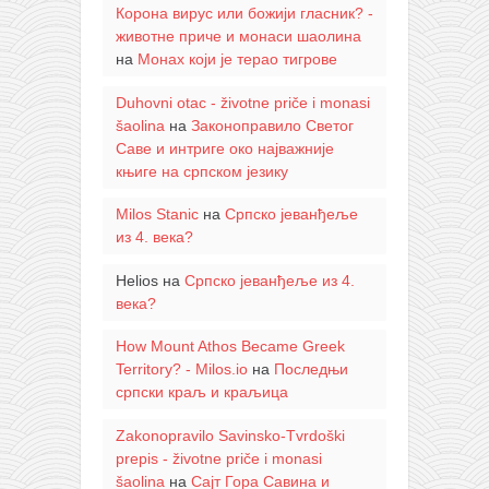
Корона вирус или божији гласник? -
животне приче и монаси шаолина
на
Монах који је терао тигрове
Duhovni otac - životne priče i monasi
šaolina
на
Законоправило Светог
Саве и интриге око најважније
књиге на српском језику
Milos Stanic
на
Српско јеванђеље
из 4. века?
Helios
на
Српско јеванђеље из 4.
века?
How Mount Athos Became Greek
Territory? - Milos.io
на
Последњи
српски краљ и краљица
Zakonopravilo Savinsko-Tvrdoški
prepis - životne priče i monasi
šaolina
на
Сајт Гора Савина и