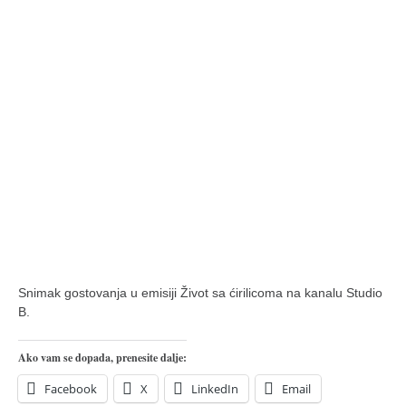
pravoslavlje
zabranjena istorija
ćirilica
porodične priče
umesto tvitera
kalendar srpski
azbuki i knjige
Okinava karate
najnovije na blogu
moje beleške
Snimak gostovanja u emisiji Život sa ćirilicoma na kanalu Studio
istorija karatea
B.
bubishi
Ako vam se dopada, prenesite dalje:
karate
Facebook
X
LinkedIn
Email
kihon