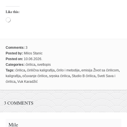
naihanchi
Like this:
kushanku
Loading…
passai
temashiwari
kobudo
Comments:
3
nunchaku
Posted by:
Milos Stanic
Posted on:
10.06.2026.
bo
Categories:
ćirilica
,
svetlopis
Tags:
ćirilica
,
ćirilična kaligrafija
,
ćirilo i metodije
,
emisija Život sa ćirilicom
,
tonfa
kaligrafija
,
očuvanje ćirilice
,
srpska ćirilica
,
Studio B ćirilica
,
Sveti Sava i
sai
ćirilica
,
Vuk Karadžić
timbei rochin
tsunami dojo
3 COMMENTS
program
snimci nastupa
Mile