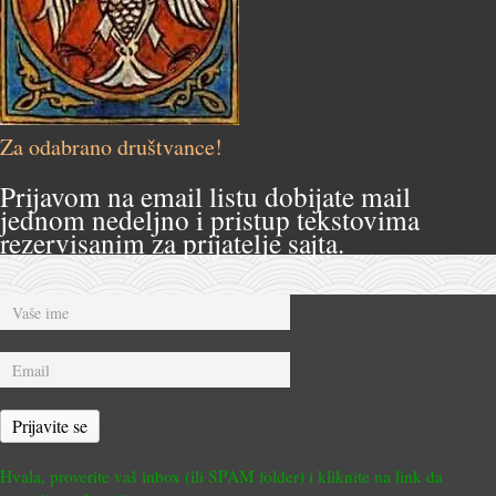
Za odabrano društvance!
Prijavom na email listu dobijate mail
jednom nedeljno i pristup tekstovima
rezervisanim za prijatelje sajta.
Prijavite se
Hvala, proverite vaš inbox (ili SPAM folder) i kliknite na link da