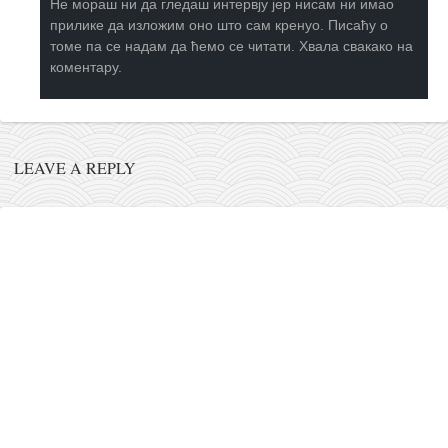
Не мораш ни да гледаш интервју јер нисам ни имао
прилике да изложим оно што сам кренуо. Писаћу о
томе па се надам да ћемо се читати. Хвала свакако на
коментару.
LEAVE A REPLY