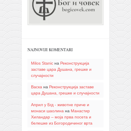
NAJNOVIJI KOMENTARI
Milos Stanic
на
Реконструкција
заставе цара Душана, грешке и
случајности
Васка
на
Реконструкција заставе
цара Душана, грешке и случајности
Април у Бгд - животне приче и
монаси шаолина
на
Манастир
Хиландар – моја прва посета и
белешке из Богородичиног врта