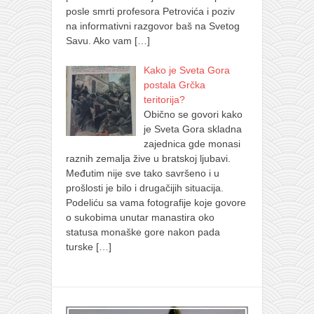
posle smrti profesora Petrovića i poziv
na informativni razgovor baš na Svetog
Savu. Ako vam
[…]
Kako je Sveta Gora
postala Grčka
teritorija?
Obično se govori kako
je Sveta Gora skladna
zajednica gde monasi
raznih zemalja žive u bratskoj ljubavi.
Međutim nije sve tako savršeno i u
prošlosti je bilo i drugačijih situacija.
Podeliću sa vama fotografije koje govore
o sukobima unutar manastira oko
statusa monaške gore nakon pada
turske
[…]