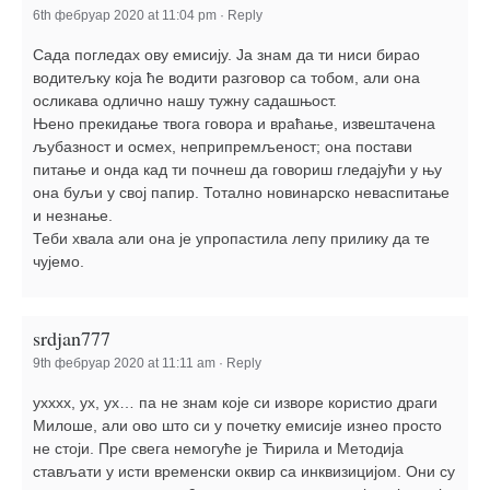
galerija kluba
6th фебруар 2020 at 11:04 pm
·
Reply
članarina
Сада погледах ову емисију. Ја знам да ти ниси бирао
kontakt
водитељку која ће водити разговор са тобом, али она
осликава одлично нашу тужну садашњост.
besplatna e-knjiga
Њено прекидање твога говора и враћање, извештачена
termini treninga
љубазност и осмех, неприпремљеност; она постави
питање и онда кад ти почнеш да говориш гледајући у њу
moja priča
она буљи у свој папир. Тотално новинарско неваспитање
moja priča
и незнање.
Теби хвала али она је упропастила лепу прилику да те
fotke
чујемо.
kontakt
Ћир
srdjan777
9th фебруар 2020 at 11:11 am
·
Reply
ухххх, ух, ух… па не знам које си изворе користио драги
Милоше, али ово што си у почетку емисије изнео просто
не стоји. Пре свега немогуће је Ћирила и Методија
стављати у исти временски оквир са инквизицијом. Они су