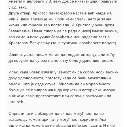
живели и деловали у 9. веку док се инквизиција појављује
у 12. веку.
Друга ствар, Христос пантократор настаје већ негде у 6.
или 7. веку. Нисмо је ми Срби измислили, него је таква
икона или фреска већ постојала. И Христос у руци држи
Јеванђеље. Нема говора да се ради о некој књизи закона,
већ само и искључиво Јеванђеље или радосна вест о
Христовом Васкрсењу (то је суштина јеванђеоске поруке).
Извини, даље нисам могао да гледам интервју, али хоћу
да верујем да су ово на почетку биле једине две грешке.
Ипак, када човек излази у јавност он са собом носи велику
дозу одговорности, поготову када се бави едукативним
радом, што је овде случај. Мислим да си морао много
боље да се припремиш и да користиш историјске изворе,
а никако своје претпоставке или логичне закључке или
шта већ.
Опрости, али с обзиром да си дао могућност да се
остављају коментари, ја ту могућност користим. Ако
одлучиш да коментар не објавиш неће ме чудити. И није