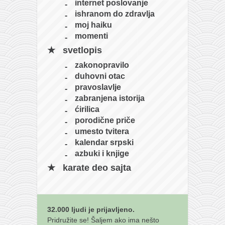
internet poslovanje
ishranom do zdravlja
moj haiku
momenti
svetlopis
zakonopravilo
duhovni otac
pravoslavlje
zabranjena istorija
ćirilica
porodične priče
umesto tvitera
kalendar srpski
azbuki i knjige
karate deo sajta
32.000 ljudi je prijavljeno.
Pridružite se! Šaljem ako ima nešto