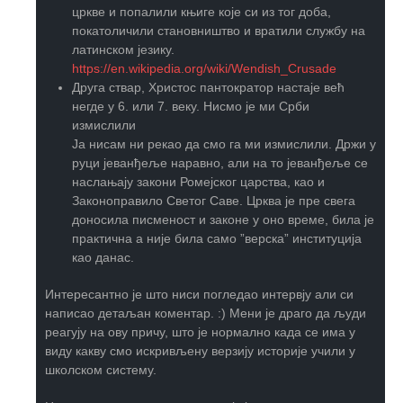
цркве и попалили књиге које си из тог доба,
покатоличили становништво и вратили службу на
латинском језику.
https://en.wikipedia.org/wiki/Wendish_Crusade
Друга ствар, Христос пантократор настаје већ
негде у 6. или 7. веку. Нисмо је ми Срби
измислили
Ја нисам ни рекао да смо га ми измислили. Држи у
руци јеванђеље наравно, али на то јеванђеље се
наслањају закони Ромејског царства, као и
Законоправило Светог Саве. Црква је пре свега
доносила писменост и законе у оно време, била је
практична а није била само ”верска” институција
као данас.
Интересантно је што ниси погледао интервју али си
написао детаљан коментар. :) Мени је драго да људи
реагују на ову причу, што је нормално када се има у
виду какву смо искривљену верзију историје учили у
школском систему.