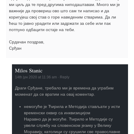
ми циљ да те пред другима ниподаштавам. Много ми је
важније да провериш ово што сам ти написао и да
коригујеш свој став о горе наведеним стварима. Да ли
ћеш то јавно урадити или задржати за себе или пак
потпуно одбацити остаје на теби.
Срдачан поздрав,
Срђан
Milos Stanic
14th јун 2020 at 11:36 am
·
Reply
Драги Срђане, требало ми је времена да уграбим
моменат да се вратим на овај коментар.
немогуће је Ћирила и Методија стављати у исти
временски оквир са инквизицијом
Наравно да је могуће. Ћирило и Методије су
увели службу на словенском језику у Велику
Моравију, католици су срушили све православне