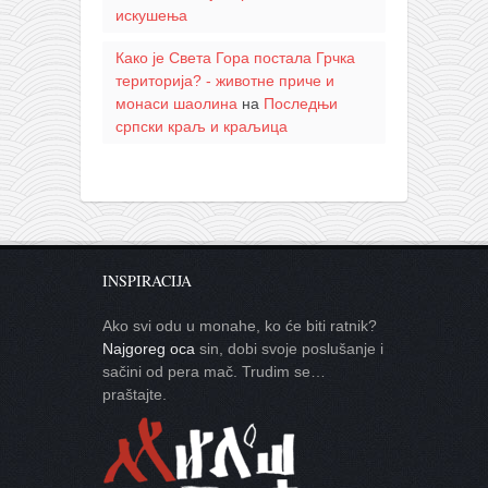
искушења
Како је Света Гора постала Грчка
територија? - животне приче и
монаси шаолина
на
Последњи
српски краљ и краљица
INSPIRACIJA
Ako svi odu u monahe, ko će biti ratnik?
Najgoreg oca
sin, dobi svoje poslušanje i
sačini od pera mač. Trudim se…
praštajte.