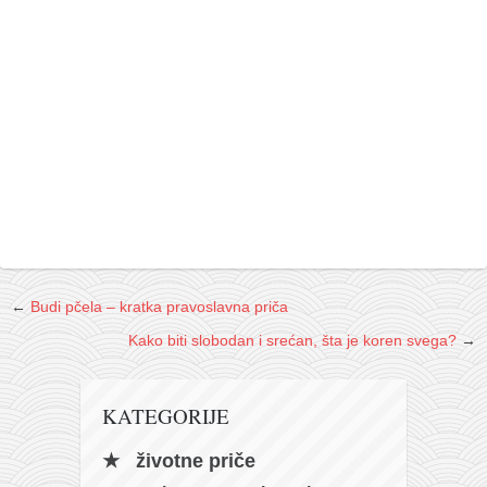
←
Budi pčela – kratka pravoslavna priča
Kako biti slobodan i srećan, šta je koren svega?
→
KATEGORIJE
životne priče