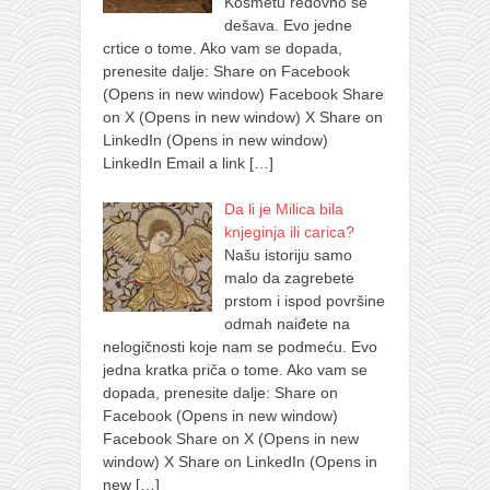
Kosmetu redovno se
dešava. Evo jedne
crtice o tome. Ako vam se dopada,
prenesite dalje: Share on Facebook
(Opens in new window) Facebook Share
on X (Opens in new window) X Share on
LinkedIn (Opens in new window)
LinkedIn Email a link
[…]
Da li je Milica bila
knjeginja ili carica?
Našu istoriju samo
malo da zagrebete
prstom i ispod površine
odmah naiđete na
nelogičnosti koje nam se podmeću. Evo
jedna kratka priča o tome. Ako vam se
dopada, prenesite dalje: Share on
Facebook (Opens in new window)
Facebook Share on X (Opens in new
window) X Share on LinkedIn (Opens in
new
[…]