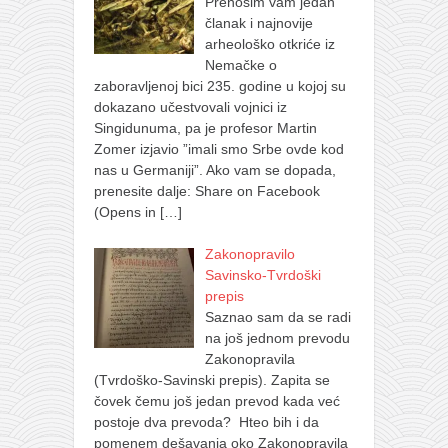
Prenosim vam jedan
članak i najnovije
arheološko otkriće iz
Nemačke o
zaboravljenoj bici 235. godine u kojoj su
dokazano učestvovali vojnici iz
Singidunuma, pa je profesor Martin
Zomer izjavio ”imali smo Srbe ovde kod
nas u Germaniji”. Ako vam se dopada,
prenesite dalje: Share on Facebook
(Opens in
[…]
Zakonopravilo
Savinsko-Tvrdoški
prepis
Saznao sam da se radi
na još jednom prevodu
Zakonopravila
(Tvrdoško-Savinski prepis). Zapita se
čovek čemu još jedan prevod kada već
postoje dva prevoda? Hteo bih i da
pomenem dešavanja oko Zakonopravila