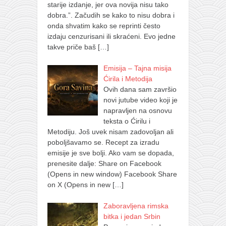
starije izdanje, jer ova novija nisu tako
dobra.”. Začudih se kako to nisu dobra i
onda shvatim kako se reprinti često
izdaju cenzurisani ili skraćeni. Evo jedne
takve priče baš
[…]
Emisija – Tajna misija
Ćirila i Metodija
Ovih dana sam završio
novi jutube video koji je
napravljen na osnovu
teksta o Ćirilu i
Metodiju. Još uvek nisam zadovoljan ali
poboljšavamo se. Recept za izradu
emisije je sve bolji. Ako vam se dopada,
prenesite dalje: Share on Facebook
(Opens in new window) Facebook Share
on X (Opens in new
[…]
Zaboravljena rimska
bitka i jedan Srbin