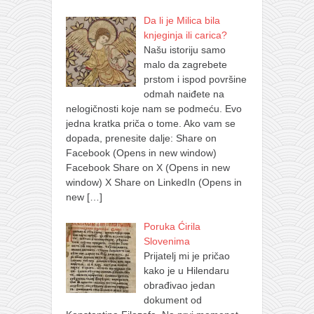
Da li je Milica bila
knjeginja ili carica?
Našu istoriju samo
malo da zagrebete
prstom i ispod površine
odmah naiđete na
nelogičnosti koje nam se podmeću. Evo
jedna kratka priča o tome. Ako vam se
dopada, prenesite dalje: Share on
Facebook (Opens in new window)
Facebook Share on X (Opens in new
window) X Share on LinkedIn (Opens in
new
[…]
Poruka Ćirila
Slovenima
Prijatelj mi je pričao
kako je u Hilendaru
obrađivao jedan
dokument od