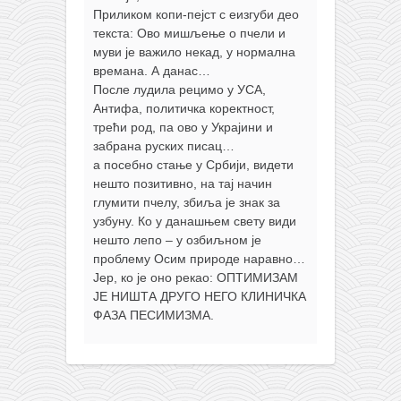
Приликом копи-пејст с еизгуби део
текста: Ово мишљење о пчели и
муви је важило некад, у нормална
времана. А данас…
После лудила рецимо у УСА,
Антифа, политичка коректност,
трећи род, па ово у Украјини и
забрана руских писац…
а посебно стање у Србији, видети
нешто позитивно, на тај начин
глумити пчелу, збиља је знак за
узбуну. Ко у данашњем свету види
нешто лепо – у озбиљном је
проблему Осим природе наравно…
Јер, ко је оно рекао: ОПТИМИЗАМ
ЈЕ НИШТА ДРУГО НЕГО КЛИНИЧКА
ФАЗА ПЕСИМИЗМА.