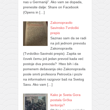
nas u Germaniji”. Ako vam se dopada,
prenesite dalje: Share on Facebook
(Opens in
[…]
Zakonopravilo
Savinsko-Tvrdoški
prepis
Saznao sam da se radi
na još jednom prevodu
Zakonopravila
(Tvrdoško-Savinski prepis). Zapita se
čovek čemu još jedan prevod kada već
postoje dva prevoda? Hteo bih i da
pomenem dešavanja oko Zakonopravila
posle smrti profesora Petrovića i poziv
na informativni razgovor baš na Svetog
Savu. Ako vam
[…]
Kako je Sveta Gora
postala Grčka
teritorija?