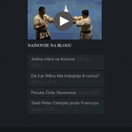
NAJNOVIJE NA BLOGU
Jedna crtica sa Kosova
30th јул
2026
Da li je Milica bila knjeginja ili carica?
18th јул 2026
Poruka Ćirila Slovenima
1st јул 2026
Sveti Petar Cetinjski protiv Francuza
1st јул 2026