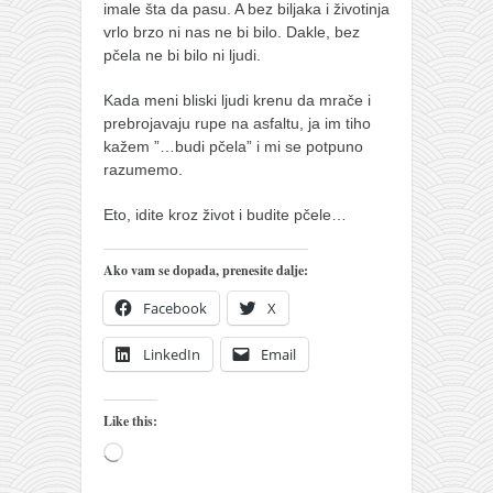
imale šta da pasu. A bez biljaka i životinja
vrlo brzo ni nas ne bi bilo. Dakle, bez
pčela ne bi bilo ni ljudi.
Kada meni bliski ljudi krenu da mrače i
prebrojavaju rupe na asfaltu, ja im tiho
kažem ”…budi pčela” i mi se potpuno
razumemo.
Eto, idite kroz život i budite pčele…
Ako vam se dopada, prenesite dalje:
Facebook
X
LinkedIn
Email
Like this:
Loading…