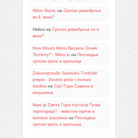
Milos Stanic
на
Српско јеванђеље
из 4. века?
Helios
на
Српско јеванђеље из 4.
века?
How Mount Athos Became Greek
Territory? - Milos.io
на
Последњи
српски краљ и краљица
Zakonopravilo Savinsko-Tvrdoški
prepis - životne priče i monasi
šaolina
на
Сајт Гора Савина и
искушења
Како је Света Гора постала Грчка
територија? - животне приче и
монаси шаолина
на
Последњи
српски краљ и краљица