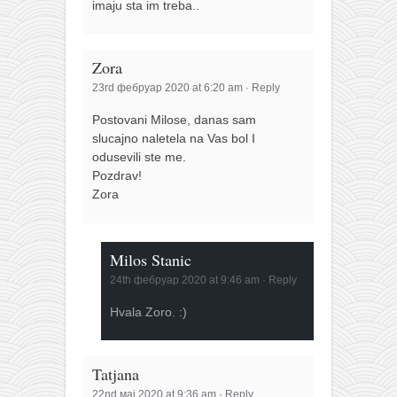
imaju sta im treba..
Zora
23rd фебруар 2020 at 6:20 am
·
Reply
Postovani Milose, danas sam
slucajno naletela na Vas bol I
odusevili ste me.
Pozdrav!
Zora
Milos Stanic
24th фебруар 2020 at 9:46 am
·
Reply
Hvala Zoro. :)
Tatjana
22nd мај 2020 at 9:36 am
·
Reply