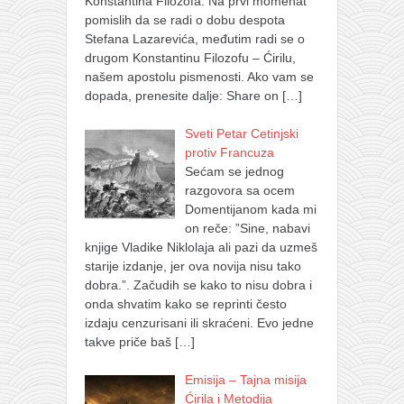
Konstantina Filozofa. Na prvi momenat
pomislih da se radi o dobu despota
Stefana Lazarevića, međutim radi se o
drugom Konstantinu Filozofu – Ćirilu,
našem apostolu pismenosti. Ako vam se
dopada, prenesite dalje: Share on
[…]
Sveti Petar Cetinjski
protiv Francuza
Sećam se jednog
razgovora sa ocem
Domentijanom kada mi
on reče: ”Sine, nabavi
knjige Vladike Niklolaja ali pazi da uzmeš
starije izdanje, jer ova novija nisu tako
dobra.”. Začudih se kako to nisu dobra i
onda shvatim kako se reprinti često
izdaju cenzurisani ili skraćeni. Evo jedne
takve priče baš
[…]
Emisija – Tajna misija
Ćirila i Metodija