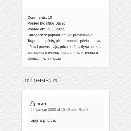
Comments:
10
Posted by:
Milos Stanic
Posted on:
29.11.2022.
Categories:
popular-arhiva
,
pravoslavlje
Tags:
budi pčela
,
pčela i monah
,
pčela i muva
,
pčela i pravoslavlje
,
priča o pčeli
,
буди пчела
,
зен прича о пчели
,
прича о пчели
,
пчела и
монах
,
пчела и мува
10 COMMENTS
Драган
5th јануар 2020 at 10:40 am
·
Reply
Sjajna pricica.