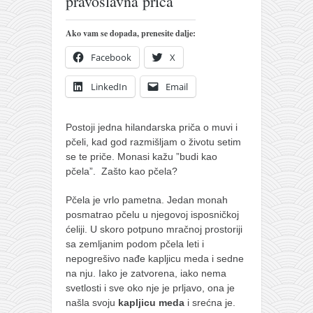
pravoslavna priča
pravoslavlje
zabranjena istorija
Ako vam se dopada, prenesite dalje:
ćirilica
Facebook
X
porodične priče
LinkedIn
Email
umesto tvitera
kalendar srpski
Postoji jedna hilandarska priča o muvi i
azbuki i knjige
pčeli, kad god razmišljam o životu setim
se te priče. Monasi kažu ”budi kao
Okinava karate
pčela”. Zašto kao pčela?
najnovije na blogu
Pčela je vrlo pametna. Jedan monah
moje beleške
posmatrao pčelu u njegovoj isposničkoj
ćeliji. U skoro potpuno mračnoj prostoriji
istorija karatea
sa zemljanim podom pčela leti i
bubishi
nepogrešivo nađe kapljicu meda i sedne
na nju. Iako je zatvorena, iako nema
karate
svetlosti i sve oko nje je prljavo, ona je
našla svoju
kapljicu meda
i srećna je.
kihon