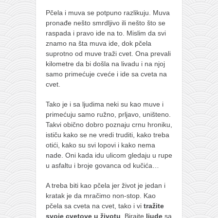
naihanchi
Pčela i muva se potpuno razlikuju. Muva
pronađe nešto smrdljivo ili nešto što se
kushanku
raspada i pravo ide na to. Mislim da svi
passai
znamo na šta muva ide, dok pčela
suprotno od muve traži cvet. Ona prevali
temashiwari
kilometre da bi došla na livadu i na njoj
kobudo
samo primećuje cveće i ide sa cveta na
cvet.
nunchaku
Tako je i sa ljudima neki su kao muve i
bo
primećuju samo ružno, prljavo, uništeno.
tonfa
Takvi obično dobro poznaju crnu hroniku,
ističu kako se ne vredi truditi, kako treba
sai
otići, kako su svi lopovi i kako nema
timbei rochin
nade. Oni kada idu ulicom gledaju u rupe
u asfaltu i broje govanca od kučića…
tsunami dojo
A treba biti kao pčela jer život je jedan i
program
kratak je da mračimo non-stop. Kao
snimci nastupa
pčela sa cveta na cvet, tako i vi
tražite
svoje cvetove u životu
. Birajte
ljude
sa