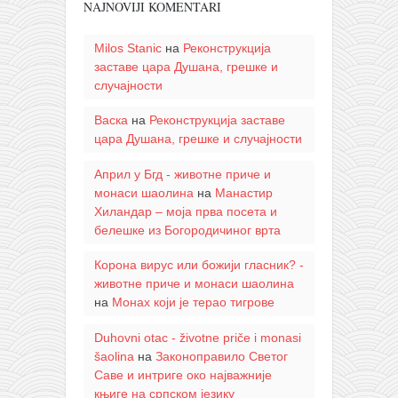
NAJNOVIJI KOMENTARI
Milos Stanic
на
Реконструкција
заставе цара Душана, грешке и
случајности
Васка
на
Реконструкција заставе
цара Душана, грешке и случајности
Април у Бгд - животне приче и
монаси шаолина
на
Манастир
Хиландар – моја прва посета и
белешке из Богородичиног врта
Корона вирус или божији гласник? -
животне приче и монаси шаолина
на
Монах који је терао тигрове
Duhovni otac - životne priče i monasi
šaolina
на
Законоправило Светог
Саве и интриге око најважније
књиге на српском језику