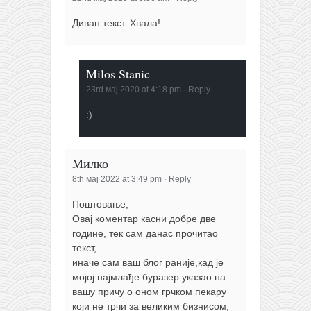
Диван текст. Хвала!
Milos Stanic
23rd мај 2020 at 4:18 pm
·
Reply
:)
Милко
8th мај 2022 at 3:49 pm
·
Reply
Поштовање,
Овај коментар касни добре две
године, тек сам данас прочитао
текст,
иначе сам ваш блог раније,кад је
мојој најмлађе буразер указао на
вашу причу о оном грчком пекару
који не трчи за великим бизнисом,