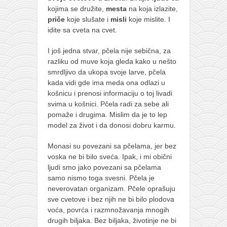
galerija kluba
kojima se družite,
mesta
na koja izlazite,
članarina
priče
koje slušate i
misli
koje mislite. I
idite sa cveta na cvet.
kontakt
besplatna e-knjiga
I još jedna stvar, pčela nije sebična, za
razliku od muve koja gleda kako u nešto
termini treninga
smrdljivo da ukopa svoje larve, pčela
kada vidi gde ima meda ona odlazi u
moja priča
košnicu i prenosi informaciju o toj livadi
moja priča
svima u košnici. Pčela radi za sebe ali
pomaže i drugima. Mislim da je to lep
fotke
model za život i da donosi dobru karmu.
kontakt
Monasi su povezani sa pčelama, jer bez
Ћир
voska ne bi bilo sveća. Ipak, i mi obični
ljudi smo jako povezani sa pčelama
samo nismo toga svesni. Pčela je
neverovatan organizam. Pčele oprašuju
sve cvetove i bez njih ne bi bilo plodova
voća, povrća i razmnožavanja mnogih
drugih biljaka. Bez biljaka, životinje ne bi