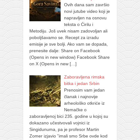
Ovih dana sam završio
novi jutube video koji je
napravljen na osnovu
teksta o Ćirilu i
Metodiju. Još uvek nisam zadovoljan ali
poboljšavamo se. Recept za izradu
emisije je sve bolji. Ako vam se dopada,
prenesite dalje: Share on Facebook
(Opens in new window) Facebook Share
on X (Opens in new
[…]
Zaboravljena rimska
bitka i jedan Srbin
Prenosim vam jedan
članak i najnovije
arheološko otkriće iz
Nemačke o
zaboravljenoj bici 235. godine u kojoj su
dokazano učestvovali vojnici iz
Singidunuma, pa je profesor Martin
Zomer izjavio ”imali smo Srbe ovde kod