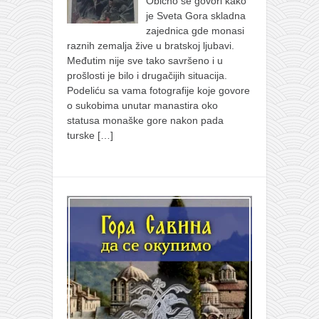
Obično se govori kako
je Sveta Gora skladna
zajednica gde monasi
raznih zemalja žive u bratskoj ljubavi.
Međutim nije sve tako savršeno i u
prošlosti je bilo i drugačijih situacija.
Podeliću sa vama fotografije koje govore
o sukobima unutar manastira oko
statusa monaške gore nakon pada
turske
[…]