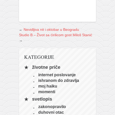
←
Nevidljiva nit i oktobar u Beogradu
Studio B – Život sa ćirilicom gost Miloš Stanić
→
KATEGORIJE
životne priče
internet poslovanje
ishranom do zdravlja
moj haiku
momenti
svetlopis
zakonopravilo
duhovni otac