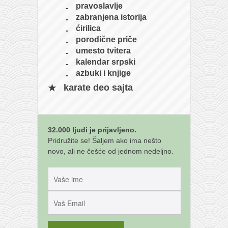
pravoslavlje
zabranjena istorija
ćirilica
porodične priče
umesto tvitera
kalendar srpski
azbuki i knjige
karate deo sajta
32.000 ljudi je prijavljeno.
Pridružite se! Šaljem ako ima nešto
novo, ali ne češće od jednom nedeljno.