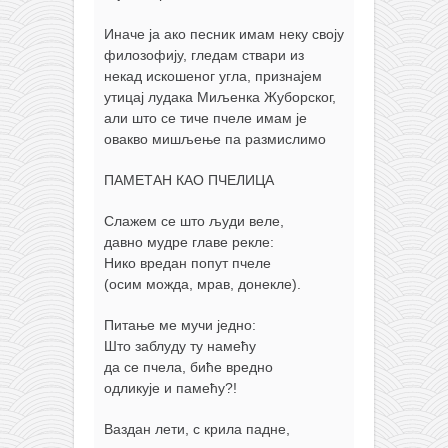
Иначе ја ако песник имам неку своју
филозофију, гледам ствари из
некад искошеног угла, признајем
утицај лудака Миљенка Жуборског,
али што се тиче пчеле имам је
овакво мишљење па размислимо
ПАМЕТАН КАО ПЧЕЛИЦА
Слажем се што људи веле,
давно мудре главе рекле:
Нико вредан попут пчеле
(осим можда, мрав, донекле).
Питање ме мучи једно:
Што заблуду ту намећу
да се пчела, биће вредно
одликује и памећу?!
Ваздан лети, с крила падне,