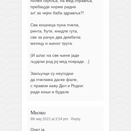
полен скупља, па мед справља,
пребацује норме радне
ал’ за чијих баба здравља?!
Сва кошница пуна пчела,
ринта, ћути, кнедле гута,
све за рачун два дембела:
матицу и њеног трута.
(И шлаг на све њене јаде
људски род јој мед покраде…)
Закључци су неугодни
да пчелама даске фале,
с правом кажу Дел и Родни:
раде коњи и будале
Милко
8th мај 2022 at 3:54 pm
·
Reply
Опет ја,