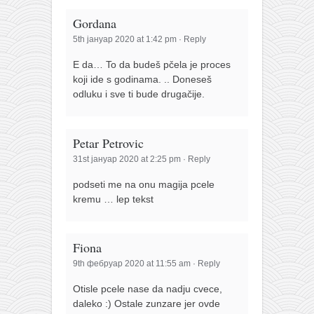
Gordana
5th јануар 2020 at 1:42 pm
·
Reply
E da… To da budeš pčela je proces
koji ide s godinama. .. Doneseš
odluku i sve ti bude drugačije.
Petar Petrovic
31st јануар 2020 at 2:25 pm
·
Reply
podseti me na onu magija pcele
kremu … lep tekst
Fiona
9th фебруар 2020 at 11:55 am
·
Reply
Otisle pcele nase da nadju cvece,
daleko :) Ostale zunzare jer ovde