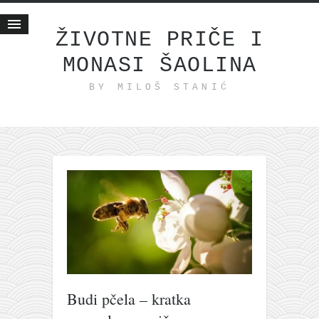
ŽIVOTNE PRIČE I
MONASI ŠAOLINA
Početna
BY MILOŠ STANIĆ
Životne priče
najnovije na blogu
internet poslovanje
ishranom do zdravlja
moj haiku
momenti i mesta
bonus sadržaj
Svetlopis
zakonopravilo
Budi pčela – kratka
duhovni otac