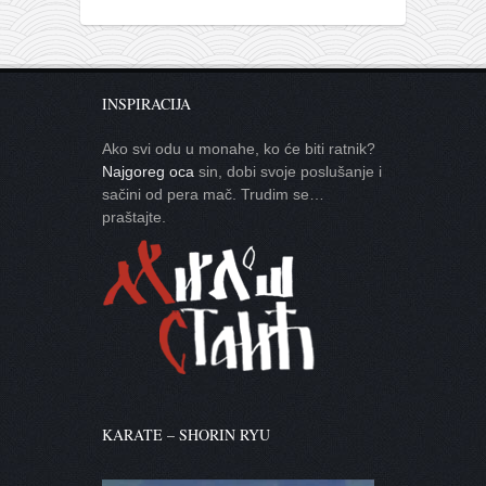
INSPIRACIJA
Ako svi odu u monahe, ko će biti ratnik?
Najgoreg oca
sin, dobi svoje poslušanje i
sačini od pera mač. Trudim se…
praštajte.
KARATE – SHORIN RYU