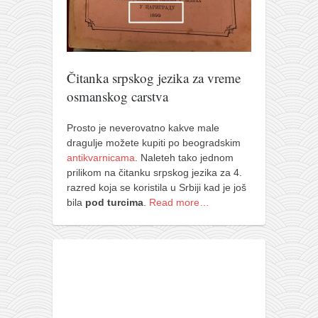
Čitanka srpskog jezika za vreme
osmanskog carstva
Prosto je neverovatno kakve male
dragulje možete kupiti po beogradskim
antikvarnicama
. Naleteh tako jednom
prilikom na čitanku srpskog jezika za 4.
razred kojа se koristila u Srbiji kad je još
bila
pod turcima
.
Read more…