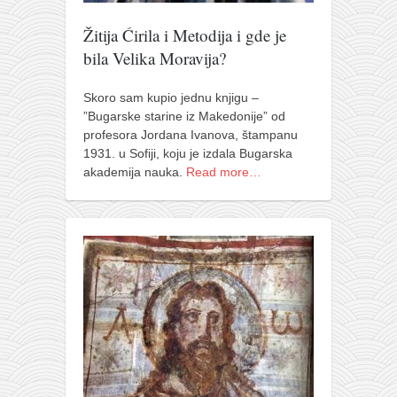
pravoslavlje
Žitija Ćirila i Metodija i gde je
zabranjena istorija
bila Velika Moravija?
ćirilica
porodične priče
Skoro sam kupio jednu knjigu –
”Bugarske starine iz Makedonije” od
umesto tvitera
profesora Jordana Ivanova, štampanu
kalendar srpski
1931. u Sofiji, koju je izdala Bugarska
akademija nauka.
Read more…
azbuki i knjige
Okinava karate
najnovije na blogu
moje beleške
istorija karatea
bubishi
karate
kihon