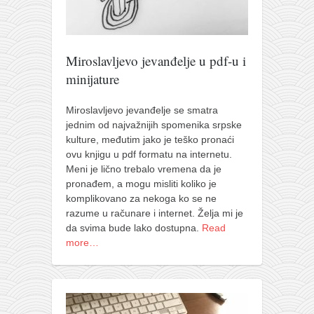
Miroslavljevo jevanđelje u pdf-u i
minijature
Miroslavljevo jevanđelje se smatra
jednim od najvažnijih spomenika srpske
kulture, međutim jako je teško pronaći
ovu knjigu u pdf formatu na internetu.
Meni je lično trebalo vremena da je
pronađem, a mogu misliti koliko je
komplikovano za nekoga ko se ne
razume u računare i internet. Želja mi je
da svima bude lako dostupna.
Read
more…