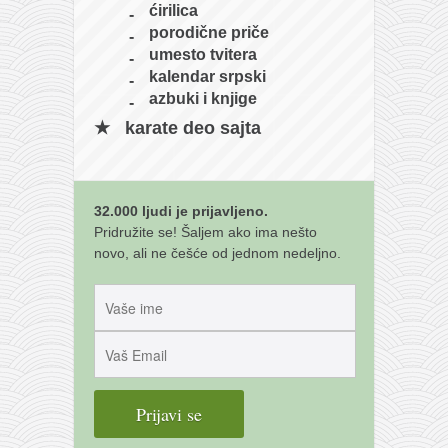
ćirilica
porodične priče
umesto tvitera
kalendar srpski
azbuki i knjige
karate deo sajta
32.000 ljudi je prijavljeno.
Pridružite se! Šaljem ako ima nešto
novo, ali ne češće od jednom nedeljno.