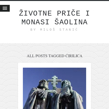
ŽIVOTNE PRIČE I
MONASI ŠAOLINA
Početna
BY MILOŠ STANIĆ
Životne priče
najnovije na blogu
internet poslovanje
ishranom do zdravlja
ALL POSTS TAGGED ĆIRILICA
moj haiku
momenti i mesta
bonus sadržaj
Svetlopis
zakonopravilo
duhovni otac