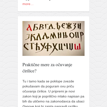
more…
Praktične mere za očuvanje
ćirilice?
Tu i tamo kada se poklope zvezde
pokušavam da poguram ovu priču
očuvanja ćirilice. U pripremi je novi
zakon koji je poprilično mlako napisan pa
bih da utičemo na zakonodavca da ubaci
članove koji bi zaista napravili razliku.