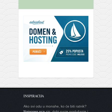
INSPIRACIJA
Ako svi odu u monahe, ko će biti ratnik?
Najgoreg oca
sin, dobi svoje poslušanje i