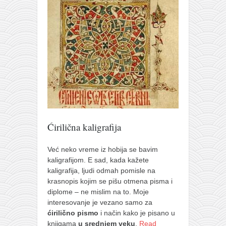
Ćirilična kaligrafija
Već neko vreme iz hobija se bavim
kaligrafijom. E sad, kada kažete
kaligrafija, ljudi odmah pomisle na
krasnopis kojim se pišu otmena pisma i
diplome – ne mislim na to. Moje
interesovanje je vezano samo za
ćirilično pismo
i način kako je pisano u
knjigama
u srednjem veku
.
Read