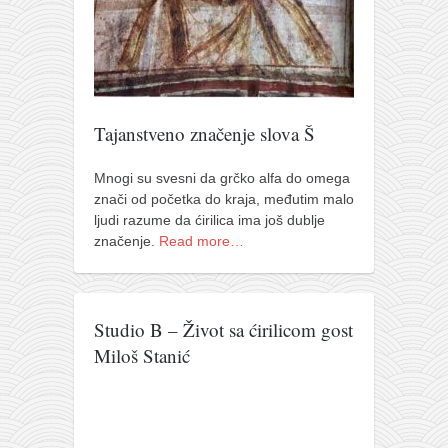
naihanchi
kushanku
passai
temashiwari
Tajanstveno značenje slova Š
kobudo
Mnogi su svesni da grčko alfa do omega
nunchaku
znači od početka do kraja, međutim malo
bo
ljudi razume da ćirilica ima još dublje
značenje.
Read more…
tonfa
sai
timbei rochin
Studio B – Život sa ćirilicom gost
tsunami dojo
Miloš Stanić
program
snimci nastupa