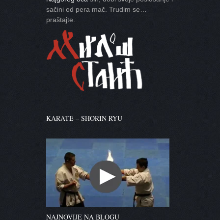
sačini od pera mač. Trudim se…
praštajte.
KARATE – SHORIN RYU
NAJNOVIJE NA BLOGU