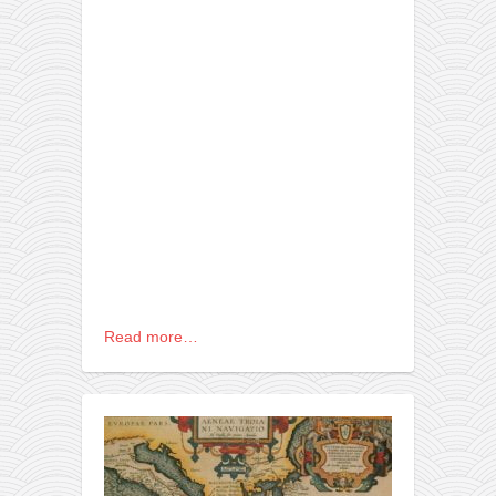
galerija kluba
članarina
kontakt
besplatna e-knjiga
termini treninga
moja priča
moja priča
fotke
kontakt
Ћир
Read more…