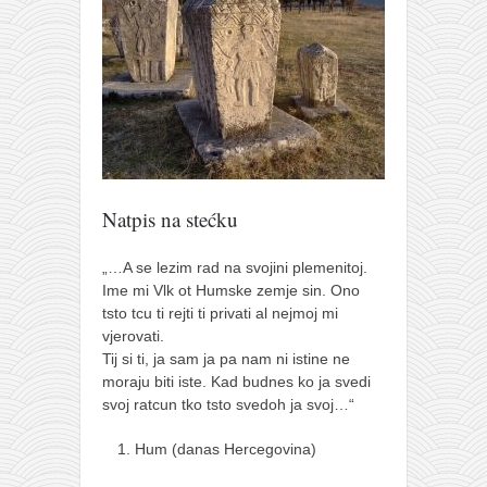
Natpis na stećku
„…A se lezim rad na svojini plemenitoj.
Ime mi Vlk ot Humske zemje sin. Ono
tsto tcu ti rejti ti privati al nejmoj mi
vjerovati.
Tij si ti, ja sam ja pa nam ni istine ne
moraju biti iste. Kad budnes ko ja svedi
svoj ratcun tko tsto svedoh ja svoj…“
Hum (danas Hercegovina)