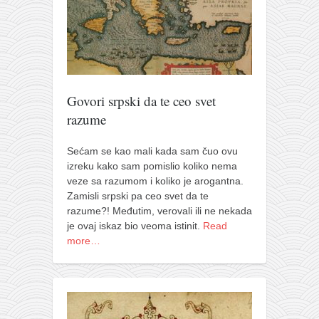
Govori srpski da te ceo svet
razume
Sećam se kao mali kada sam čuo ovu
izreku kako sam pomislio koliko nema
veze sa razumom i koliko je arogantna.
Zamisli srpski pa ceo svet da te
razume?! Međutim, verovali ili ne nekada
je ovaj iskaz bio veoma istinit.
Read
more…