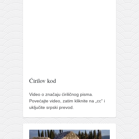
Ćirilov kod
Video o značaju ćiriličnog pisma.
Povećajte video, zatim kliknite na „cc“ i
uključite srpski prevod.