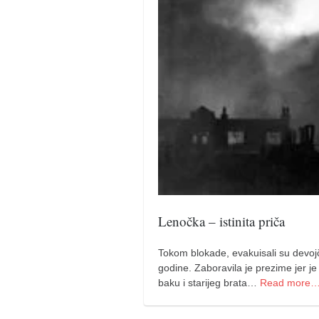
pravoslavlje
zabranjena istorija
ćirilica
porodične priče
umesto tvitera
kalendar srpski
azbuki i knjige
Okinava karate
najnovije na blogu
moje beleške
Lenočka – istinita priča
istorija karatea
Tokom blokade, evakuisali su devojč
bubishi
godine. Zaboravila je prezime jer je
baku i starijeg brata…
Read more
karate
kihon