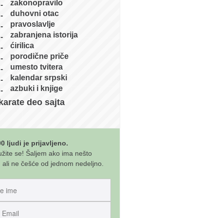
zakonopravilo
duhovni otac
pravoslavlje
zabranjena istorija
ćirilica
porodične priče
umesto tvitera
kalendar srpski
azbuki i knjige
karate deo sajta
0 ljudi je prijavljeno.
užite se! Šaljem ako ima nešto
 ali ne češće od jednom nedeljno.