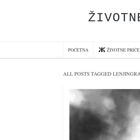
ŽIVOTN
Početna
Životne priče
najnovije na blogu
POČETNA
ŽIVOTNE PRIČE
internet poslovanje
ishranom do zdravlja
ALL POSTS TAGGED LENJINGR
moj haiku
momenti i mesta
bonus sadržaj
Svetlopis
zakonopravilo
duhovni otac