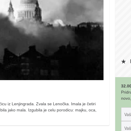
32.00
Pridr
novo,
icu iz Lenjingrada. Zvala se Lenočka. Imala je četiri
 bila jako mala. Izgubila je celu porodicu: majku, oca,
…