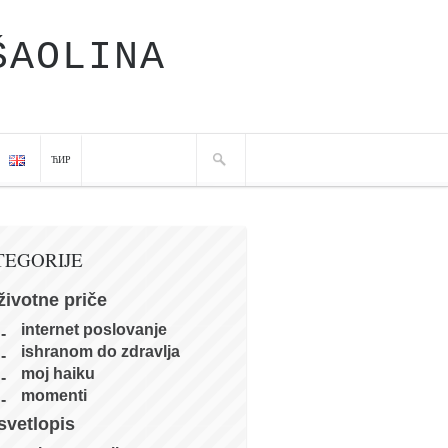
ŠAOLINA
ЋИР
TEGORIJE
životne priče
internet poslovanje
ishranom do zdravlja
moj haiku
momenti
svetlopis