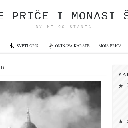
E PRIČE I MONASI 
BY MILOŠ STANIĆ
SVETLOPIS
OKINAVA KARATE
MOJA PRIČA
AD
KA