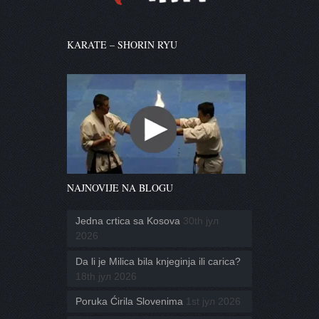
KARATE – SHORIN RYU
NAJNOVIJE NA BLOGU
Jedna crtica sa Kosova
30th јул
2026
Da li je Milica bila knjeginja ili carica?
18th јул 2026
Poruka Ćirila Slovenima
1st јул 2026