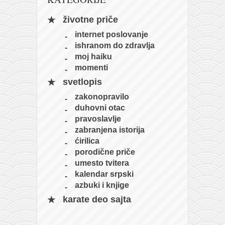
naihanchi
životne priče
kushanku
internet poslovanje
passai
ishranom do zdravlja
moj haiku
temashiwari
momenti
kobudo
svetlopis
nunchaku
zakonopravilo
duhovni otac
bo
pravoslavlje
tonfa
zabranjena istorija
ćirilica
sai
porodične priče
timbei rochin
umesto tvitera
kalendar srpski
tsunami dojo
azbuki i knjige
program
karate deo sajta
snimci nastupa