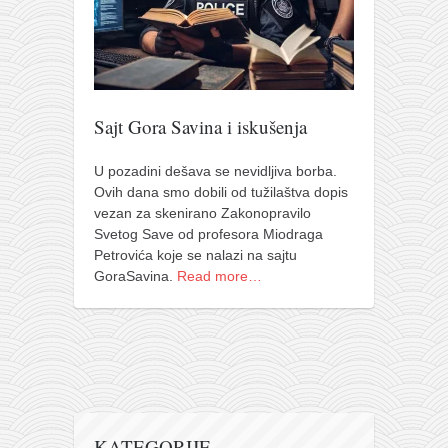
pravoslavlje
zabranjena istorija
ćirilica
porodične priče
Sajt Gora Savina i iskušenja
umesto tvitera
kalendar srpski
U pozadini dešava se nevidljiva borba.
Ovih dana smo dobili od tužilaštva dopis
azbuki i knjige
vezan za skenirano Zakonopravilo
Svetog Save od profesora Miodraga
Okinava karate
Petrovića koje se nalazi na sajtu
najnovije na blogu
GoraSavina.
Read more…
moje beleške
istorija karatea
bubishi
karate
kihon
KATEGORIJE