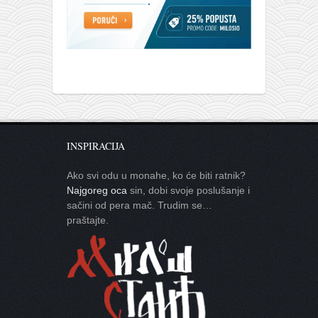
INSPIRACIJA
Ako svi odu u monahe, ko će biti ratnik?
Najgoreg oca
sin, dobi svoje poslušanje i
sačini od pera mač. Trudim se…
praštajte.