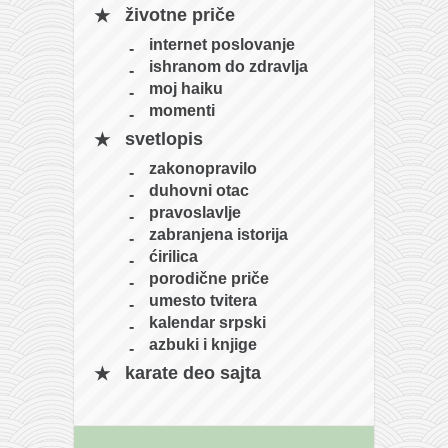
životne priče
naihanchi
internet poslovanje
kushanku
ishranom do zdravlja
passai
moj haiku
momenti
temashiwari
svetlopis
kobudo
zakonopravilo
nunchaku
duhovni otac
pravoslavlje
bo
zabranjena istorija
tonfa
ćirilica
porodične priče
sai
umesto tvitera
timbei rochin
kalendar srpski
azbuki i knjige
tsunami dojo
karate deo sajta
program
snimci nastupa