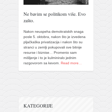
pravoslavlje
zabranjena istorija
Ne bavim se politikom više. Evo
ćirilica
zašto.
porodične priče
Nakon neuspeha demokratskih snaga
umesto tvitera
posle 5. oktobra, nakon što je izvedena
pljačkaška privatizacija i nakon što su
kalendar srpski
stranci u zemlji pokupovali sve bitnije
azbuki i knjige
resurse i biznise… Promenio sam
mišljenje i to je kulminiralo jednim
Okinava karate
razgovorom sa kevom.
Read more…
najnovije na blogu
moje beleške
istorija karatea
bubishi
karate
KATEGORIJE
kihon