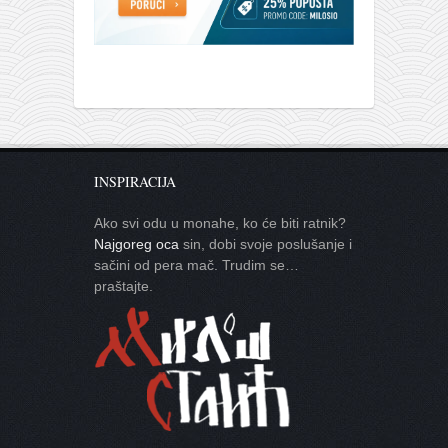
INSPIRACIJA
Ako svi odu u monahe, ko će biti ratnik?
Najgoreg oca
sin, dobi svoje poslušanje i
sačini od pera mač. Trudim se…
praštajte.