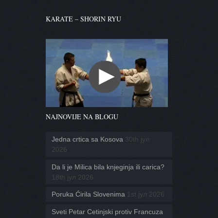
KARATE – SHORIN RYU
NAJNOVIJE NA BLOGU
Jedna crtica sa Kosova
30th јул
2026
Da li je Milica bila knjeginja ili carica?
18th јул 2026
Poruka Ćirila Slovenima
1st јул 2026
Sveti Petar Cetinjski protiv Francuza