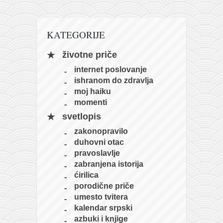
naihanchi
kushanku
KATEGORIJE
passai
životne priče
temashiwari
internet poslovanje
kobudo
ishranom do zdravlja
moj haiku
nunchaku
momenti
bo
svetlopis
tonfa
zakonopravilo
sai
duhovni otac
pravoslavlje
timbei rochin
zabranjena istorija
tsunami dojo
ćirilica
porodične priče
program
umesto tvitera
snimci nastupa
kalendar srpski
azbuki i knjige