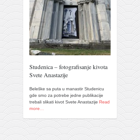
pravoslavlje
zabranjena istorija
ćirilica
porodične priče
umesto tvitera
kalendar srpski
azbuki i knjige
Studenica – fotografisanje kivota
Svete Anastazije
Okinava karate
najnovije na blogu
Beleške sa puta u manastir Studenicu
moje beleške
gde smo za potrebe jedne publikacije
trebali slikati kivot Svete Anastazije
Read
istorija karatea
more…
bubishi
karate
kihon