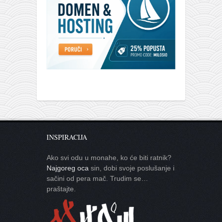
INSPIRACIJA
Ako svi odu u monahe, ko će biti ratnik?
Najgoreg oca
sin, dobi svoje poslušanje i
sačini od pera mač. Trudim se…
praštajte.