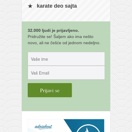
galerija kluba
karate deo sajta
članarina
kontakt
besplatna e-knjiga
32.000 ljudi je prijavljeno.
Pridružite se! Šaljem ako ima nešto
termini treninga
novo, ali ne češće od jednom nedeljno.
moja priča
moja priča
fotke
kontakt
Ћир